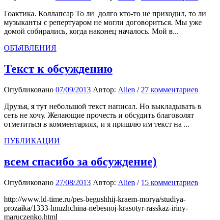
Гоактика. Коллапсар То ли долго кто-то не приходил, то ли
музыканты с репертуаром не могли договориться. Мы уже
домой собирались, когда наконец началось. Мой в...
ОБЪЯВЛЕНИЯ
Текст к обсуждению
Опубликовано
07/09/2013
Автор:
Alien
/
27 комментариев
Друзья, я тут небольшой текст написал. Но выкладывать в
сеть не хочу. Желающие прочесть и обсудить благоволят
отметиться в комментариях, и я пришлю им текст на ...
ПУБЛИКАЦИИ
всем спасибо за обсуждение)
Опубликовано
27/08/2013
Автор:
Alien
/
15 комментариев
http://www.ld-time.ru/pes-begushhij-kraem-morya/studiya-
prozaika/1333-lmuzhchina-nebesnoj-krasotyr-rasskaz-iriny-
maruczenko.html