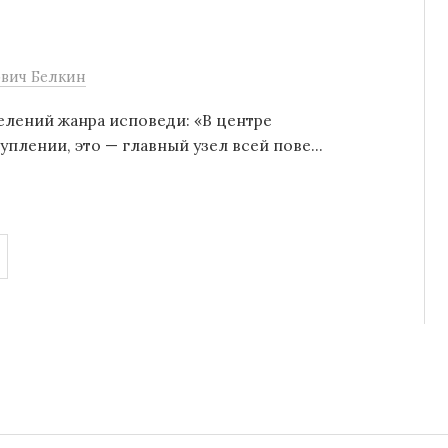
вич Белкин
делений жанра исповеди: «В центре
плении, это — главный узел всей пове...