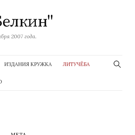
Белкин"
ря 2007 года.
Н
а
ИЗДАНИЯ КРУЖКА
ЛИТУЧЁБА
й
т
и
О
:
МЕТА