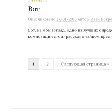
ЛИТУЧЁБА
Вот
Опубликовано
27/01/2013
Автор:
Иван Петро
Вот, на мой взгляд, одно из лучших опре
композиции стоит рассказ о тайном престу
1
2
Следующая страница »
П
а
г
и