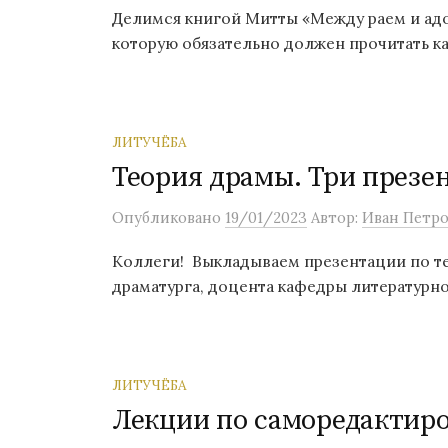
Делимся книгой Митты «Между раем и адо
которую обязательно должен прочитать к
ЛИТУЧЁБА
Теория драмы. Три презе
Опубликовано
19/01/2023
Автор:
Иван Петро
Коллеги! Выкладываем презентации по те
драматурга, доцента кафедры литературно
ЛИТУЧЁБА
Лекции по саморедактир