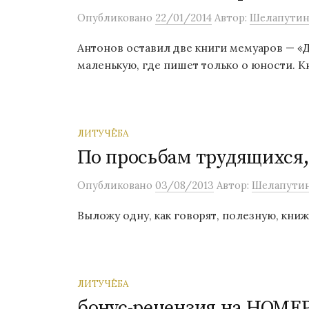
Опубликовано
22/01/2014
Автор:
Шелапути
Антонов оставил две книги мемуаров — «Де
маленькую, где пишет только о юности. Кн
ЛИТУЧЁБА
По просьбам трудящихся,
Опубликовано
03/08/2013
Автор:
Шелапути
Выложу одну, как говорят, полезную, книж
ЛИТУЧЁБА
бонус-рецензия на НОМЕ