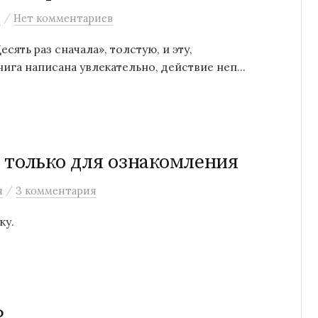
/
н
Нет комментариев
сять раз сначала», толстую, и эту,
ига написана увлекательно, действие неп...
 только для ознакомления
/
н
3 комментария
ку.
Р