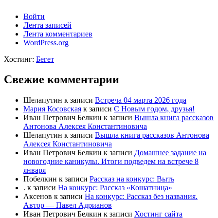
Войти
Лента записей
Лента комментариев
WordPress.org
Хостинг:
Бегет
Свежие комментарии
Шелапутин
к записи
Встреча 04 марта 2026 года
Мария Косовская
к записи
С Новым годом, друзья!
Иван Петрович Белкин
к записи
Вышла книга рассказов
Антонова Алексея Константиновича
Шелапутин
к записи
Вышла книга рассказов Антонова
Алексея Константиновича
Иван Петрович Белкин
к записи
Домашнее задание на
новогодние каникулы. Итоги подведем на встрече 8
января
Побелкин
к записи
Рассказ на конкурс: Выть
.
к записи
На конкурс: Рассказ «Кошатница»
Аксенов
к записи
На конкурс: Рассказ без названия.
Автор — Павел Адрианов
Иван Петрович Белкин
к записи
Хостинг сайта