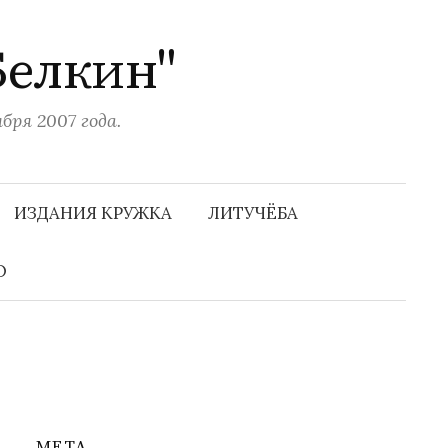
Белкин"
ря 2007 года.
Н
а
ИЗДАНИЯ КРУЖКА
ЛИТУЧЁБА
й
т
и
О
:
МЕТА