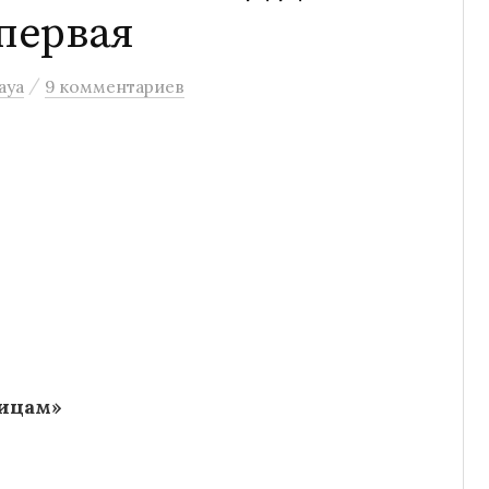
 первая
/
aya
9 комментариев
ницам»