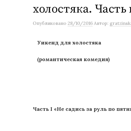
о
холостяка. Часть
м
у
Опубликовано
28/10/2016
Автор:
gratzinsk
Уикенд для холостяка
(романтическая комедия)
Часть
I «Не садись за руль по пят