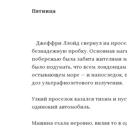
Пятница
Джеффри Ллойд свернул на просел
безнадежную пробку. Основная маги
побережью была забита жителями 
было подумать, что всем лондонцам 
остывающем море — и напоследок, п
доз ультрафиолетового излучения.
Узкий проселок казался тихим и пус
одинокий автомобиль.
Машина ехала неровно, виляя то в од