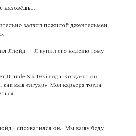
не назовёшь…
ешительно заявил пожилой джентельмен.
ь.
ил Ллойд. — Я купил его неделю тому
r Double Six 1975 года. Когда-то он
 как ваш «ягуар». Моя карьера тогда
иться.
лойд,- спохватился он.- Мы вашу беду