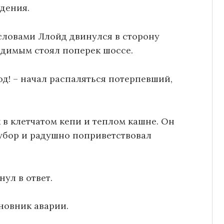
дения.
 словами Ллойд двинулся в сторону
едимым стоял поперек шоссе.
од! – начал распаляться потерпевший,
к в клетчатом кепи и теплом кашне. Он
убор и радушно поприветствовал
ул в ответ.
новник аварии.