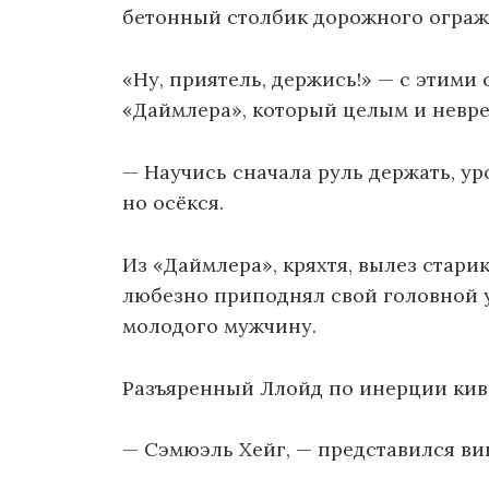
бетонный столбик дорожного ограж
«Ну, приятель, держись!» — с этими
«Даймлера», который целым и невр
— Научись сначала руль держать, ур
но осёкся.
Из «Даймлера», кряхтя, вылез стари
любезно приподнял свой головной 
молодого мужчину.
Разъяренный Ллойд по инерции кивн
— Сэмюэль Хейг, — представился ви