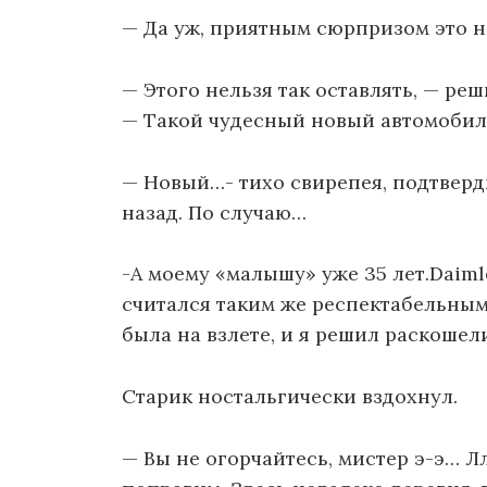
— Да уж, приятным сюрпризом это 
— Этого нельзя так оставлять, — р
— Такой чудесный новый автомобил
— Новый…- тихо свирепея, подтверд
назад. По случаю…
-А моему «малышу» уже 35 лет.Daimle
считался таким же респектабельным,
была на взлете, и я решил раскошел
Старик ностальгически вздохнул.
— Вы не огорчайтесь, мистер э-э… Л