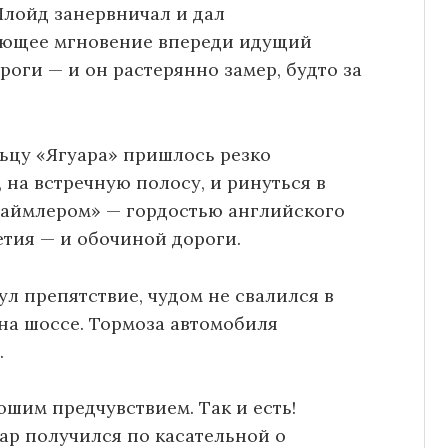
Ллойд занервничал и дал
ующее мгновение впереди идущий
оги — и он растерянно замер, будто за
льцу «Ягуара» пришлось резко
 на встречную полосу, и ринуться в
Даймлером» — гордостью английского
етия — и обочиной дороги.
л препятствие, чудом не свалился в
 на шоссе. Тормоза автомобиля
.
шим предчувствием. Так и есть!
ар получился по касательной о