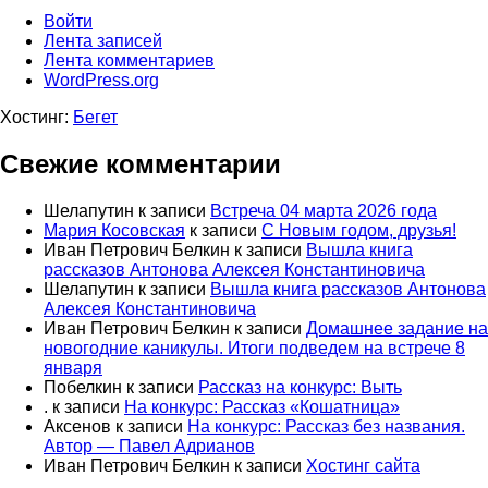
Войти
Лента записей
Лента комментариев
WordPress.org
Хостинг:
Бегет
Свежие комментарии
Шелапутин
к записи
Встреча 04 марта 2026 года
Мария Косовская
к записи
С Новым годом, друзья!
Иван Петрович Белкин
к записи
Вышла книга
рассказов Антонова Алексея Константиновича
Шелапутин
к записи
Вышла книга рассказов Антонова
Алексея Константиновича
Иван Петрович Белкин
к записи
Домашнее задание на
новогодние каникулы. Итоги подведем на встрече 8
января
Побелкин
к записи
Рассказ на конкурс: Выть
.
к записи
На конкурс: Рассказ «Кошатница»
Аксенов
к записи
На конкурс: Рассказ без названия.
Автор — Павел Адрианов
Иван Петрович Белкин
к записи
Хостинг сайта