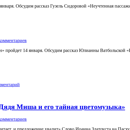
января. Обсудим рассказ Гузель Сидоровой «Неучтенная пассаж
комментариев
ин» пройдет 14 января. Обсудим рассказ Юлианны Ватбольской «
мментарий
Дядя Миша и его тайная цветомузыка»
комментариев
итает, и предложение хвалит» Слово Иоанна Златоуста на Пасху