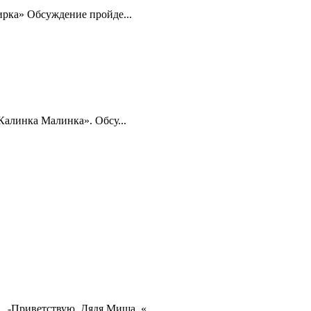
ирка» Обсуждение пройде...
Калинка Малинка». Обсу...
 -Приветствую, Дядя Миша. «...