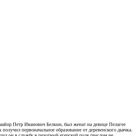
-майор Петр Иванович Белкин, был женат на девице Пелагее
 получил первоначальное образование от деревенского дьячка.
пил он в службу в пехотный егерской полк (числом не