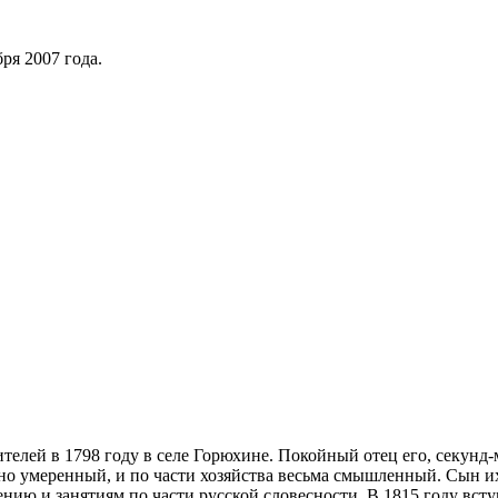
ря 2007 года.
телей в 1798 году в селе Горюхине. Покойный отец его, секунд
но умеренный, и по части хозяйства весьма смышленный. Сын их
нию и занятиям по части русской словесности. В 1815 году всту