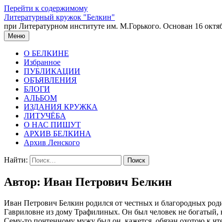
Перейти к содержимому
Литературный кружок "Белкин"
при Литературном институте им. М.Горького. Основан 16 октяб
Меню
О БЕЛКИНЕ
Избранное
ПУБЛИКАЦИИ
ОБЪЯВЛЕНИЯ
БЛОГИ
АЛЬБОМ
ИЗДАНИЯ КРУЖКА
ЛИТУЧЁБА
О НАС ПИШУТ
АРХИВ БЕЛКИНА
Архив Ленского
Найти:
Автор:
Иван Петрович Белкин
Иван Петрович Белкин родился от честных и благородных роди
Гавриловне из дому Трафилиных. Он был человек не богатый, 
Сему-то почтенному мужу был он, кажется, обязан охотою к чте