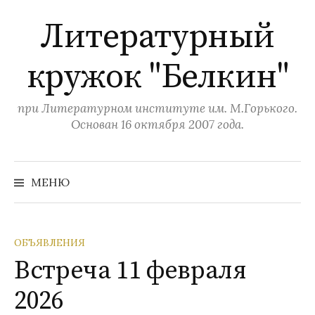
П
Литературный
е
р
кружок "Белкин"
е
й
т
при Литературном институте им. М.Горького.
и
Основан 16 октября 2007 года.
к
с
Н
а
о
МЕНЮ
й
д
т
и
е
:
р
ОБЪЯВЛЕНИЯ
ж
Встреча 11 февраля
и
2026
м
о