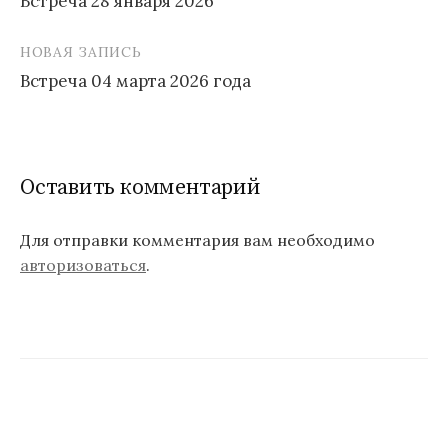
Встреча 28 января 2026
Н
НОВАЯ ЗАПИСЬ
а
Встреча 04 марта 2026 года
в
и
г
Оставить комментарий
а
ц
Для отправки комментария вам необходимо
авторизоваться
.
и
я
п
о
з