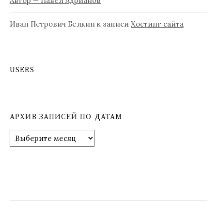
Автор — Павел Адрианов
Иван Петрович Белкин
к записи
Хостинг сайта
USERS
АРХИВ ЗАПИСЕЙ ПО ДАТАМ
А
р
х
и
в
з
а
п