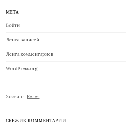
а
п
МЕТА
и
Войти
с
Лента записей
я
м
Лента комментариев
WordPress.org
Хостинг:
Бегет
СВЕЖИЕ КОММЕНТАРИИ