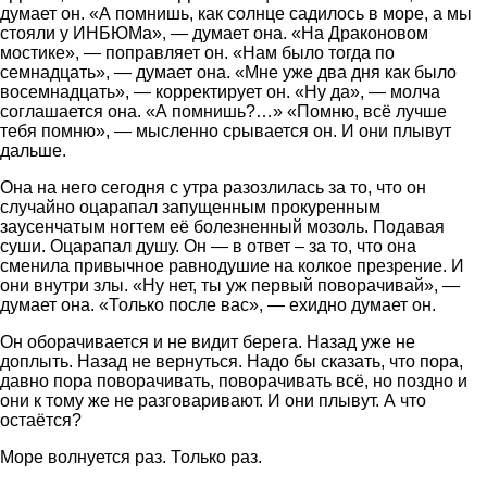
думает он. «А помнишь, как солнце садилось в море, а мы
стояли у ИНБЮМа», — думает она. «На Драконовом
мостике», — поправляет он. «Нам было тогда по
семнадцать», — думает она. «Мне уже два дня как было
восемнадцать», — корректирует он. «Ну да», — молча
соглашается она. «А помнишь?…» «Помню, всё лучше
тебя помню», — мысленно срывается он. И они плывут
дальше.
Она на него сегодня с утра разозлилась за то, что он
случайно оцарапал запущенным прокуренным
заусенчатым ногтем её болезненный мозоль. Подавая
суши. Оцарапал душу. Он — в ответ – за то, что она
сменила привычное равнодушие на колкое презрение. И
они внутри злы. «Ну нет, ты уж первый поворачивай», —
думает она. «Только после вас», — ехидно думает он.
Он оборачивается и не видит берега. Назад уже не
доплыть. Назад не вернуться. Надо бы сказать, что пора,
давно пора поворачивать, поворачивать всё, но поздно и
они к тому же не разговаривают. И они плывут. А что
остаётся?
Море волнуется раз. Только раз.