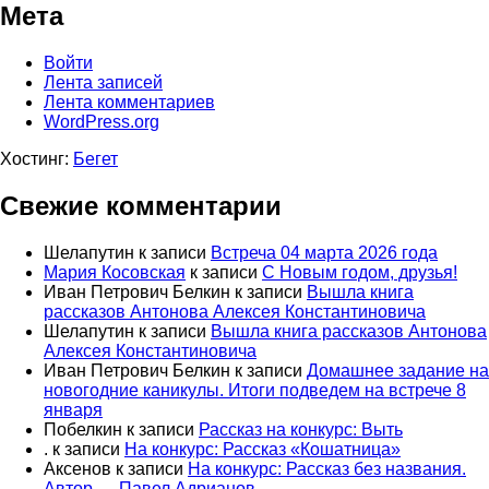
Мета
Войти
Лента записей
Лента комментариев
WordPress.org
Хостинг:
Бегет
Свежие комментарии
Шелапутин
к записи
Встреча 04 марта 2026 года
Мария Косовская
к записи
С Новым годом, друзья!
Иван Петрович Белкин
к записи
Вышла книга
рассказов Антонова Алексея Константиновича
Шелапутин
к записи
Вышла книга рассказов Антонова
Алексея Константиновича
Иван Петрович Белкин
к записи
Домашнее задание на
новогодние каникулы. Итоги подведем на встрече 8
января
Побелкин
к записи
Рассказ на конкурс: Выть
.
к записи
На конкурс: Рассказ «Кошатница»
Аксенов
к записи
На конкурс: Рассказ без названия.
Автор — Павел Адрианов