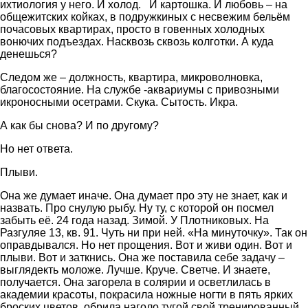
ихтиология у него. И холод. И картошка. И любовь – на
общежитских койках, в подружкиных с несвежим бельём
почасовых квартирах, просто в говенных холодных
вонючих подъездах. Насквозь сквозь колготки. А куда
денешься?
Следом же – должность, квартира, микроволновка,
благосостояние. На службе -аквариумы с привозными
икроносными осетрами. Скука. Сытость. Икра.
А как бы снова? И по другому?
Но нет ответа.
Плыви.
Она же думает иначе. Она думает про эту не знает, как и
назвать. Про снулую рыбу. Ну ту, с которой он посмел
забыть её. 24 года назад. Зимой. У Плотниковых. На
Разгуляе 13, кв. 91. Чуть ни при ней. «На минуточку». Так он
оправдывался. Но нет прощения. Вот и живи один. Вот и
плыви. Вот и заткнись. Она же поставила себе задачу –
выглядекть моложе. Лучше. Круче. Светче. И знаете,
получается. Она загорела в солярии и осветлилась в
академии красоты, покрасила ножные ногти в пять ярких
броских цветов, обрила наголо тугой свой тренированный