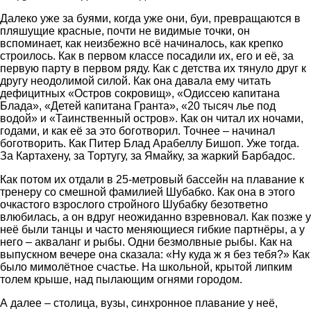
Далеко уже за буями, когда уже они, буи, превращаются в
пляшущие красные, почти не видимые точки, он
вспоминает, как неизбежно всё начиналось, как крепко
строилось. Как в первом классе посадили их, его и её, за
первую парту в первом ряду. Как с детства их тянуло друг к
другу неодолимой силой. Как она давала ему читать
дефицитных «Остров сокровищ», «Одиссею капитана
Блада», «Детей капитана Гранта», «20 тысяч лье под
водой» и «Таинственный остров». Как он читал их ночами,
годами, и как её за это боготворил. Точнее – начинал
боготворить. Как Питер Блад Арабеллу Бишоп. Уже тогда.
За Картахену, за Тортугу, за Ямайку, за жаркий Барбадос.
Как потом их отдали в 25-метровый бассейн на плавание к
тренеру со смешной фамилией Шубабко. Как она в этого
очкастого взрослого стройного Шубабку безответно
влюбилась, а он вдруг неожиданно взревновал. Как позже у
неё были танцы и часто меняющиеся гибкие партнёры, а у
него – акваланг и рыбы. Одни безмолвные рыбы. Как на
выпускном вечере она сказала: «Ну куда ж я без тебя?» Как
было мимолётное счастье. На школьной, крытой липким
толем крыше, над пылающим огнями городом.
А далее – столица, вузы, синхронное плавание у неё,