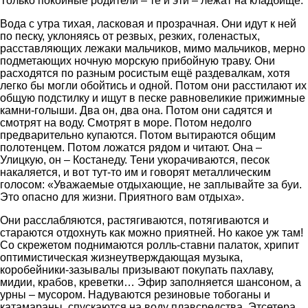
Только покойные родители – те и эти – лежат на кладбище.
Вода с утра тихая, ласковая и прозрачная. Они идут к ней
по песку, уклоняясь от резвых, резких, голенастых,
расставляющих лежаки мальчиков, мимо мальчиков, мерно
подметающих ночную морскую прибойную траву. Они
расходятся по разным росистым ещё раздевалкам, хотя
легко бы могли обойтись и одной. Потом они расстилают их
общую подстилку и ищут в песке равновеликие прижимные
камни-голыши. Два он, два она. Потом они садятся и
смотрят на воду. Смотрят в море. Потом недолго
предварительно купаются. Потом вытираются общим
полотенцем. Потом ложатся рядом и читают. Она –
Улицкую, он – Костанеду. Тени укорачиваются, песок
накаляется, и вот тут-то им и говорят металлическим
голосом: «Уважаемые отдыхающие, не заплывайте за буи.
Это опасно для жизни. Приятного вам отдыха».
Они расслабляются, растягиваются, потягиваются и
стараются отдохнуть как можно приятней. Но какое уж там!
Со скрежетом поднимаются ролль-ставни палаток, хрипит
оптимистическая жизнеутверждающая музыка,
коробейники-зазывалы призывают покупать пахлаву,
мидии, крабов, креветки… Эфир заполняется шансоном, а
урны – мусором. Надуваются резиновые тобоганы и
катамараны, спускаются на воду плавсредства. Этсетера,