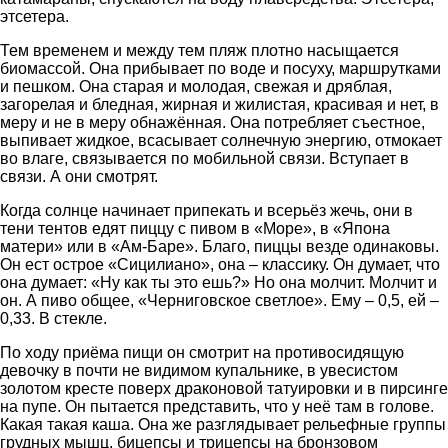
этсетера.
Тем временем и между тем пляж плотно насыщается
биомассой. Она прибывает по воде и посуху, маршрутками
и пешком. Она старая и молодая, свежая и дряблая,
загорелая и бледная, жирная и жилистая, красивая и нет, в
меру и не в меру обнажённая. Она потребляет съестное,
выпивает жидкое, всасывает солнечную энергию, отмокает
во влаге, связывается по мобильной связи. Вступает в
связи. А они смотрят.
Когда солнце начинает припекать и всерьёз жечь, они в
тени тентов едят пиццу с пивом в «Море», в «Япона
матери» или в «Ам-Баре». Благо, пиццы везде одинаковы.
Он ест острое «Сицилиано», она – классику. Он думает, что
она думает: «Ну как ты это ешь?» Но она молчит. Молчит и
он. А пиво общее, «Черниговское светлое». Ему – 0,5, ей –
0,33. В стекле.
По ходу приёма пищи он смотрит на противосидящую
девочку в почти не видимом купальнике, в увесистом
золотом кресте поверх драконовой татуировки и в пирсинге
на пупе. Он пытается представить, что у неё там в голове.
Какая такая каша. Она же разглядывает рельефные группы
грудных мышц, бицепсы и трицепсы на бронзовом