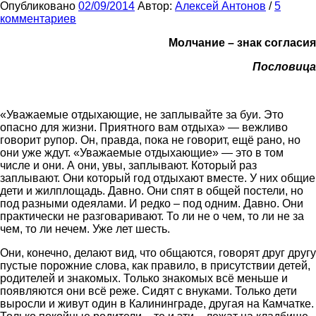
Опубликовано
02/09/2014
Автор:
Алексей Антонов
/
5
комментариев
Молчание – знак согласия
Пословица
«Уважаемые отдыхающие, не заплывайте за буи. Это
опасно для жизни. Приятного вам отдыха» — вежливо
говорит рупор. Он, правда, пока не говорит, ещё рано, но
они уже ждут. «Уважаемые отдыхающие» — это в том
числе и они. А они, увы, заплывают. Который раз
заплывают. Они который год отдыхают вместе. У них общие
дети и жилплощадь. Давно. Они спят в общей постели, но
под разными одеялами. И редко – под одним. Давно. Они
практически не разговаривают. То ли не о чем, то ли не за
чем, то ли нечем. Уже лет шесть.
Они, конечно, делают вид, что общаются, говорят друг другу
пустые порожние слова, как правило, в присутствии детей,
родителей и знакомых. Только знакомых всё меньше и
появляются они всё реже. Сидят с внуками. Только дети
выросли и живут один в Калининграде, другая на Камчатке.