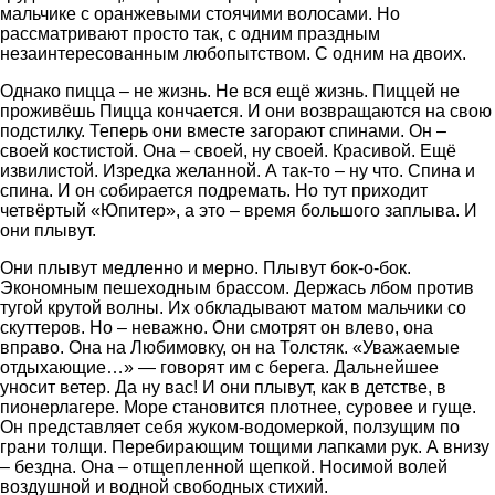
мальчике с оранжевыми стоячими волосами. Но
рассматривают просто так, с одним праздным
незаинтересованным любопытством. С одним на двоих.
Однако пицца – не жизнь. Не вся ещё жизнь. Пиццей не
проживёшь Пицца кончается. И они возвращаются на свою
подстилку. Теперь они вместе загорают спинами. Он –
своей костистой. Она – своей, ну своей. Красивой. Ещё
извилистой. Изредка желанной. А так-то – ну что. Спина и
спина. И он собирается подремать. Но тут приходит
четвёртый «Юпитер», а это – время большого заплыва. И
они плывут.
Они плывут медленно и мерно. Плывут бок-о-бок.
Экономным пешеходным брассом. Держась лбом против
тугой крутой волны. Их обкладывают матом мальчики со
скуттеров. Но – неважно. Они смотрят он влево, она
вправо. Она на Любимовку, он на Толстяк. «Уважаемые
отдыхающие…» — говорят им с берега. Дальнейшее
уносит ветер. Да ну вас! И они плывут, как в детстве, в
пионерлагере. Море становится плотнее, суровее и гуще.
Он представляет себя жуком-водомеркой, ползущим по
грани толщи. Перебирающим тощими лапками рук. А внизу
– бездна. Она – отщепленной щепкой. Носимой волей
воздушной и водной свободных стихий.