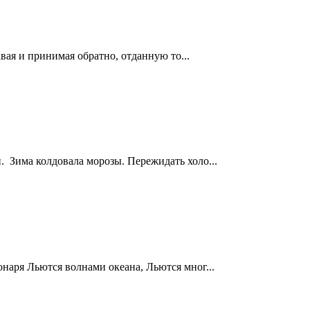
авая и принимая обратно, отданную то...
. Зима колдовала морозы. Пережидать холо...
онаря Льются волнами океана, Льются мног...