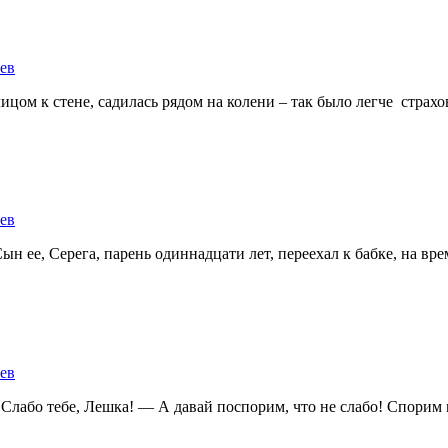
ев
цом к стене, садилась рядом на колени – так было легче страхов
ев
 ее, Серега, парень одиннадцати лет, переехал к бабке, на время
ев
лабо тебе, Лешка! — А давай поспорим, что не слабо! Спорим на