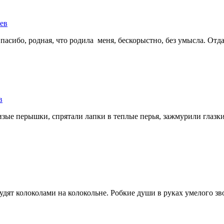
ев
Спасибо, родная, что родила меня, бескорыстно, без умысла. Отд
в
зые перышки, спрятали лапки в теплые перья, зажмурили глазки
удят колоколами на колокольне. Робкие души в руках умелого зв