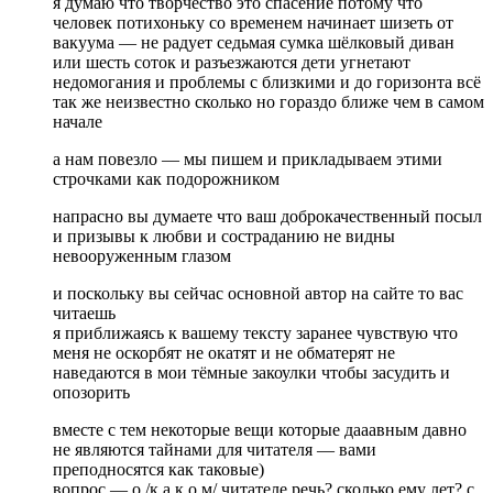
я думаю что творчество это спасение потому что
человек потихоньку со временем начинает шизеть от
вакуума — не радует седьмая сумка шёлковый диван
или шесть соток и разъезжаются дети угнетают
недомогания и проблемы с близкими и до горизонта всё
так же неизвестно сколько но гораздо ближе чем в самом
начале
а нам повезло — мы пишем и прикладываем этими
строчками как подорожником
напрасно вы думаете что ваш доброкачественный посыл
и призывы к любви и состраданию не видны
невооруженным глазом
и поскольку вы сейчас основной автор на сайте то вас
читаешь
я приближаясь к вашему тексту заранее чувствую что
меня не оскорбят не окатят и не обматерят не
наведаются в мои тёмные закоулки чтобы засудить и
опозорить
вместе с тем некоторые вещи которые дааавным давно
не являются тайнами для читателя — вами
преподносятся как таковые)
вопрос — о /к а к о м/ читателе речь? сколько ему лет? с