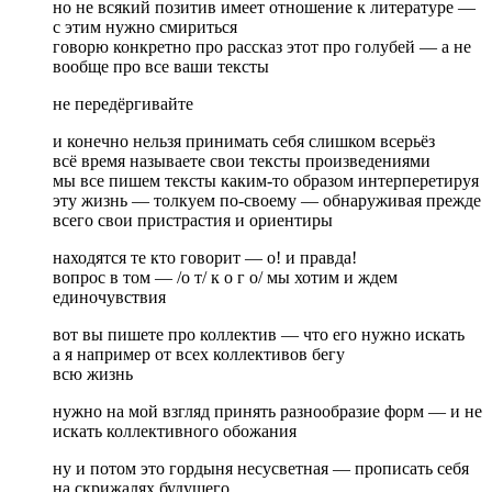
но не всякий позитив имеет отношение к литературе —
с этим нужно смириться
говорю конкретно про рассказ этот про голубей — а не
вообще про все ваши тексты
не передёргивайте
и конечно нельзя принимать себя слишком всерьёз
всё время называете свои тексты произведениями
мы все пишем тексты каким-то образом интерперетируя
эту жизнь — толкуем по-своему — обнаруживая прежде
всего свои пристрастия и ориентиры
находятся те кто говорит — о! и правда!
вопрос в том — /о т/ к о г о/ мы хотим и ждем
единочувствия
вот вы пишете про коллектив — что его нужно искать
а я например от всех коллективов бегу
всю жизнь
нужно на мой взгляд принять разнообразие форм — и не
искать коллективного обожания
ну и потом это гордыня несусветная — прописать себя
на скрижалях будущего