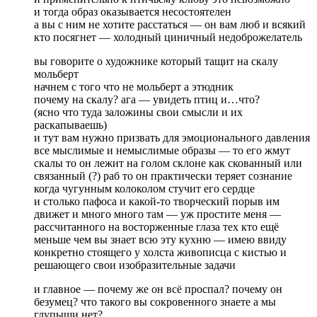
и тогда образ оказывается несостоятелен
а вы с ним не хотите расстаться — он вам люб и всякий
кто посягнет — холодный циничный недоброжелатель
вы говорите о художнике который тащит на скалу
мольберт
начнем с того что не мольберт а этюдник
почему на скалу? ага — увидеть птиц и…что?
(ясно что туда заложины свои смысли и их
раскапываешь)
и тут вам нужно призвать для эмоционального давления
все мыслимые и немыслимые образы — то его жмут
скалы то он лежит на голом склоне как скованный или
связанный (?) раб то он практически теряет сознание
когда чугунным колоколом стучит его сердце
и столько пафоса и какой-то творческий порыв им
движет и много много там — уж простите меня —
рассчитанного на восторженные глаза тех кто ещё
меньше чем вы знает всю эту кухню — имею ввиду
конкретно стоящего у холста живописца с кистью и
решающего свои изобразительные задачи
и главное — почему же он всё проспал? почему он
безумец? что такого вы сокровенного знаете а мы
глупыши нет?