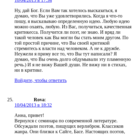
10/04/2013 в 17:34
Ну, дай Бог. Если Вам так хотелось высказаться, я
думаю, что Вы уже удовлетворились. Когда я что-то
пишу, я высказываю определенную идею. Любую идею
можно охаять, любую. Из Вас, получиться, качественная
критикесса. Получится ли поэт, не знаю. И вряд ли
такой человек как Вы могли бы стать моим другом. По
той простой причине, что Вы своей критикой
стремитесь к власти над человеком. А не к дружбе.
Неужели я приму все то, что Вы тут написали? Я
думаю, что Вы очень долго обдумывали эту пламенную
речь.) И я не вижу Вашей души. Не вижу ни в стихах,
ни в критике.
Войдите, чтобы ответить
Rova
:
10/04/2013 в 18:32
Анна, привет!
Вернулся с семинара по современной литературе.
Обсуждали поэтов, пищущих верлибром. Классиков
жанра. Они близки к Сайге, Басе. Настоящих поэтов,