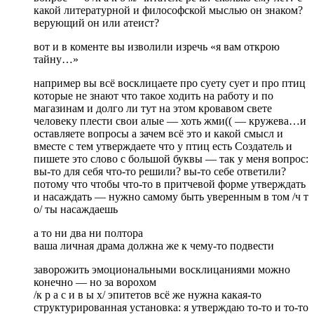
какой литературной и философской мыслью он знаком?
верующий он или атеист?
вот и в коменте вы изволили изречь «я вам открою
тайну…»
например вы всё восклицаете про суету сует и про птиц
которые не знают что такое ходить на работу и по
магазинам и долго ли тут на этом кровавом свете
человеку плести свои алые — хоть жми(( — кружева…и
оставляете вопросы а зачем всё это и какой смысл и
вместе с тем утверждаете что у птиц есть Создатель и
пишете это слово с большой буквы — так у меня вопрос:
вы-то для себя что-то решили? вы-то себе ответили?
потому что чтобы что-то в притчевой форме утверждать
и насаждать — нужно самому быть уверенным в том /ч т
о/ ты насаждаешь
а то ни два ни полтора
ваша личная драма должна же к чему-то подвести
заворожить эмоциональными восклицаниями можно
конечно — но за ворохом
/к р а с и в ы х/ эпитетов всё же нужна какая-то
структурированная установка: я утверждаю то-то и то-то