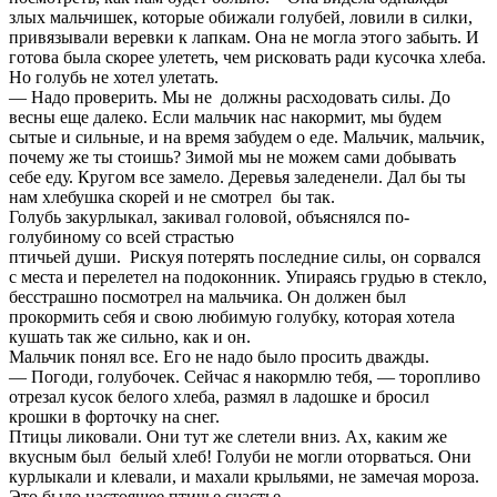
злых мальчишек, которые обижали голубей, ловили в силки,
привязывали веревки к лапкам. Она не могла этого забыть. И
готова была скорее улететь, чем рисковать ради кусочка хлеба.
Но голубь не хотел улетать.
— Надо проверить. Мы не должны расходовать силы. До
весны еще далеко. Если мальчик нас накормит, мы будем
сытые и сильные, и на время забудем о еде. Мальчик, мальчик,
почему же ты стоишь? Зимой мы не можем сами добывать
себе еду. Кругом все замело. Деревья заледенели. Дал бы ты
нам хлебушка скорей и не смотрел бы так.
Голубь закурлыкал, закивал головой, объяснялся по-
голубиному со всей страстью
птичьей души. Рискуя потерять последние силы, он сорвался
с места и перелетел на подоконник. Упираясь грудью в стекло,
бесстрашно посмотрел на мальчика. Он должен был
прокормить себя и свою любимую голубку, которая хотела
кушать так же сильно, как и он.
Мальчик понял все. Его не надо было просить дважды.
— Погоди, голубочек. Сейчас я накормлю тебя, — торопливо
отрезал кусок белого хлеба, размял в ладошке и бросил
крошки в форточку на снег.
Птицы ликовали. Они тут же слетели вниз. Ах, каким же
вкусным был белый хлеб! Голуби не могли оторваться. Они
курлыкали и клевали, и махали крыльями, не замечая мороза.
Это было настоящее птичье счастье.