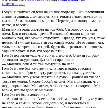
комментариев
Голубь и голубка сидели на крыше подъезда. Они распушили
сизые перышки, спрятали лапки в теплые перья, зажмурили
глазки. Зима колдовала морозы. Пережидать холода вместе и
легче, и веселей.
Мальчик из окна смотрел на голубей. Сегодня он остался
дома. Как и остальные дети. В школе объявили карантин.
Мальчик рад, что можно отдохнуть. Правда, гулять, увы, тоже
нельзя. На улице тридцатиградусный мороз. Не отрывая глаз,
мальчик смотрел на сизарей, будто бы стремился запомнить,
зафиксировать в памяти образы птиц.
Голубь встрепенулся, что-то напугало его. Опекая голубку,
тревожно закурлыкал, будто бы спрашивал:
— Мальчик, зачем ты так смотришь на нас?
Голубь и голубка, смотрели испугано в окно, готовые,
казалось, в любую минуту расправить крылья и улететь.
— Мальчик, что у тебя спрятано в руке? Крошки ли хлеба?
Тогда не медли. Скорее бросай на снег. Мы привыкли, что
люди кормят нас. Мы хотим, чтобы и ты нас покормил. Мы
верим, что ты добрый мальчик.
Голубка не была доверчивой:
— А если это не так. А если это злой мальчик. И в руке у него
не хлеб, а камень, чтобы обидеть нас, и посмеяться и
посмотреть, как нам будет больно. – Она видела однажды