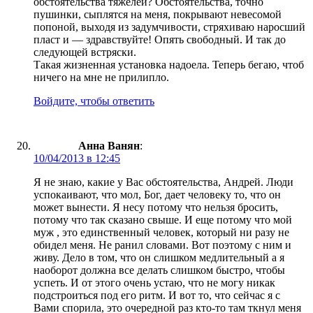
обстоятельства тяжелей? Обстоятельства, точно
пушинки, сыплятся на меня, покрывают невесомой
попоной, выходя из задумчивости, стряхиваю наросший
пласт и — здравствуйте! Опять свободный. И так до
следующей встряски.
Такая жизненная установка надоела. Теперь бегаю, чтоб
ничего на мне не прилипло.
Войдите, чтобы ответить
Анна Ванян
:
10/04/2013 в 12:45
Я не знаю, какие у Вас обстоятельства, Андрей. Люди
успокаивают, что мол, Бог, дает человеку то, что он
может вынести. Я несу потому что нельзя бросить,
потому что так сказано свыше. И еще потому что мой
муж , это единственный человек, который ни разу не
обидел меня. Не ранил словами. Вот поэтому с ним и
живу. Дело в том, что он слишком медлительный а я
наоборот должна все делать слишком быстро, чтобы
успеть. И от этого очень устаю, что не могу никак
подстроиться под его ритм. И вот то, что сейчас я с
Вами спорила, это очередной раз кто-то там ткнул меня