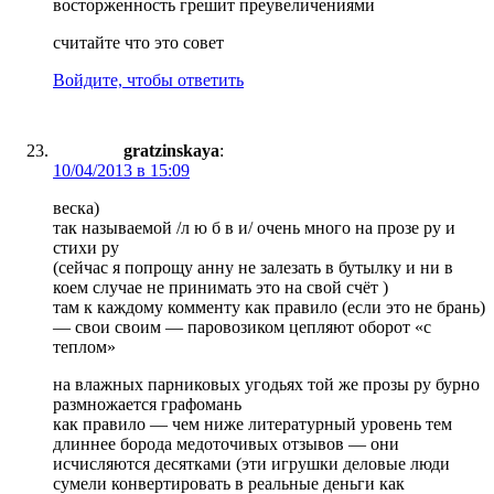
восторженность грешит преувеличениями
считайте что это совет
Войдите, чтобы ответить
gratzinskaya
:
10/04/2013 в 15:09
веска)
так называемой /л ю б в и/ очень много на прозе ру и
стихи ру
(сейчас я попрощу анну не залезать в бутылку и ни в
коем случае не принимать это на свой счёт )
там к каждому комменту как правило (если это не брань)
— свои своим — паровозиком цепляют оборот «с
теплом»
на влажных парниковых угодьях той же прозы ру бурно
размножается графомань
как правило — чем ниже литературный уровень тем
длиннее борода медоточивых отзывов — они
исчисляются десятками (эти игрушки деловые люди
сумели конвертировать в реальные деньги как