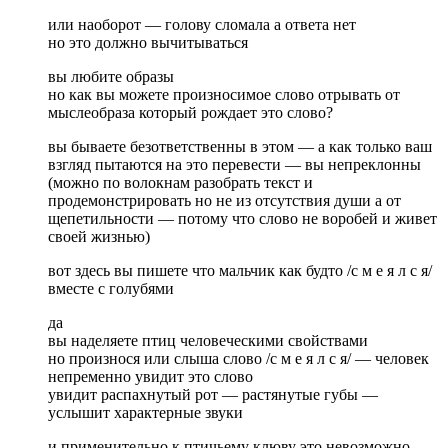
или наоборот — голову сломала а ответа нет
но это должно вычитываться
вы любите образы
но как вы можете произносимое слово отрывать от
мыслеобраза который рождает это слово?
вы бываете безответственны в этом — а как только ваш
взгляд пытаются на это перевести — вы непреклонны
(можно по волокнам разобрать текст и
продемонстрировать но не из отсутствия души а от
щепетильности — потому что слово не воробей и живет
своей жизнью)
вот здесь вы пишете что мальчик как будто /с м е я л с я/
вместе с голубями
да
вы наделяете птиц человеческими свойствами
но произнося или слыша слово /с м е я л с я/ — человек
непременно увидит это слово
увидит распахнутый рот — растянутые губы —
услышит характерные звуки
и применительно к птичьему клюву это невозможно