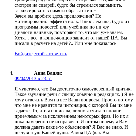
смотрел на сизарей, будто бы стремился запомнить,
зафиксировать в памяти образы птиц.»
Зачем вы дробите здесь предложения? Не
мотивированно: эффекта ноль. Плюс лексика, будто из
программы новостей или учебника по ин.язу.
Диалоги наивные, повторяют то, что мы уже знаем.
Хотя… все, в конце-концов зависит от нашей ЦА. Вы
писали в расчете на детей?.. Или мне показалось
Войдите, чтобы ответить
Анна Ванян
:
09/04/2013 в 23:51
Я чувствую, что Вы достаточно самоуверенный критик.
Такое звучание речи я слышу обычно в редакциях. ) Я не
хочу отвечать Вам на все Ваши вопросы. Просто потому,
что мне не нравится та интонация, с которой Вы их мне
задаете. То, что я написала, лично я считаю вполне
приемлемым за исключением некоторых фраз. Но их я
пока намеренно не исправляю. И потом почему я Вам
должна давать какие-то объяснения? Я Вас не знаю. И
не чувствую Вашей души. А моя ЦА (как Вы