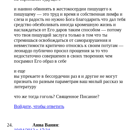
и наивно обвинять в жестокосердии пишущего к
пишущему — это труд и время и собственная лимфа и
слеза и радость но нужно Бога благодарить что дал тебя
средство обезболивать иногда кромешную жизнь и
наслаждаться от Его даров таким способом — потому
что твоя пишущий заслуга только в том что ты
стремишься освобождаться от саморазрушения и
невместимости критично относясь к своим потугам —
леонардо публично просил прощения за то что
недостаточно совершенен в своих творениях чем
посрамил Его образ в себе
и еще
вы упрекаете в бессердечии раз я и другие не могут
признать по разным параметрам ваш милый рассказ за
литературу
что же тогда гоголь? Священное Писание?
Войдите, чтобы ответить
Анна Ванян
: