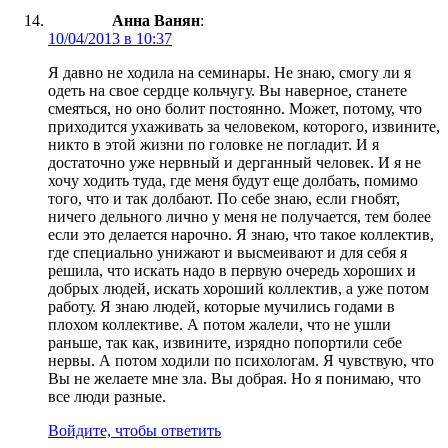
Анна Ванян
:
10/04/2013 в 10:37
Я давно не ходила на семинары. Не знаю, смогу ли я
одеть на свое сердце кольчугу. Вы наверное, станете
смеяться, но оно болит постоянно. Может, потому, что
приходится ухаживать за человеком, которого, извините,
никто в этой жизни по головке не погладит. И я
достаточно уже нервный и дерганный человек. И я не
хочу ходить туда, где меня будут еще долбать, помимо
того, что и так долбают. По себе знаю, если гнобят,
ничего дельного лично у меня не получается, тем более
если это делается нарочно. Я знаю, что такое коллектив,
где специально унижают и высмеивают и для себя я
решила, что искать надо в первую очередь хороших и
добрых людей, искать хороший коллектив, а уже потом
работу. Я знаю людей, которые мучились годами в
плохом коллективе. А потом жалели, что не ушли
раньше, так как, извините, изрядно попортили себе
нервы. А потом ходили по психологам. Я чувствую, что
Вы не желаете мне зла. Вы добрая. Но я понимаю, что
все люди разные.
Войдите, чтобы ответить