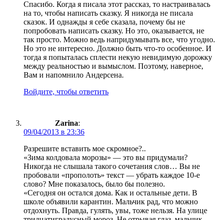
Спасибо. Когда я писала этот рассказ, то настраивалась
на то, чтобы написать сказку. Я никогда не писала
сказок. И однажды я себе сказала, почему бы не
попробовать написать сказку. Но это, оказывается, не
так просто. Можно ведь напридумывать все, что угодно.
Но это не интересно. Должно быть что-то особенное. И
тогда я попыталась сплести некую невидимую дорожку
между реальностью и вымыслом. Поэтому, наверное,
Вам и напомнило Андерсена.
Войдите, чтобы ответить
Zarina
:
09/04/2013 в 23:36
Разрешите вставить мое скромное?..
«Зима колдовала морозы» — это вы придумали?
Никогда не слышала такого сочетания слов… Вы не
пробовали «прополоть» текст — убрать каждое 10-е
слово? Мне показалось, было бы полезно.
«Сегодня он остался дома. Как и остальные дети. В
школе объявили карантин. Мальчик рад, что можно
отдохнуть. Правда, гулять, увы, тоже нельзя. На улице
тридцатиградусный мороз. Не отрывая глаз, мальчик