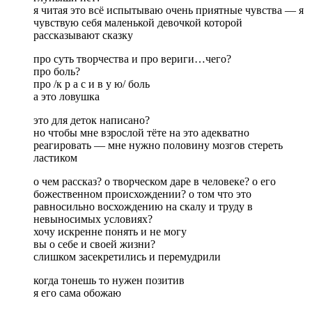
я читая это всё испытываю очень приятные чувства — я
чувствую себя маленькой девочкой которой
рассказывают сказку
про суть творчества и про вериги…чего?
про боль?
про /к р а с и в у ю/ боль
а это ловушка
это для деток написано?
но чтобы мне взрослой тёте на это адекватно
реагировать — мне нужно половину мозгов стереть
ластиком
о чем рассказ? о творческом даре в человеке? о его
божественном происхождении? о том что это
равносильно восхождению на скалу и труду в
невыносимых условиях?
хочу искренне понять и не могу
вы о себе и своей жизни?
слишком засекретились и перемудрили
когда тонешь то нужен позитив
я его сама обожаю