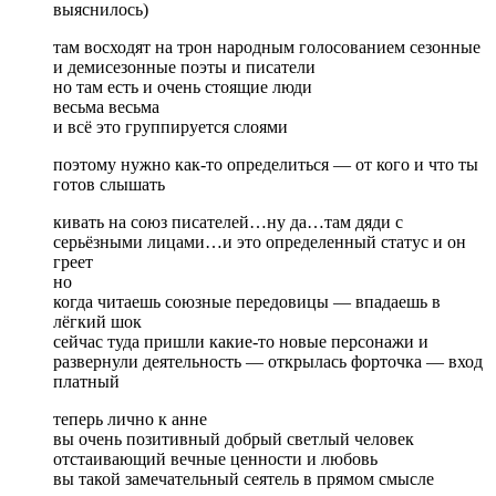
выяснилось)
там восходят на трон народным голосованием сезонные
и демисезонные поэты и писатели
но там есть и очень стоящие люди
весьма весьма
и всё это группируется слоями
поэтому нужно как-то определиться — от кого и что ты
готов слышать
кивать на союз писателей…ну да…там дяди с
серьёзными лицами…и это определенный статус и он
греет
но
когда читаешь союзные передовицы — впадаешь в
лёгкий шок
сейчас туда пришли какие-то новые персонажи и
развернули деятельность — открылась форточка — вход
платный
теперь лично к анне
вы очень позитивный добрый светлый человек
отстаивающий вечные ценности и любовь
вы такой замечательный сеятель в прямом смысле