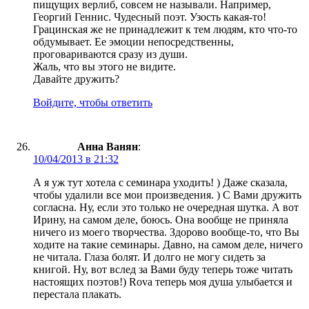
пищущих верлиб, совсем не называли. Например,
Георгий Геннис. Чудесный поэт. Узость какая-то!
Грацинская же не принадлежит к тем людям, кто что-то
обдумывает. Ее эмоции непосредственны,
проговариваются сразу из души.
Жаль, что вы этого не видите.
Давайте дружить?
Войдите, чтобы ответить
Анна Ванян
:
10/04/2013 в 21:32
А я уж тут хотела с семинара уходить! ) Даже сказала,
чтобы удалили все мои произведения. ) С Вами дружить
согласна. Ну, если это только не очередная шутка. А вот
Ирину, на самом деле, боюсь. Она вообще не приняла
ничего из моего творчества. Здорово вообще-то, что Вы
ходите на такие семинары. Давно, на самом деле, ничего
не читала. Глаза болят. И долго не могу сидеть за
книгой. Ну, вот вслед за Вами буду теперь тоже читать
настоящих поэтов!) Rova теперь моя душа улыбается и
перестала плакать.