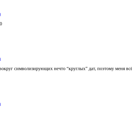
в
40
в
округ символизирующих нечто “круглых” дат, поэтому меня всё ч
в