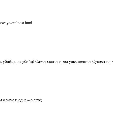
novaya-realnost.html
, убийцы из убийц! Самое святое и могущественное Существо, ка
 о зиме и одна – о лете)