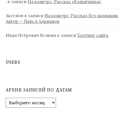
.
к записи
На конкурс: Рассказ «Кошатница»
Аксенов
к записи
На конкурс: Рассказ без названия.
Автор — Павел Адрианов
Иван Петрович Белкин
к записи
Хостинг сайта
USERS
АРХИВ ЗАПИСЕЙ ПО ДАТАМ
А
р
х
и
в