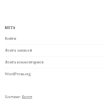
о
з
а
п
МЕТА
и
Войти
с
Лента записей
я
м
Лента комментариев
WordPress.org
Хостинг:
Бегет