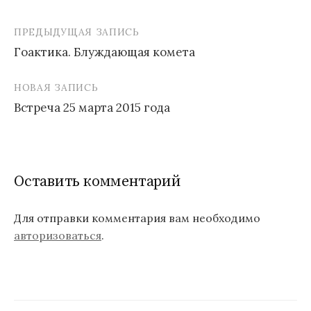
ПРЕДЫДУЩАЯ ЗАПИСЬ
Гоактика. Блуждающая комета
Н
НОВАЯ ЗАПИСЬ
а
Встреча 25 марта 2015 года
в
и
г
Оставить комментарий
а
ц
Для отправки комментария вам необходимо
авторизоваться
.
и
я
п