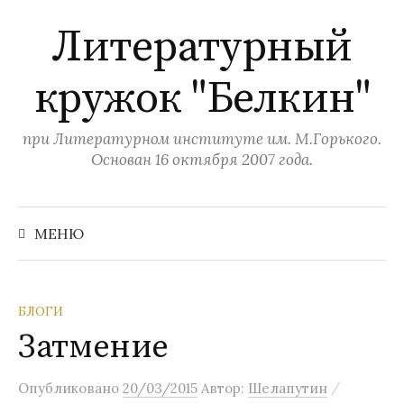
П
Литературный
е
р
кружок "Белкин"
е
й
т
при Литературном институте им. М.Горького.
и
Основан 16 октября 2007 года.
к
с
Н
а
о
МЕНЮ
й
д
т
и
е
:
р
БЛОГИ
ж
Затмение
и
м
/
Опубликовано
20/03/2015
Автор:
Шелапутин
о