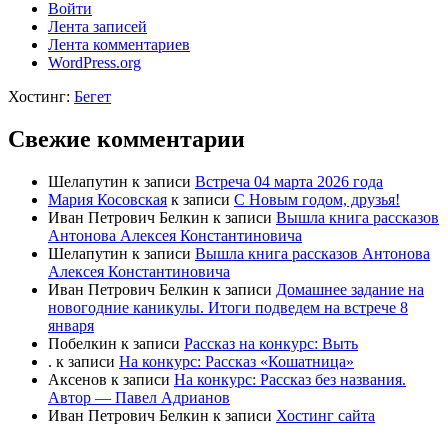
Войти
Лента записей
Лента комментариев
WordPress.org
Хостинг:
Бегет
Свежие комментарии
Шелапутин
к записи
Встреча 04 марта 2026 года
Мария Косовская
к записи
С Новым годом, друзья!
Иван Петрович Белкин
к записи
Вышла книга рассказов
Антонова Алексея Константиновича
Шелапутин
к записи
Вышла книга рассказов Антонова
Алексея Константиновича
Иван Петрович Белкин
к записи
Домашнее задание на
новогодние каникулы. Итоги подведем на встрече 8
января
Побелкин
к записи
Рассказ на конкурс: Выть
.
к записи
На конкурс: Рассказ «Кошатница»
Аксенов
к записи
На конкурс: Рассказ без названия.
Автор — Павел Адрианов
Иван Петрович Белкин
к записи
Хостинг сайта