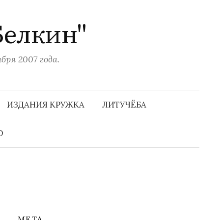
Белкин"
ря 2007 года.
Н
а
ИЗДАНИЯ КРУЖКА
ЛИТУЧЁБА
й
т
и
О
:
МЕТА