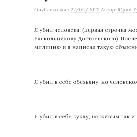
о
Опубликовано
27/04/2022
Автор:
Юрий Т
м
у
Я убил человека. (первая строчка м
Раскольникову Достоевского). После
милицию и я написал такую объясн
Я убил в себе обезьяну, но человеком
Я убил в себе куклу, но живым так и 