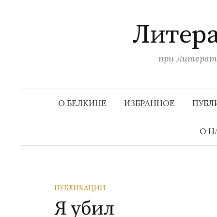
П
е
Литера
р
е
при Литерату
й
т
и
к
О БЕЛКИНЕ
ИЗБРАННОЕ
ПУБЛ
с
о
О Н
д
е
р
ж
ПУБЛИКАЦИИ
и
Я убил
м