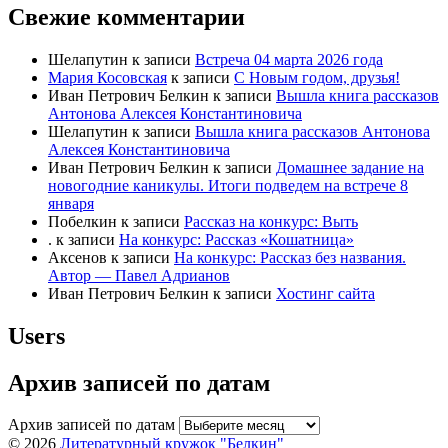
Свежие комментарии
Шелапутин
к записи
Встреча 04 марта 2026 года
Мария Косовская
к записи
С Новым годом, друзья!
Иван Петрович Белкин
к записи
Вышла книга рассказов
Антонова Алексея Константиновича
Шелапутин
к записи
Вышла книга рассказов Антонова
Алексея Константиновича
Иван Петрович Белкин
к записи
Домашнее задание на
новогодние каникулы. Итоги подведем на встрече 8
января
Побелкин
к записи
Рассказ на конкурс: Выть
.
к записи
На конкурс: Рассказ «Кошатница»
Аксенов
к записи
На конкурс: Рассказ без названия.
Автор — Павел Адрианов
Иван Петрович Белкин
к записи
Хостинг сайта
Users
Архив записей по датам
Архив записей по датам
© 2026
Литературный кружок "Белкин"