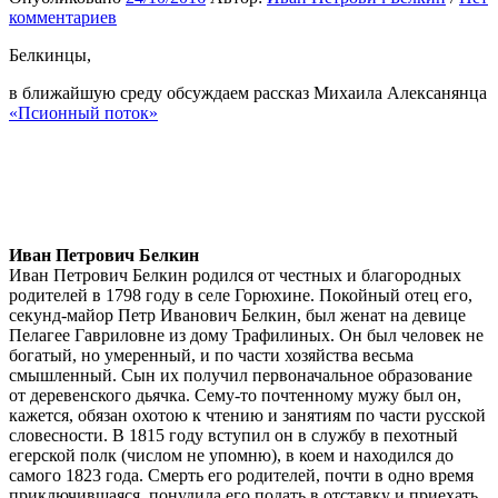
комментариев
Белкинцы,
в ближайшую среду обсуждаем рассказ Михаила Алексанянца
«Псионный поток»
Иван Петрович Белкин
Иван Петрович Белкин родился от честных и благородных
родителей в 1798 году в селе Горюхине. Покойный отец его,
секунд-майор Петр Иванович Белкин, был женат на девице
Пелагее Гавриловне из дому Трафилиных. Он был человек не
богатый, но умеренный, и по части хозяйства весьма
смышленный. Сын их получил первоначальное образование
от деревенского дьячка. Сему-то почтенному мужу был он,
кажется, обязан охотою к чтению и занятиям по части русской
словесности. В 1815 году вступил он в службу в пехотный
егерской полк (числом не упомню), в коем и находился до
самого 1823 года. Смерть его родителей, почти в одно время
приключившаяся, понудила его подать в отставку и приехать