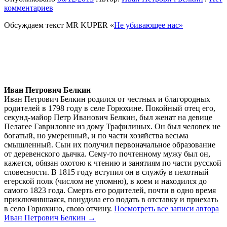
комментариев
Обсуждаем текст MR KUPER «
Не убивающее нас»
Иван Петрович Белкин
Иван Петрович Белкин родился от честных и благородных
родителей в 1798 году в селе Горюхине. Покойный отец его,
секунд-майор Петр Иванович Белкин, был женат на девице
Пелагее Гавриловне из дому Трафилиных. Он был человек не
богатый, но умеренный, и по части хозяйства весьма
смышленный. Сын их получил первоначальное образование
от деревенского дьячка. Сему-то почтенному мужу был он,
кажется, обязан охотою к чтению и занятиям по части русской
словесности. В 1815 году вступил он в службу в пехотный
егерской полк (числом не упомню), в коем и находился до
самого 1823 года. Смерть его родителей, почти в одно время
приключившаяся, понудила его подать в отставку и приехать
в село Горюхино, свою отчину.
Посмотреть все записи автора
Иван Петрович Белкин →