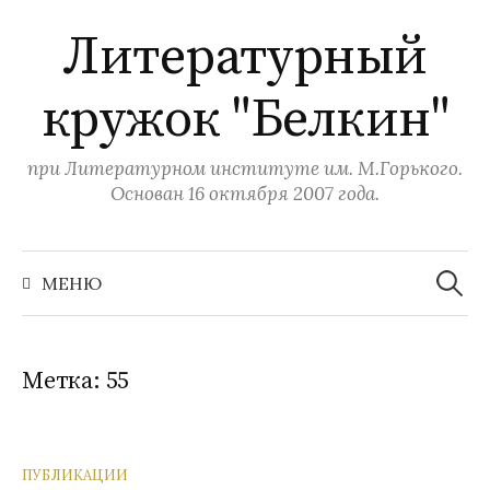
П
Литературный
е
р
кружок "Белкин"
е
й
т
при Литературном институте им. М.Горького.
и
Основан 16 октября 2007 года.
к
с
Н
а
о
МЕНЮ
й
д
т
и
е
:
р
Метка:
55
ж
и
м
ПУБЛИКАЦИИ
о