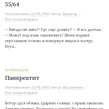
55/64
м
у
/
Опубликовано
23/01/2013
Автор:
Джангар
Нет комментариев
— Пятьдесят пять?! Где еще девять?! — Я все достал…
— Может под язык завалились? Шона поднял
отрезанную голову и повернул лицом к костру.
Нуга...
ПУБЛИКАЦИИ
Панкреатит
/
Опубликовано
23/01/2013
Автор:
Шелапутин
Нет комментариев
Ветер сдул облака, ударило солнце, с крыш закапало.
Запели синицы. До весны — месяц! На светофоре он