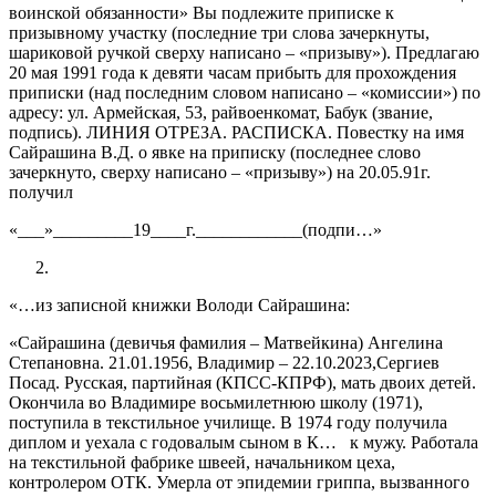
воинской обязанности» Вы подлежите приписке к
призывному участку (последние три слова зачеркнуты,
шариковой ручкой сверху написано – «призыву»). Предлагаю
20 мая 1991 года к девяти часам прибыть для прохождения
приписки (над последним словом написано – «комиссии») по
адресу: ул. Армейская, 53, райвоенкомат, Бабук (звание,
подпись). ЛИНИЯ ОТРЕЗА. РАСПИСКА. Повестку на имя
Сайрашина В.Д. о явке на приписку (последнее слово
зачеркнуто, сверху написано – «призыву») на 20.05.91г.
получил
«___»_________19____г.____________(подпи…»
«…из записной книжки Володи Сайрашина:
«Сайрашина (девичья фамилия – Матвейкина) Ангелина
Степановна. 21.01.1956, Владимир – 22.10.2023,Сергиев
Посад. Русская, партийная (КПСС-КПРФ), мать двоих детей.
Окончила во Владимире восьмилетнюю школу (1971),
поступила в текстильное училище. В 1974 году получила
диплом и уехала с годовалым сыном в К… к мужу. Работала
на текстильной фабрике швеей, начальником цеха,
контролером ОТК. Умерла от эпидемии гриппа, вызванного