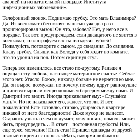
аварией на испытательной площадке Института
инфекционных заболеваний».
Телефонный звонок. Поднимаю трубку. Это мать Владимира?
Да. Из военкомата беспокоят: ваш сын уже два раза
проигнорировал вызов! Он что, заболел? Нет, у него все в
порядке. Так вот, предупреждаем, если двадцатого не явится в
военкомат, то оштрафуем вас на пятьдесят рублей!
Пожалуйста, поговорите с сыном, до свидания. До свидания.
Кладу трубку. Слышу, как Володя у себя ходит по комнате,
что-то уронил на пол. Потом скрипнул стул.
Теперь все изменилось, все стало по-другому. Раньше я
ощущала эту любовь, настоящее материнское счастье. Сейчас
этого нет. Угасло. Боюсь, никогда больше не вернется ко мне.
Да, он вырос, возмужал, но почему, почему вдруг равнодушие
и цинизм выросли непреодолимым барьером между нами. И
Дмитрий это видит. Иногда приказывает ему: «Слушайся
мать!». Но не наказывает его, жалеет, что ли. И вот,
пожалуйста! Есть готовлю, стираю, убираюсь в квартире –
никакой от него благодарности! Даже мусор не вынесет.
Стараюсь узнать о чем он думает, хочу понять, помочь, может
быть, предупредить… В ответ – постоянная грубость! Или,
еще хуже, молчание! Пить стал! Пришел однажды от друзей
пьяный и кричит с порога: «Мать, накорми любимого