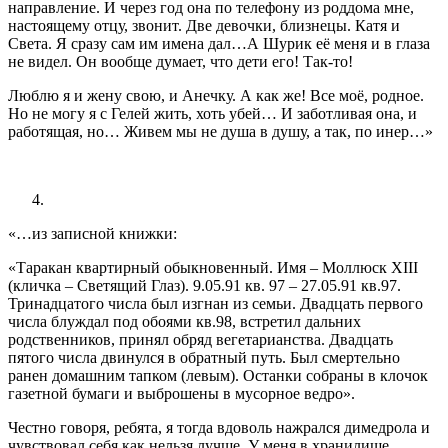
направление. И через год она по телефону из роддома мне,
настоящему отцу, звонит. Две девочки, близнецы. Катя и
Света. Я сразу сам им имена дал…А Шурик её меня и в глаза
не видел. Он вообще думает, что дети его! Так-то!
Люблю я и жену свою, и Анечку. А как же! Все моё, родное.
Но не могу я с Гелей жить, хоть убей… И заботливая она, и
работящая, но… Живем мы не душа в душу, а так, по инер…»
«…из записной книжки:
«Таракан квартирный обыкновенный. Имя – Моллюск XIII
(кличка – Светящий Глаз). 9.05.91 кв. 97 – 27.05.91 кв.97.
Тринадцатого числа был изгнан из семьи. Двадцать первого
числа блуждал под обоями кв.98, встретил дальних
родственников, принял обряд вегетарианства. Двадцать
пятого числа двинулся в обратный путь. Был смертельно
ранен домашним тапком (левым). Останки собраны в клочок
газетной бумаги и выброшены в мусорное ведро».
Честно говоря, ребята, я тогда вдоволь нажрался димедрола и
чувствовал себя как нельзя лучше. У меня в хранилище