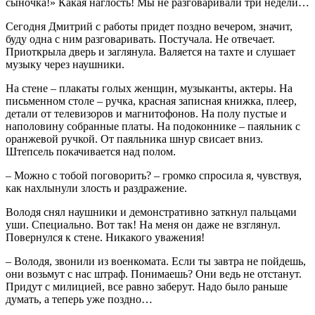
сыночка!» Какая наглость! Мы не разговаривали три недели…
Сегодня Дмитрий с работы придет поздно вечером, значит,
буду одна с ним разговаривать. Постучала. Не отвечает.
Приоткрыла дверь и заглянула. Валяется на тахте и слушает
музыку через наушники.
На стене – плакаты голых женщин, музыканты, актеры. На
письменном столе – ручка, красная записная книжка, плеер,
детали от телевизоров и магнитофонов. На полу пустые и
наполовину собранные платы. На подоконнике – паяльник с
оранжевой ручкой. От паяльника шнур свисает вниз.
Штепсель покачивается над полом.
– Можно с тобой поговорить? – громко спросила я, чувствуя,
как нахлынули злость и раздражение.
Володя снял наушники и демонстративно заткнул пальцами
уши. Специально. Вот так! На меня он даже не взглянул.
Повернулся к стене. Никакого уважения!
– Володя, звонили из военкомата. Если ты завтра не пойдешь,
они возьмут с нас штраф. Понимаешь? Они ведь не отстанут.
Придут с милицией, все равно заберут. Надо было раньше
думать, а теперь уже поздно…