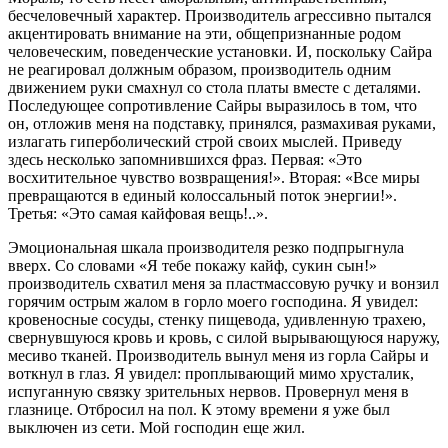
бесчеловечный характер. Производитель агрессивно пытался
акцентировать внимание на эти, общепризнанные родом
человеческим, поведенческие установки. И, поскольку Сайра
не реагировал должным образом, производитель одним
движением руки смахнул со стола платы вместе с деталями.
Последующее сопротивление Сайры выразилось в том, что
он, отложив меня на подставку, принялся, размахивая руками,
излагать гиперболический строй своих мыслей. Приведу
здесь несколько запомнившихся фраз. Первая: «Это
восхитительное чувство возвращения!». Вторая: «Все миры
превращаются в единый колоссальный поток энергии!».
Третья: «Это самая кайфовая вещь!..».
Эмоциональная шкала производителя резко подпрыгнула
вверх. Со словами «Я тебе покажу кайф, сукин сын!»
производитель схватил меня за пластмассовую ручку и вонзил
горячим острым жалом в горло моего господина. Я увидел:
кровеносные сосуды, стенку пищевода, удивленную трахею,
свернувшуюся кровь и кровь, с силой вырывающуюся наружу,
месиво тканей. Производитель вынул меня из горла Сайры и
воткнул в глаз. Я увидел: проплывающий мимо хрусталик,
испуганную связку зрительных нервов. Провернул меня в
глазнице. Отбросил на пол. К этому времени я уже был
выключен из сети. Мой господин еще жил.