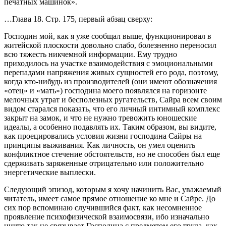
печатных машинок».
…Глава 18. Стр. 175, первый абзац сверху:
Господин мой, как я уже сообщал выше, функционировал в
житейской плоскости довольно слабо, болезненно переносил
всю тяжесть никчемной информации. Ему трудно
приходилось на участке взаимодействия с эмоциональными
перепадами напряжения живых сущностей его рода, поэтому,
когда кто-нибудь из производителей (они имеют обозначения
«отец» и «мать») господина моего появлялся на горизонте
мелочных утрат и бесполезных ругательств, Сайра всем своим
видом старался показать, что его личный интимный комплекс
закрыт на замок, и что не нужно тревожить юношеские
идеалы, а особенно подавлять их. Таким образом, вы видите,
как проецировались условия жизни господина Сайры на
принципы выживания. Как личность, он умел оценить
конфликтное стечение обстоятельств, но не способен был еще
сдерживать заряженные отрицательно или положительно
энергетические выплески.
Следующий эпизод, которым я хочу начинить Вас, уважаемый
читатель, имеет самое прямое отношение ко мне и Сайре. До
сих пор вспоминаю случившийся факт, как несомненное
проявление психофизической взаимосвязи, ибо изначально
ничто так не связывает Господина с предметом его труда, как