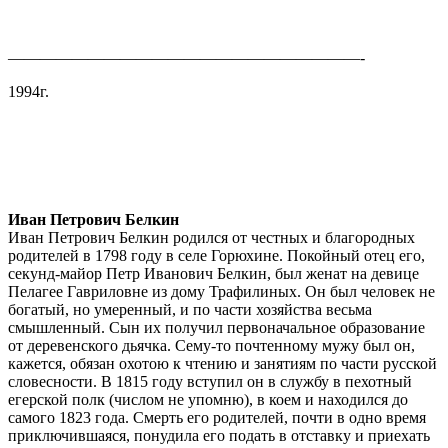
——————————————————————-
1994г.
Иван Петрович Белкин
Иван Петрович Белкин родился от честных и благородных
родителей в 1798 году в селе Горюхине. Покойный отец его,
секунд-майор Петр Иванович Белкин, был женат на девице
Пелагее Гавриловне из дому Трафилиных. Он был человек не
богатый, но умеренный, и по части хозяйства весьма
смышленный. Сын их получил первоначальное образование
от деревенского дьячка. Сему-то почтенному мужу был он,
кажется, обязан охотою к чтению и занятиям по части русской
словесности. В 1815 году вступил он в службу в пехотный
егерской полк (числом не упомню), в коем и находился до
самого 1823 года. Смерть его родителей, почти в одно время
приключившаяся, понудила его подать в отставку и приехать