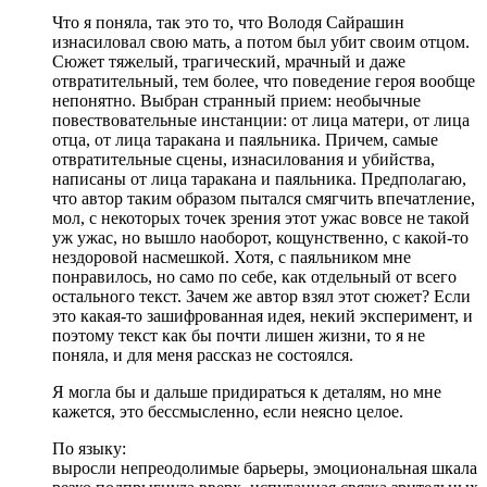
Что я поняла, так это то, что Володя Сайрашин
изнасиловал свою мать, а потом был убит своим отцом.
Сюжет тяжелый, трагический, мрачный и даже
отвратительный, тем более, что поведение героя вообще
непонятно. Выбран странный прием: необычные
повествовательные инстанции: от лица матери, от лица
отца, от лица таракана и паяльника. Причем, самые
отвратительные сцены, изнасилования и убийства,
написаны от лица таракана и паяльника. Предполагаю,
что автор таким образом пытался смягчить впечатление,
мол, с некоторых точек зрения этот ужас вовсе не такой
уж ужас, но вышло наоборот, кощунственно, с какой-то
нездоровой насмешкой. Хотя, с паяльником мне
понравилось, но само по себе, как отдельный от всего
остального текст. Зачем же автор взял этот сюжет? Если
это какая-то зашифрованная идея, некий эксперимент, и
поэтому текст как бы почти лишен жизни, то я не
поняла, и для меня рассказ не состоялся.
Я могла бы и дальше придираться к деталям, но мне
кажется, это бессмысленно, если неясно целое.
По языку:
выросли непреодолимые барьеры, эмоциональная шкала