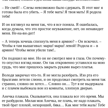
– Не смей! – Слезы невозможно было сдержать. В этот миг я
готова была его убить. – Я тебе мать! Я твоя мать! Я родила
тебя!
И он взглянул на меня так, что я все поняла. Я ошибалась,
когда думала, что это простое неуважение, нет, он ненавидит
меня. Не-на-ви-дит!
– А теперь хочешь спихнуть меня в армию? – Он вскочил. –
Чтобы я там вышагивал: марш! марш! левой! Родила и – в
армию! Чтобы меня убили там!..
Он подошел ко мне. Но он не смотрел мне в глаза. Он почему-
то опустил взгляд ниже. Он так откровенно уставился на мою
грудь, что мне пришлось закрыть руками вырез платья.
Володя закричал что-то. Я не могла разобрать. Изо рта его
брызгами летели слюни, и он продолжал смотреть на меня так
странно, словно он хотел… Словно он… Тут я не выдержала
и с плачем выбежала вон из комнаты, хлопнув дверью.
Анечка плакала. Оказывается, она плакала все это время. Мы
ее разбудили. Милая моя Анечка, не плачь, не надо плакать,
твой брат плохой, нехороший, бяка… Как мне тебя жаль! Тебе