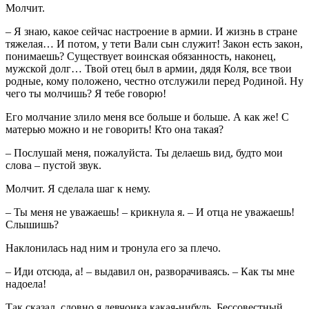
Молчит.
– Я знаю, какое сейчас настроение в армии. И жизнь в стране
тяжелая… И потом, у тети Вали сын служит! Закон есть закон,
понимаешь? Существует воинская обязанность, наконец,
мужской долг… Твой отец был в армии, дядя Коля, все твои
родные, кому положено, честно отслужили перед Родиной. Ну
чего ты молчишь? Я тебе говорю!
Его молчание злило меня все больше и больше. А как же! С
матерью можно и не говорить! Кто она такая?
– Послушай меня, пожалуйста. Ты делаешь вид, будто мои
слова – пустой звук.
Молчит. Я сделала шаг к нему.
– Ты меня не уважаешь! – крикнула я. – И отца не уважаешь!
Слышишь?
Наклонилась над ним и тронула его за плечо.
– Иди отсюда, а! – выдавил он, разворачиваясь. – Как ты мне
надоела!
Так сказал, словно я девчонка какая-нибудь. Бессовестный.