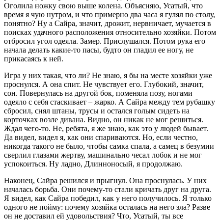
Оголила ножку свою выше колена. Объясняю, Усатый, что
время я чую нутром, и что примерно два часа я гулял по столу,
понятно? Ну а Сайра, значит, дрожит, нервничает, мучается в
поисках удачного расположения относительно хозяйки. Потом
отбросил угол одеяла. Замер. Прислушался. Потом рука его
начала делать какие-то пасы, будто он гладил ее ногу, не
прикасаясь к ней.
Игра у них такая, что ли? Не знаю, я бы на месте хозяйки уже
проснулся. А она спит. Не чувствует его. Глубокий, значит,
сон. Повернулась на другой бок, поменяла позу, ногами
одеяло с себя стаскивает – жарко. А Сайра между тем рубашку
сбросил, снял штаны, трусы и остался голым сидеть на
корточках возле дивана. Видно, он никак не мог решиться.
Ждал чего-то. Не, ребята, я же знаю, как это у людей бывает.
Да видел, видел я, как они спариваются. Но, если честно,
никогда такого не было, чтобы самка спала, а самец в безумии
сверлил глазами жертву, машинально чесал лобок и не мог
успокоиться. Ну ладно, Длинноносый, я продолжаю.
Наконец, Сайра решился и прыгнул. Она проснулась. У них
началась борьба. Они почему-то стали кричать друг на друга.
Я видел, как Сайра победил, как у него получилось. Я только
одного не пойму: почему хозяйка осталась на него зла? Разве
он не доставил ей удовольствия? Что, Усатый, ты все