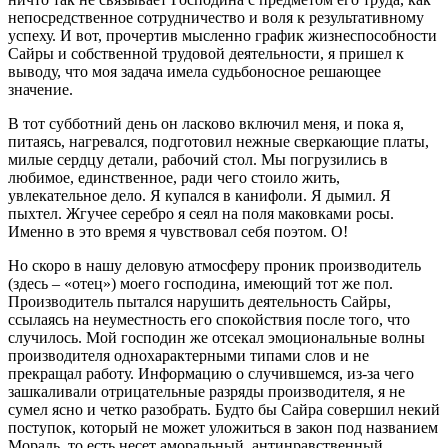
непосредственное сотрудничество и воля к результативному
успеху. И вот, прочертив мысленно график жизнеспособности
Сайры и собственной трудовой деятельности, я пришел к
выводу, что моя задача имела судьбоносное решающее
значение.
В тот субботний день он ласково включил меня, и пока я,
питаясь, нагревался, подготовил нежные сверкающие платы,
милые сердцу детали, рабочий стол. Мы погрузились в
любимое, единственное, ради чего стоило жить,
увлекательное дело. Я купался в канифоли. Я дымил. Я
пыхтел. Жгучее серебро я сеял на поля маковками росы.
Именно в это время я чувствовал себя поэтом. О!
Но скоро в нашу деловую атмосферу проник производитель
(здесь – «отец») моего господина, имеющий тот же пол.
Производитель пытался нарушить деятельность Сайры,
ссылаясь на неуместность его спокойствия после того, что
случилось. Мой господин же отсекал эмоциональные волны
производителя однохарактерными типами слов и не
прекращал работу. Информацию о случившемся, из-за чего
зашкаливали отрицательные разряды производителя, я не
сумел ясно и четко разобрать. Будто бы Сайра совершил некий
поступок, который не может уложиться в закон под названием
Мораль, то есть несет аморальный, антинравственный,