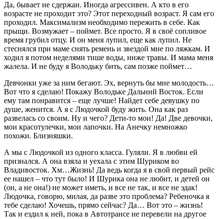
Да, бывает не сдержан. Иногда агрессивен. А кто в его
возрасте не проходит это? Этот переходный возраст. Я сам его
проходил. Максимализм необходимо пережить в себе. Как
прыщи. Возмужает – поймет. Все просто. Я в своё сопливое
время грубил отцу. И он меня лупил, еще как лупил. Не
стеснялся при маме снять ремень и звездой мне по ляжкам. И
ходил я потом неделями тише воды, ниже травы. И мама меня
жалела. И не буду я Володьку бить, сам позже поймет…
Девчонки уже за ним бегают. Эх, вернуть бы мне молодость…
Вот что я сделаю! Покажу Володьке Дальний Восток. Если
ему там понравится – еще лучше! Найдет себе девушку по
душе, женится. А я с Людочкой буду жить. Она как раз
развелась со своим. Ну и чего? Дети-то мои! Да! Две девочки,
мои красотулечки, мои лапочки. На Анечку немножко
похожи. Близняшки.
А мы с Людочкой из одного класса. Гуляли. Я в любви ей
признался. А она взяла и уехала с этим Шуриком во
Владивосток. Хм…Жизнь! Да ведь когда я в свой первый рейс
ее нашел – что тут было! И Шурика она не любит, и детей он
(он, а не она!) не может иметь, и все не так, и все не эдак!
Людочка, говорю, милая, да разве это проблема? Ребеночка я
тебе сделаю! Хочешь, прямо сейчас? Да… Вот это – жизнь!
Так и ездил к ней, пока в Автотрансе не перевели на другое