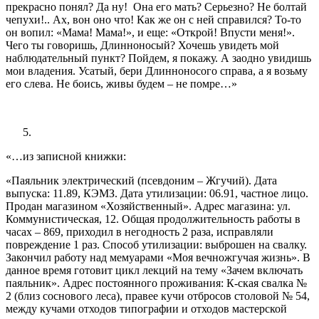
прекрасно понял? Да ну! Она его мать? Серьезно? Не болтай
чепухи!.. Ах, вон оно что! Как же он с ней справился? То-то
он вопил: «Мама! Мама!», и еще: «Открой! Впусти меня!».
Чего ты говоришь, Длинноносый? Хочешь увидеть мой
наблюдательный пункт? Пойдем, я покажу. А заодно увидишь
мои владения. Усатый, бери Длинноносого справа, а я возьму
его слева. Не боись, живы будем – не помре…»
«…из записной книжки:
«Паяльник электрический (псевдоним – Жгучий). Дата
выпуска: 11.89, КЭМЗ. Дата утилизации: 06.91, частное лицо.
Продан магазином «Хозяйственный». Адрес магазина: ул.
Коммунистическая, 12. Общая продолжительность работы в
часах – 869, приходил в негодность 2 раза, исправляли
повреждение 1 раз. Способ утилизации: выброшен на свалку.
Закончил работу над мемуарами «Моя вечножгучая жизнь». В
данное время готовит цикл лекций на тему «Зачем включать
паяльник». Адрес постоянного проживания: К-ская свалка №
2 (близ соснового леса), правее кучи отбросов столовой № 54,
между кучами отходов типографии и отходов мастерской