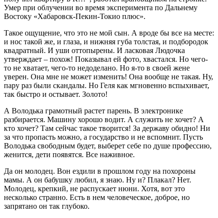
Умер при облучении во время эксперимента по Дальнему
Востоку «Хабаровск-Пекин-Токио плюс».
Такое ощущение, что это не мой сын. А вроде бы все на месте:
и нос такой же, и глаза, и нижняя губа толстая, и подбородок
квадратный. И уши оттопырены. И ласковая Людочка
утверждает – похож! Показывал ей фото, хвастался. Но чего-
то не хватает, чего-то недоделано. Но я-то в своей жене
уверен. Она мне не может изменить! Она вообще не такая. Ну,
пару раз были скандалы. Но Геля как мгновенно вспыхивает,
так быстро и остывает. Золото!
А Володька грамотный растет парень. В электронике
разбирается. Машину хорошо водит. А служить не хочет? А
кто хочет? Там сейчас такое творится! За державу обидно! Ни
за что пропасть можно, а государство и не вспомнит. Пусть
Володька свободным будет, выберет себе по душе профессию,
женится, дети появятся. Все наживное.
Да он молодец. Вон ездили в прошлом году на похороны
мамы. А он бабушку любил, я знаю. Ну и? Плакал? Нет.
Молодец, крепкий, не распускает нюни. Хотя, вот это
несколько странно. Есть в нем человеческое, доброе, но
запрятано он так глубоко.