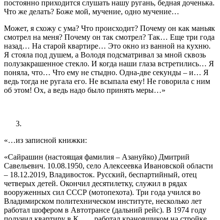
постоянно приходится слушать нашу ругань, бедная доченька.
Что же делать? Боже мой, мучение, одно мучение…
Может, я схожу с ума? Что происходит? Почему он как маньяк
смотрел на меня? Почему он так смотрел? Так… Еще три года
назад… На старой квартире… Это окно из ванной на кухню.
Я стояла под душем, а Володя подсматривал за мной сквозь
полузакрашенное стекло. И когда наши глаза встретились… Я
поняла, что… Что ему не стыдно. Одна-две секунды – и… Я
ведь тогда не ругала его. Не всыпала ему! Не говорила с ним
об этом! Ох, а ведь надо было принять меры…»
«…из записной книжки:
«Сайрашин (настоящая фамилия – Азануйко) Дмитрий
Савельевич. 10.08.1950, село Алексеевка Ивановской области
– 18.12.2019, Владивосток. Русский, беспартийный, отец
четверых детей. Окончил десятилетку, служил в рядах
вооруженных сил СССР (мотопехота). Три года учился во
Владимирском политехническом институте, несколько лет
работал шофером в Автотрансе (дальний рейс). В 1974 году
получил квартиру в К… , работал крановщиком на стройке.