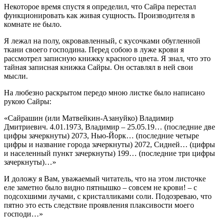
Некоторое время спустя я определил, что Сайра перестал
функционировать как живая сущность. Производителя в
комнате не было.
Я лежал на полу, окровавленный, с кусочками обугленной
ткани своего господина. Перед собою в луже крови я
рассмотрел записную книжку красного цвета. Я знал, что это
тайная записная книжка Сайры. Он оставлял в ней свои
мысли.
На любезно раскрытом передо мною листке было написано
рукою Сайры:
«Сайрашин (или Матвейкин-Азануйко) Владимир
Дмитриевич. 4.01.1973, Владимир – 25.05.19… (последние две
цифры зачеркнуты) 2073, Нью-Йорк… (последние четыре
цифры и название города зачеркнуты) 2072, Сидней… (цифры
и населенный пункт зачеркнуты) 199… (последние три цифры
зачеркнуты)…»
И доложу я Вам, уважаемый читатель, что на этом листочке
еле заметно было видно пятнышко – совсем не крови! – с
подсохшими лучами, с кристалликами соли. Подозреваю, что
пятно это есть следствие проявления плаксивости моего
господи…»