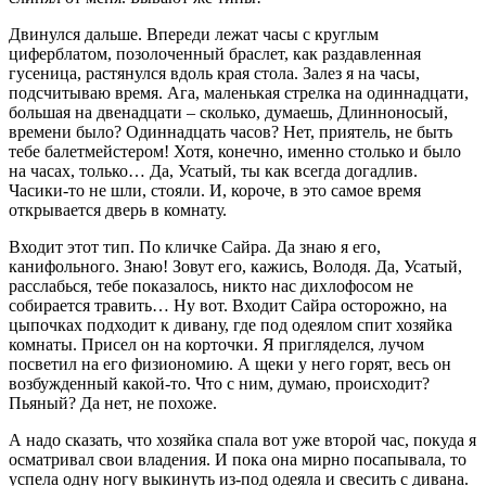
Двинулся дальше. Впереди лежат часы с круглым
циферблатом, позолоченный браслет, как раздавленная
гусеница, растянулся вдоль края стола. Залез я на часы,
подсчитываю время. Ага, маленькая стрелка на одиннадцати,
большая на двенадцати – сколько, думаешь, Длинноносый,
времени было? Одиннадцать часов? Нет, приятель, не быть
тебе балетмейстером! Хотя, конечно, именно столько и было
на часах, только… Да, Усатый, ты как всегда догадлив.
Часики-то не шли, стояли. И, короче, в это самое время
открывается дверь в комнату.
Входит этот тип. По кличке Сайра. Да знаю я его,
канифольного. Знаю! Зовут его, кажись, Володя. Да, Усатый,
расслабься, тебе показалось, никто нас дихлофосом не
собирается травить… Ну вот. Входит Сайра осторожно, на
цыпочках подходит к дивану, где под одеялом спит хозяйка
комнаты. Присел он на корточки. Я пригляделся, лучом
посветил на его физиономию. А щеки у него горят, весь он
возбужденный какой-то. Что с ним, думаю, происходит?
Пьяный? Да нет, не похоже.
А надо сказать, что хозяйка спала вот уже второй час, покуда я
осматривал свои владения. И пока она мирно посапывала, то
успела одну ногу выкинуть из-под одеяла и свесить с дивана.