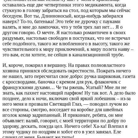
оставались еще две четвертинки этого медикамента, когда
стукнуло в голову забраться на стол, под которым мы сейчас
беседуем. Вот ты, Длинноносый, когда-нибудь забирался
наверх? То-то, батенька! Это тебе не дурочку с пауками
валять, и мне до лампочки, что у тебя трех лап нет… Я о
другом говорю. О мечте. Я настолько романтичен в своих
раздумьях, настолько свободен в поступках, что не встречал
себе подобного, такого же влюбленного в высоту, такого же
чувствительного к миру приключений, к миру полета наяву –
это вам, если хотите, не сейшн в канализационной трубе.
И, короче, покорил я вершину. На правах полновластного
хозяина принялся обследовать окрестности. Пожрать ничего
не нашел, зато пересчитал свое добро: ручка шариковая, газета
с кроссвордами, баночка с кремом для рук, флакончик с
французскими духами… Че ты ржешь, Усатый? Мне ли не
знать, как пахнет настоящий парфюм! Ну так вот. А дело было
позднее, дело к ночи, включаю свой яркий лобешник – из-за
него меня и прозвали Светящий Глаз, — поводил лучом во
все стороны, смотрю, восседает на коробке для швейных
иголок комар задрипанный. И прикиньте, ребята, он мне
объявляет: валяй, говорит, с моей территории по добру по
здорову, дескать, покуда цел. Ничего себе! Ха-ха! Влепил я
этому чудику по ноздрям и хобот его в узел завязал. Еле
слинял от меня. Бывают же типы!