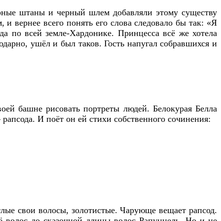
черные штаны и черный шлем добавляли этому существу
 и вернее всего понять его слова следовало бы так: «Я
а по всей земле-Хардонике. Принцесса всё же хотела
одарно, ушёл и был таков. Гость напугал собравшихся и
воей башне рисовать портреты людей. Белокурая Белла
 рапсода. И поёт он ей стихи собственного сочинения:
етлые свои волосы, золотистые. Чарующе вещает рапсод.
её волос до сказочной длины волос Рапунцель. Но и не