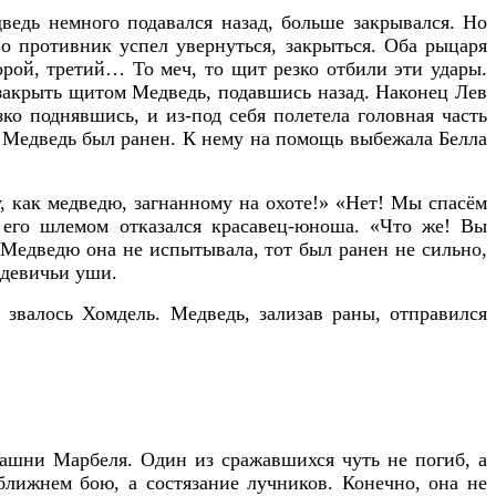
ведь немного подавался назад, больше закрывался. Но
но противник успел увернуться, закрыться. Оба рыцаря
орой, третий… То меч, то щит резко отбили эти удары.
л закрыть щитом Медведь, подавшись назад. Наконец Лев
зко поднявшись, и из-под себя полетела головная часть
у. Медведь был ранен. К нему на помощь выбежала Белла
, как медведю, загнанному на охоте!» «Нет! Мы спасём
д его шлемом отказался красавец-юноша. «Что же! Вы
Медведю она не испытывала, тот был ранен не сильно,
 девичьи уши.
 звалось Хомдель. Медведь, зализав раны, отправился
Башни Марбеля. Один из сражавшихся чуть не погиб, а
ближнем бою, а состязание лучников. Конечно, она не