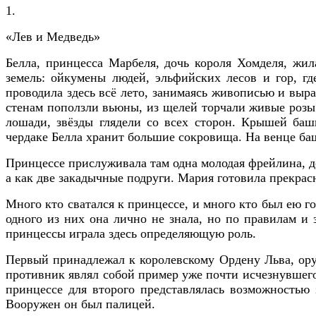
1.
«Лев и Медведь»
Белла, принцесса Марбеля, дочь короля Хомделя, жил
земель: ойкумены людей, эльфийских лесов и гор, г
проводила здесь всё лето, занимаясь живописью и выра
стенам поползли вьюны, из щелей торчали живые розы.
лошади, звёзды глядели со всех сторон. Крышей ба
чердаке Белла хранит большие сокровища. На венце баш
Принцессе прислуживала там одна молодая фрейлина, до
а как две закадычные подруги. Мария готовила прекрас
Много кто сватался к принцессе, и много кто был ею г
одного из них она лично не знала, но по правилам и 
принцессы играла здесь определяющую роль.
Первый принадлежал к королевскому Ордену Льва, ору
противник являл собой пример уже почти исчезнувшего
принцессе для второго представлялась возможностью 
Вооружен он был палицей.