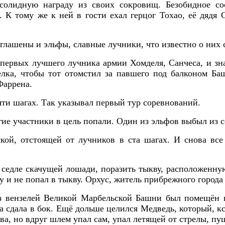
солидную награду из своих сокровищ. Безобидное с
. К тому же к ней в гости ехал герцог Тохао, её дяд
глашены и эльфы, славные лучники, что известно о них 
о-первых лучшего лучника армии Хомделя, Санчеса, и зн
лка, чтобы тот отомстил за павшего под балконом Ба
Фаррена.
яти шагах. Так указывал первый тур соревнований.
ие участники в цель попали. Один из эльфов выбыл из 
кой, отстоящей от лучников в ста шагах. И снова все 
 седле скачущей лошади, поразить тыкву, расположенн
у и не попал в тыкву. Орхус, житель прибрежного города 
з вензелей Великой Марбельской Башни был помещён ш
а сдала в бок. Ещё дольше целился Медведь, который, к
нова, но вдруг шлем упал сам, упал летящей от стрелы, 