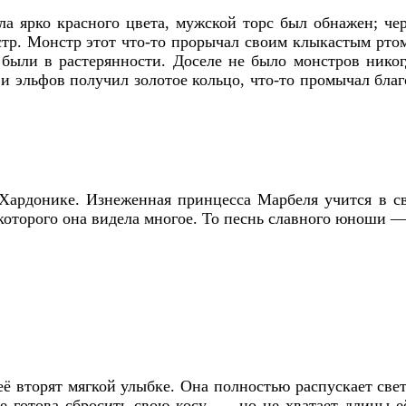
ла ярко красного цвета, мужской торс был обнажен; 
тр. Монстр этот что-то прорычал своим клыкастым ртом,
ыли в растерянности. Доселе не было монстров никогд
и эльфов получил золотое кольцо, что-то промычал благ
 Хардонике. Изнеженная принцесса Марбеля учится в с
 которого она видела многое. То песнь славного юноши —
её вторят мягкой улыбке. Она полностью распускает св
е готова сбросить свою косу, — но не хватает длины 