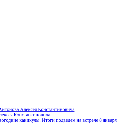
Антонова Алексея Константиновича
лексея Константиновича
вогодние каникулы. Итоги подведем на встрече 8 января