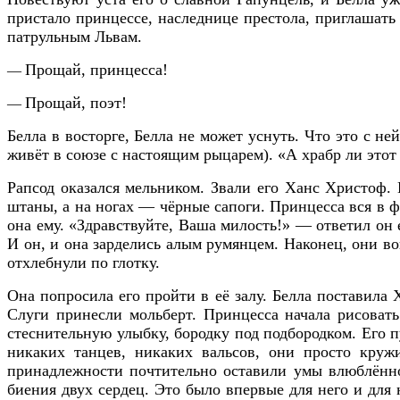
пристало принцессе, наследнице престола, приглашать 
патрульным Львам.
Прощай, принцесса!
—
Прощай, поэт!
—
Белла в восторге, Белла не может уснуть. Что это с н
живёт в союзе с настоящим рыцарем). «А храбр ли этот 
Рапсод оказался мельником. Звали его Ханс Христоф.
штаны, а на ногах — чёрные сапоги. Принцесса вся в ф
она ему. «Здравствуйте, Ваша милость!» — ответил он 
И он, и она зарделись алым румянцем. Наконец, они во
отхлебнули по глотку.
Она попросила его пройти в её залу. Белла поставила Х
Слуги принесли мольберт. Принцесса начала рисовать
стеснительную улыбку, бородку под подбородком. Его пу
никаких танцев, никаких вальсов, они просто круж
принадлежности почтительно оставили умы влюблённо
биения двух сердец. Это было впервые для него и для 