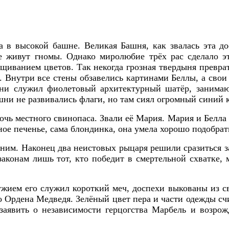
а в высокой башне. Великая Башня, как звалась эта до
де живут гномы. Однако миролюбие трёх рас сделало э
щиванием цветов. Так некогда грозная твердыня превра
 Внутри все стены обзавелись картинами Беллы, а сво
шни служил фиолетовый архитектурный шатёр, занимаю
ни не развивались флаги, но там сиял огромный синий к
чь местного свинопаса. Звали её Мария. Мария и Белла 
ное печенье, сама блондинка, она умела хорошо подобра
оним. Наконец два неистовых рыцаря решили сразиться з
законам лишь тот, кто победит в смертельной схватке,
жием его служил короткий меч, доспехи выкованы из св
 Ордена Медведя. Зелёный цвет пера и части одежды счи
заявить о независимости герцогства Марбель и возро