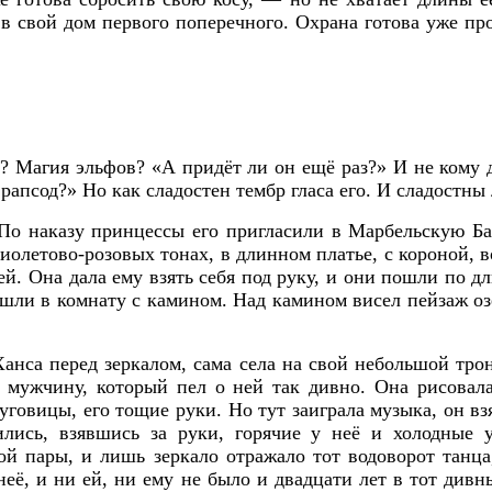
в свой дом первого поперечного. Охрана готова уже пр
ей? Магия эльфов? «А придёт ли он ещё раз?» И не кому 
рапсод?» Но как сладостен тембр гласа его. И сладостны
 По наказу принцессы его пригласили в Марбельскую 
иолетово-розовых тонах, в длинном платье, с короной, 
ей. Она дала ему взять себя под руку, и они пошли по
шли в комнату с камином. Над камином висел пейзаж оз
анса перед зеркалом, сама села на свой небольшой трон
 мужчину, который пел о ней так дивно. Она рисовала
говицы, его тощие руки. Но тут заиграла музыка, он вз
ились, взявшись за руки, горячие у неё и холодные 
й пары, и лишь зеркало отражало тот водоворот танца
неё, и ни ей, ни ему не было и двадцати лет в тот дивн