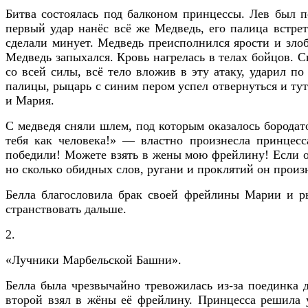
Битва состоялась под балконом принцессы. Лев был п
первый удар нанёс всё же Медведь, его палица встрет
сделали минует. Медведь преисполнился ярости и злоб
Медведь запыхался. Кровь нагрелась в телах бойцов. С
со всей силы, всё тело вложив в эту атаку, ударил по
палицы, рыцарь с синим пером успел отвернуться и тут
и Мария.
С медведя сняли шлем, под которым оказалось бородат
тебя как человека!» — властно произнесла принцесс
победили! Можете взять в жены мою фрейлину! Если о
но сколько обидных слов, ругани и проклятий он произ
Белла благословила брак своей фрейлины Марии и рыц
странствовать дальше.
2.
«Лучники Марбельской Башни».
Белла была чрезвычайно тревожилась из-за поединка 
второй взял в жёны её фрейлину. Принцесса решила у