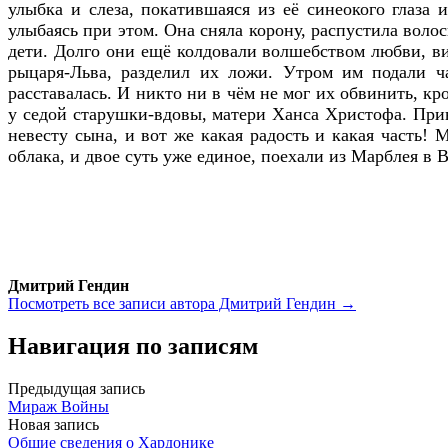
улыбка и слеза, покатившаяся из её синеокого глаза 
улыбаясь при этом. Она сняла корону, распустила волос
дети. Долго они ещё колдовали волшебством любви, вита
рыцаря-Льва, разделил их ложи. Утром им подали ч
расставалась. И никто ни в чём не мог их обвинить, кр
у седой старушки-вдовы, матери Ханса Христофа. Прин
невесту сына, и вот же какая радость и какая часть!
облака, и двое суть уже единое, поехали из Марблея в
Дмитрий Гендин
Посмотреть все записи автора Дмитрий Гендин →
Навигация по записям
Предыдущая запись
Мираж Войны
Новая запись
Общие сведения о Хардонике