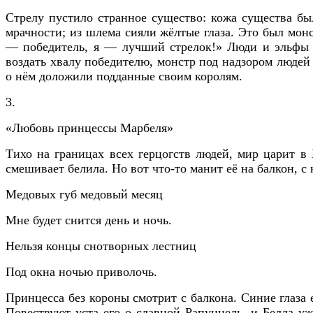
Стрелу пустило странное существо: кожа существа бы
мрачности; из шлема сияли жёлтые глаза. Это был монс
— победитель, я — лучший стрелок!» Люди и эльфы б
воздать хвалу победителю, монстр под надзором людей 
о нём доложили подданные своим королям.
3.
«Любовь принцессы Марбеля»
Тихо на границах всех герцогств людей, мир царит в
смешивает белила. Но вот что-то манит её на балкон, с
Медовых губ медовый месяц
Мне будет снится день и ночь.
Нельзя концы снотворных лестниц
Под окна ночью приволочь.
Принцесса без короны смотрит с балкона. Синие глаза 
Повествуют уста его о славной Рапунцель, и Белла уж