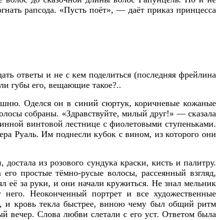
огнать рапсода. «Пусть поёт», — даёт приказ принцесса
дать ответы и не с кем поделиться (последняя фрейлина
 ли губы его, вещающие такое?..
Башню. Оделся он в синий сюртук, коричневые кожаные
волосы собраны. «Здравствуйте, милый друг!» — сказала
 длинной винтовой лестнице с фиолетовыми ступеньками.
ера Руаль. Им поднесли кубок с вином, из которого они
, достала из розового сундука краски, кисть и палитру.
 его простые тёмно-русые волосы, рассеянный взгляд,
ял её за руки, и они начали кружиться. Не знал мельник
у него. Неоконченный портрет и все художественные
, и кровь текла быстрее, виною чему был общий ритм
ый вечер. Слова любви слетали с его уст. Ответом была