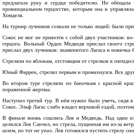
предлагала руку и сердце победителю. Но обещала 
провинциальном герцогстве, которым она и управляла
Хомделя.
На турнир лучников созвали не только людей: были при
Сокос не мог не привезти с собой двух участников: в
герцога. Вольный Орден Медведя прислал своего стре
прислал двух лучников: знаменитого Лагаса и новичка 
Стреляли по яблокам, отстоящим от стрелков в пятидес
Юный Фаррен, стрелял первым и промахнулся. Все друг
Во втором туре стреляли по баночкам с красной крас
пораженной жертвы.
Наступил третий тур. В нём нужно было уметь, сидя в
Сокос. Эльф Лагас слабо владел верховой ездой, поэтом
В финале вновь сошлись Лев и Медведь. Над один и
целился Лев Санчел, но стрела, пущенная им из-за ветр
шлем, но тот не упал. Лев готовился пустить стрелу с