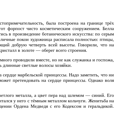
стопримечательность, была построена на границе трёх
тот форпост чисто косметическим сооружением. Белла
тись в произведение ботанического искусства: по серым
и личные покои художница расписала полностью: птицы,
щий добрую четверть всей высоты. Говорили, что на
ристалл в золоте — оберег всего строения.
много проводили вместе, но не как служанка и госпожа,
ть длинные светлые волосы хозяйки.
а сердце марбельской принцессы. Надо заметить, что ни
 может претендовать на сердце принцессы. Однако воля
етлого металла, а цвет пера над шлемом — синий. Его
тался у него с тёмным металлом кольчуги. Женитьба на
ждении Ордена Медведя с его Кодексом и геральдикой.