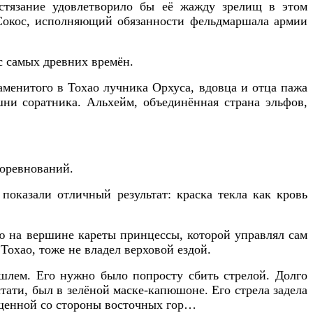
остязание удовлетворило бы её жажду зрелищ в этом
я Сокос, исполняющий обязанности фельдмаршала армии
с самых древних времён.
аменитого в Тохао лучника Орхуса, вдовца и отца пажа
шни соратника. Альхейм, объединённая страна эльфов,
соревнований.
показали отличный результат: краска текла как кровь
ую на вершине кареты принцессы, которой управлял сам
Тохао, тоже не владел верховой ездой.
лем. Его нужно было попросту сбить стрелой. Долго
стати, был в зелёной маске-капюшоне. Его стрела задела
пущенной со стороны восточных гор…