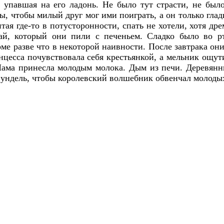
и упавшая на его ладонь. Не было тут страсти, не был
ы, чтобы милый друг мог ими поиграть, а он только гла
я где-то в потусторонности, спать не хотели, хотя дрема
ай, который они пили с печеньем. Сладко было во рт
оме разве что в некоторой наивности. После завтрака он
цесса почувствовала себя крестьянкой, а мельник ощути
 Мама принесла молодым молока. Дым из печи. Деревянн
 Вундель, чтобы королевский волшебник обвенчал молоды