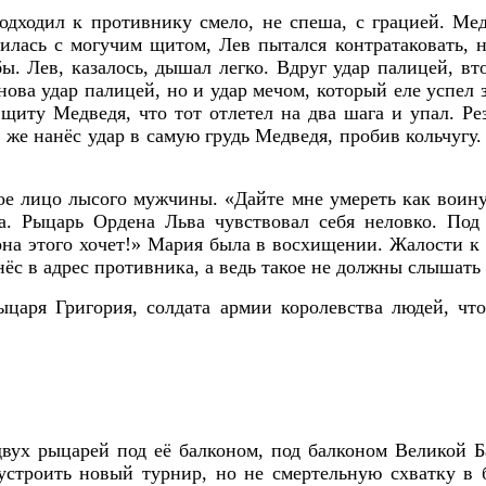
одходил к противнику смело, не спеша, с грацией. Мед
илась с могучим щитом, Лев пытался контратаковать, 
ы. Лев, казалось, дышал легко. Вдруг удар палицей, вт
нова удар палицей, но и удар мечом, который еле успе
 щиту Медведя, что тот отлетел на два шага и упал. Ре
 же нанёс удар в самую грудь Медведя, пробив кольчуг
ое лицо лысого мужчины. «Дайте мне умереть как воину
а. Рыцарь Ордена Льва чувствовал себя неловко. По
на этого хочет!» Мария была в восхищении. Жалости к 
нёс в адрес противника, а ведь такое не должны слышать
аря Григория, солдата армии королевства людей, что
двух рыцарей под её балконом, под балконом Великой 
строить новый турнир, но не смертельную схватку в 