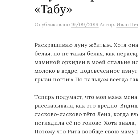
о
«Табу»
м
у
Опубликовано
19/09/2019
Автор:
Иван Пе
Раскрашиваю луну жёлтым. Хотя она
белая, но не такая белая, как нераск
маминой орхидеи в моей спальне ил
молоко в ведре, подсвеченное изнут
грызи ногти!» По пальцам всегда так
Теперь подумает, что моя мама мена 
рассказывала, как это вредно. Видиш
ласково-ласково тётя Лена, когда вч
погладила её по голове. Хотя знала, 
Потому что Рита вообще свою маму н