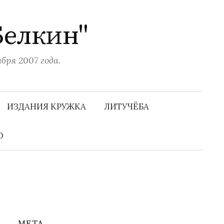
Белкин"
ря 2007 года.
Н
а
ИЗДАНИЯ КРУЖКА
ЛИТУЧЁБА
й
т
и
О
:
МЕТА