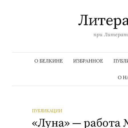
П
е
Литера
р
е
при Литерату
й
т
и
к
О БЕЛКИНЕ
ИЗБРАННОЕ
ПУБЛ
с
о
О Н
д
е
р
ж
ПУБЛИКАЦИИ
и
«Луна» — работа 
м