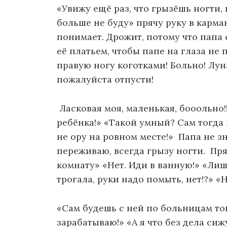
«Увижу ещё раз, что грызёшь ногти,
больше не буду» прячу руку в карман
понимает. Дрожит, потому что папа 
её платьем, чтобы папе на глаза не 
правую ногу коготками! Больно! Лун
пожалуйста отпусти!
Ласковая моя, маленькая, бооольно!!
ребёнка!» «Такой умный? Сам тогда
не ору на ровном месте!» Папа не зн
переживаю, всегда грызу ногти. Пря
комнату» «Нет. Иди в ванную!» «Лишь
трогала, руки надо помыть, нет!?» 
«Сам будешь с ней по больницам тог
зарабатываю!» «А я что без дела сиж