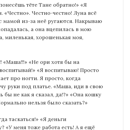
 понесёшь тёте Тане обратно!» «Я
. «Честно». Честно-честно! Луна всё
с мамой из-за неё ругаются. Накрываю
попадалась, а она вцепилась в мою
а, миленькая, хорошенькая моя,
! «Маша!!!» «Не ори хотя бы на
 воспитывай!» «Я воспитываю! Просто
ает про ногти. Я просто, когда
чу руки под платье. «Маша, иди в свою
 бы не как я сказал, да!?» «Она кошку
«Нормально нельзя было сказать?»
да таскаться!» «Я деньги
у? «У меня тоже работа есть! А я ещё