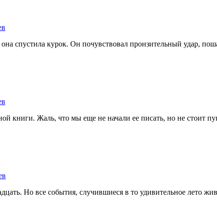
ев
на спустила курок. Он почувствовал пронзительный удар, пошатн
ев
ной книги. Жаль, что мы еще не начали ее писать, но не стоит пуг
ев
ать. Но все события, случившиеся в то удивительное лето живы