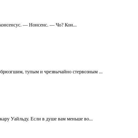
 консенсус. — Нонсенс. — Чо? Кон...
обрюзгшим, тупым и чрезвычайно стервозным ...
кару Уайльду. Если в душе вам меньше во...