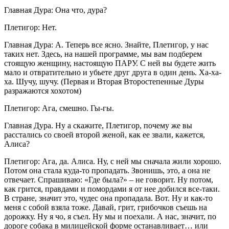
Главная Дура: Она что, дура?
Плетигор: Нет.
Главная Дура: А. Теперь все ясно. Знайте, Плетигор, у нас
таких нет. Здесь, на нашей программе, мы вам подберем
стоящую женщину, настоящую ПАРУ. С ней вы будете жить
мало и отвратительно и убьете друг друга в один день. Ха-ха-
ха. Шучу, шучу. (Первая и Вторая Второстепенные Дуры
разражаются хохотом)
Плетигор: Ага, смешно. Гы-гы.
Главная Дура. Ну а скажите, Плетигор, почему же вы
расстались со своей второй женой, как ее звали, кажется,
Алиса?
Плетигор: Ага, да. Алиса. Ну, с ней мы сначала жили хорошо.
Потом она стала куда-то пропадать. Звонишь, это, а она не
отвечает. Спрашиваю: «Где была?» – не говорит. Ну потом,
как грится, правдами и помордами я от нее добился все-таки.
В стране, значит это, чудес она пропадала. Вот. Ну и как-то
меня с собой взяла тоже. Давай, грит, грибочков съешь на
дорожку. Ну я чо, я съел. Ну мы и поехали. А нас, значит, по
дороге собака в милицейской форме останавливает… или