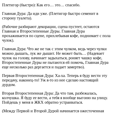
Плетигор (быстро): Как его… это… спасибо.
Главная Дура: Да иди уже. (Плетигор быстро семенит в
сторону туалета).
(Рабочие разбирают декорации, сцена пустеет, остаются
Главная и Второстепенные Дуры. Главная Дура
прохаживается по сцене, прихлебывая кофе, поднимает с пола
чулок).
Главная Дура: Что же не так с этим чулком, ведь через чулки
можно дышать, лук же дышит. Не может быть… (Надевает
чулок на голову, начинает задыхаться, роняет чашку кофе,
Второстепенные Дуры не пытаются ей помочь, Главная Дура
еще несколько раз дергается и падает замертво).
Первая Второстепенная Дура: Ха-ха. Теперь я буду вести эту
передачу, наконец-то! Уж я-то из нее сделаю настоящий
дурдом.
Вторая Второстепенная Дура: Да что там, разбежалась,
колчушка. Я буду ее вести, а тебя я вообще выгоню на улицу.
Пойдешь у меня в ЖКХ обратно устраиваться.
(Между Первой и Второй Дурой начинается ожесточенная