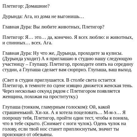
Плетигор: Домашние?
Дурында: Ага, из дома не выгонишь…
Главная Дура: Вы любите животных, Плетигор?
Плетигор: Я… это… да, конечно. Я всех люблю: и животных,
и спинных… всех. Ага.
Главная Дура: Ну что же, Дурында, проходите за кулисы.
(Дурында уходит) А я приглашаю в студию нашу следующую
участницу – Глупашу. Плетигор, проходите опять на середину
студии, а Глупаша сделает вам сюрприз. Глупаша, ваш выход.
(Свет в студии приглушается. В столбе света остается
Плетигор, в темноте по сцене изящно движется женская тень.
Через несколько секунд рядом с Плетигором появляется
женщина, похожая на проститутку.)
Глупаша (тонким, гламурным голоском): Ой, какой
страшненький. Хи-хи. А я хотела поцеловать… М-м-э… Я
попрошу тебя, Плетигор, пройти один тест, чтобы я поняла,
что в тебе скрыто. (Снимает с ноги чулок). Одень чулок на
голову, если твой нос станет приплюснутым, значит ты
произошел от обезьяны.