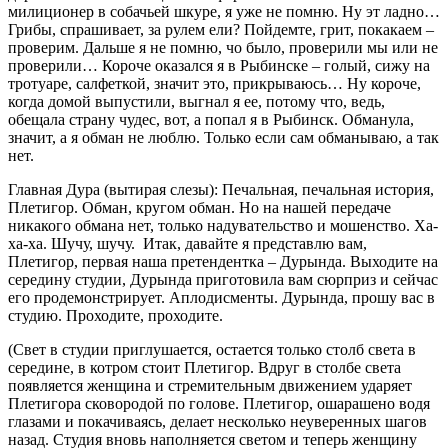
милиционер в собачьей шкуре, я уже не помню. Ну эт ладно…
Грибы, спрашивает, за рулем ели? Пойдемте, грит, покакаем –
проверим. Дальше я не помню, чо было, проверили мы или не
проверили… Короче оказался я в Рыбинске – голый, сижу на
тротуаре, салфеткой, значит это, прикрываюсь… Ну короче,
когда домой выпустили, выгнал я ее, потому что, ведь,
обещала страну чудес, вот, а попал я в Рыбинск. Обманула,
значит, а я обман не люблю. Только если сам обманываю, а так
нет.
Главная Дура (вытирая слезы): Печальная, печальная история,
Плетигор. Обман, кругом обман. Но на нашей передаче
никакого обмана нет, только надувательство и мошенство. Ха-
ха-ха. Шучу, шучу. Итак, давайте я представлю вам,
Плетигор, первая наша претендентка – Дурында. Выходите на
середину студии, Дурында приготовила вам сюрприз и сейчас
его продемонстрирует. Аплодисменты. Дурында, прошу вас в
студию. Проходите, проходите.
(Свет в студии приглушается, остается только столб света в
середине, в котром стоит Плетигор. Вдруг в столбе света
появляется женщина и стремительным движением ударяет
Плетигора сковородой по голове. Плетигор, ошарашено водя
глазами и покачиваясь, делает несколько неуверенных шагов
назад. Студия вновь наполняется светом и теперь женщину