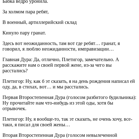
Бабка ведро уронила.
За холмом пара ребят,
В военный, артиллерийский склад
Кинуло пару гранат.
Здесь вот неожиданность, там вот где ребят… гранат, я
говорил, я люблю неожиданности, имправизации…
Главная Дура: Да, отлично, Плетигор, замечательно. А
расскажите нам о своей первой жене, из-за чего вы
расстались?
Плетигор: Ну, как б эт сказать, я на день рождения написал ей
оду, да, в стихах, вот… и мы расстались.
Первая Второстепенная Дура (голосом разбитого будильника):
Ну прочитайте нам что-нибудь из этой оды, хотя бы
отрывочек.
Плетигор: Ну, я вообще-то, так эт сказать, не очень хочу, все-
таки, я писал для своей жены…
Вторая Второстепенная Дура (голосом невылеченной