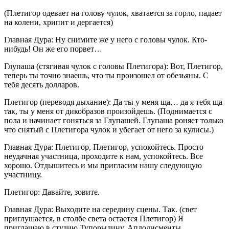
(Плетигор одевает на голову чулок, хватается за горло, падает
на колени, хрипит и дергается)
Главная Дура: Ну снимите же у него с головы чулок. Кто-
нибудь! Он же его порвет…
Глупаша (стягивая чулок с головы Плетигора): Вот, Плетигор,
теперь ты точно знаешь, что ты произошел от обезьяны. С
тебя десять долларов.
Плетигор (переводя дыхание): Да ты у меня ща… да я тебя ща
так, ты у меня от дикобразов произойдешь. (Поднимается с
пола и начинает гоняться за Глупашей. Глупаша роняет только
что снятый с Плетигора чулок и убегает от него за кулисы.)
Главная Дура: Плетигор, Плетигор, успокойтесь. Просто
неудачная участница, проходите к нам, успокойтесь. Все
хорошо. Отдышитесь и мы пригласим нашу следующую
участницу.
Плетигор: Давайте, зовите.
Главная Дура: Выходите на середину сцены. Так. (свет
приглушается, в столбе света остается Плетигор) Я
приглашаю в студию Тупорылину. Аплодисменты.