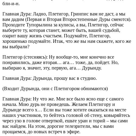
бли-и-н.
Главная Дура: Ладно, Плетигор, Гринпис вам не даст, а мы
вам дадим (Первая и Вторая Второстепенные Дуры смеются).
Проходите Тупорылина за кулисы, а вы, Плетигор, сейчас
выберете ту, которая станет, может быть, вашей судьбой,
озарит вашу жизнь счастьем. Подумайте, Плетигор,
хорошенько подумайте. Итак, что же вы нам скажете, кого же
вы выбрали?
Плетигор (стесняясь): Ну вообще-то, мне конечно все
понравились, даже вторая… ага… тоже, да, пойдет. Но,
выбираю я, значит, эту, первую, ага… Дурынду.
Главная Дура: Дурында, прошу вас в студию.
(Входит Дурында, они с Плетигором обнимаются)
Главная Дура: Ну что же. Мне все было ясно еще с самого
начала. Мою дурь не проведешь. Желаем Плетигору и
Дурынде всего х… Если вы тоже хотите оказаться на месте
наших участников, то бейтесь головой об стену, ковыряйтесь
через ухо в голове отверткой, ешьте уран и торий – мы сами
вас найдем. На этом, дорогие телезрители, мы с вами
прощаемся, до новых встреч в эфире.