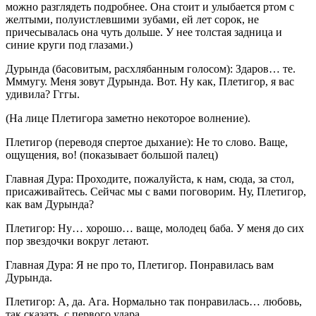
можно разглядеть подробнее. Она стоит и улыбается ртом с
желтыми, полуистлевшими зубами, ей лет сорок, не
причесывалась она чуть дольше. У нее толстая задница и
синие круги под глазами.)
Дурында (басовитым, расхлябанным голосом): Здаров… те.
Мммугу. Меня зовут Дурында. Вот. Ну как, Плетигор, я вас
удивила? Гггы.
(На лице Плетигора заметно некоторое волнение).
Плетигор (переводя спертое дыхание): Не то слово. Ваще,
ощущения, во! (показывает большой палец)
Главная Дура: Проходите, пожалуйста, к нам, сюда, за стол,
присаживайтесь. Сейчас мы с вами поговорим. Ну, Плетигор,
как вам Дурында?
Плетигор: Ну… хорошо… ваще, молодец баба. У меня до сих
пор звездочки вокруг летают.
Главная Дура: Я не про то, Плетигор. Понравилась вам
Дурында.
Плетигор: А, да. Ага. Нормально так понравилась… любовь,
так сказать, с первого удара.