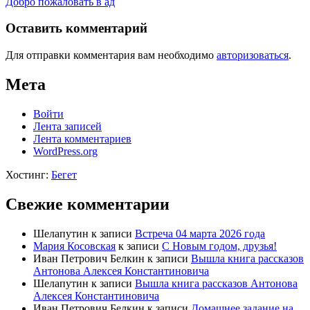
Добро пожаловать в ад
Оставить комментарий
Для отправки комментария вам необходимо
авторизоваться
.
Мета
Войти
Лента записей
Лента комментариев
WordPress.org
Хостинг:
Бегет
Свежие комментарии
Шелапутин
к записи
Встреча 04 марта 2026 года
Мария Косовская
к записи
С Новым годом, друзья!
Иван Петрович Белкин
к записи
Вышла книга рассказов
Антонова Алексея Константиновича
Шелапутин
к записи
Вышла книга рассказов Антонова
Алексея Константиновича
Иван Петрович Белкин
к записи
Домашнее задание на