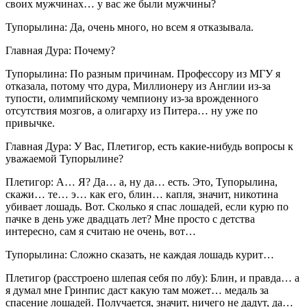
своих мужчинах… у вас же были мужчины?
Тупорылина: Да, очень много, но всем я отказывала.
Главная Дура: Почему?
Тупорылина: По разным причинам. Профессору из МГУ я
отказала, потому что дура, Миллионеру из Англии из-за
тупости, олимпийскому чемпиону из-за врожденного
отсутствия мозгов, а олигарху из Питера… ну уже по
привычке.
Главная Дура: У Вас, Плетигор, есть какие-нибудь вопросы к
уважаемой Тупорылине?
Плетигор: А… Я? Да… а, ну да… есть. Это, Тупорылина,
скажи… те… э… как его, блин… капля, значит, никотина
убивает лошадь. Вот. Сколько я спас лошадей, если курю по
пачке в день уже двадцать лет? Мне просто с детства
интересно, сам я считаю не очень, вот…
Тупорылина: Сложно сказать, не каждая лошадь курит…
Плетигор (расстроено шлепая себя по лбу): Блин, и правда… а
я думал мне Гринпис даст какую там может… медаль за
спасение лошадей. Получается, значит, ничего не дадут, да…