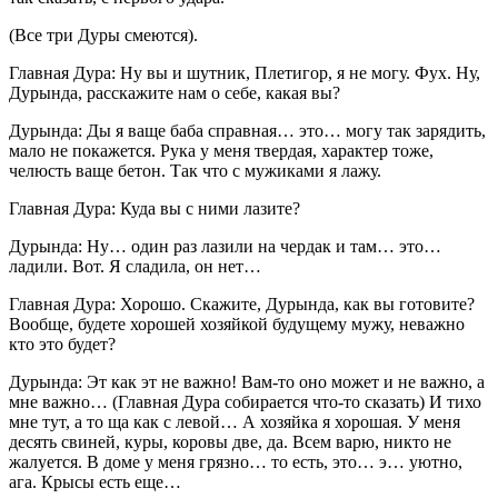
(Все три Дуры смеются).
Главная Дура: Ну вы и шутник, Плетигор, я не могу. Фух. Ну,
Дурында, расскажите нам о себе, какая вы?
Дурында: Ды я ваще баба справная… это… могу так зарядить,
мало не покажется. Рука у меня твердая, характер тоже,
челюсть ваще бетон. Так что с мужиками я лажу.
Главная Дура: Куда вы с ними лазите?
Дурында: Ну… один раз лазили на чердак и там… это…
ладили. Вот. Я сладила, он нет…
Главная Дура: Хорошо. Скажите, Дурында, как вы готовите?
Вообще, будете хорошей хозяйкой будущему мужу, неважно
кто это будет?
Дурында: Эт как эт не важно! Вам-то оно может и не важно, а
мне важно… (Главная Дура собирается что-то сказать) И тихо
мне тут, а то ща как с левой… А хозяйка я хорошая. У меня
десять свиней, куры, коровы две, да. Всем варю, никто не
жалуется. В доме у меня грязно… то есть, это… э… уютно,
ага. Крысы есть еще…