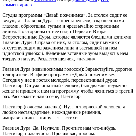
комментариев
Студия программы «Давай поженимся». За столом сидит ее
ведущая – Главная Дура – с престарелыми, закрашенными
глазами, обрюзгшим, тупым и чрезвычайно стервозным
лицом. По сторонам от нее сидят Первая и Вторая
Второстепенные Дуры, которые являются бледными копиями
Главной Дуры. Справа от них, за столом, сидит мужик с
отсутствующим выражением лица и застывшей на нем
идиотской улыбкой. Железные вставные зубы выдают в нем
твердую натуру. Раздается щелчок, «начали».
Главная Дура (невыносимым голосом): Здравствуйте, дорогие
телезрители. В эфире программа «Давай поженимся».
Сегодня у нас в гостях молодой, перспективный дурак
Плетигор. Он уже опытный человек, был дважды неудачно
женат и пришел к нам на программу, чтобы жениться в третий
раз. Расскажите нам о себе, Плетигор.
Плетигор (голосом валенка): Ну… я творческай человек, я
люблю нестандартные, неожиданные решения,
имправизацию… пишу… э… стихи.
Главная Дура: Да. Неужели. Прочтите нам что-нибудь,
Плетигор, пожалуйста. Просим вас, просим.