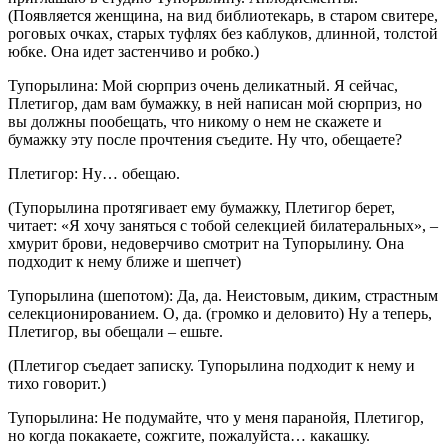
(Появляется женщина, на вид библиотекарь, в старом свитере,
роговых очках, старых туфлях без каблуков, длинной, толстой
юбке. Она идет застенчиво и робко.)
Тупорылина: Мой сюрприз очень деликатный. Я сейчас,
Плетигор, дам вам бумажку, в ней написан мой сюрприз, но
вы должны пообещать, что никому о нем не скажете и
бумажку эту после прочтения съедите. Ну что, обещаете?
Плетигор: Ну… обещаю.
(Тупорылина протягивает ему бумажку, Плетигор берет,
читает: «Я хочу заняться с тобой селекцией билатеральных», –
хмурит брови, недоверчиво смотрит на Тупорылину. Она
подходит к нему ближе и шепчет)
Тупорылина (шепотом): Да, да. Неистовым, диким, страстным
селекционированием. О, да. (громко и деловито) Ну а теперь,
Плетигор, вы обещали – ешьте.
(Плетигор съедает записку. Тупорылина подходит к нему и
тихо говорит.)
Тупорылина: Не подумайте, что у меня паранойя, Плетигор,
но когда покакаете, сожгите, пожалуйста… какашку.