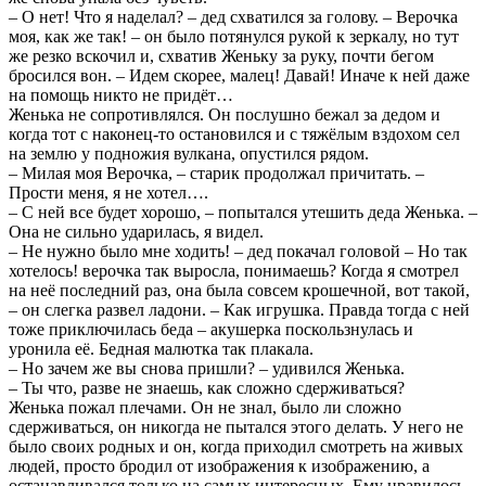
– О нет! Что я наделал? – дед схватился за голову. – Верочка
моя, как же так! – он было потянулся рукой к зеркалу, но тут
же резко вскочил и, схватив Женьку за руку, почти бегом
бросился вон. – Идем скорее, малец! Давай! Иначе к ней даже
на помощь никто не придёт…
Женька не сопротивлялся. Он послушно бежал за дедом и
когда тот с наконец-то остановился и с тяжёлым вздохом сел
на землю у подножия вулкана, опустился рядом.
– Милая моя Верочка, – старик продолжал причитать. –
Прости меня, я не хотел….
– С ней все будет хорошо, – попытался утешить деда Женька. –
Она не сильно ударилась, я видел.
– Не нужно было мне ходить! – дед покачал головой – Но так
хотелось! верочка так выросла, понимаешь? Когда я смотрел
на неё последний раз, она была совсем крошечной, вот такой,
– он слегка развел ладони. – Как игрушка. Правда тогда с ней
тоже приключилась беда – акушерка поскользнулась и
уронила её. Бедная малютка так плакала.
– Но зачем же вы снова пришли? – удивился Женька.
– Ты что, разве не знаешь, как сложно сдерживаться?
Женька пожал плечами. Он не знал, было ли сложно
сдерживаться, он никогда не пытался этого делать. У него не
было своих родных и он, когда приходил смотреть на живых
людей, просто бродил от изображения к изображению, а
останавливался только на самых интересных. Ему нравилось