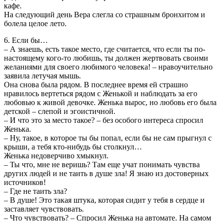
кафе.
На следующий день Вера слегла со страшным бронхитом и
болела целое лето.
6. Если бы…
– А знаешь, есть такое место, где считается, что если ты по-
настоящему кого-то любишь, ты должен жертвовать своими
желаниями для своего любимого человека! – нравоучительно
заявила летучая мышь.
Она снова была рядом. В последнее время ей страшно
нравилось вертеться рядом с Женькой и наблюдать за его
любовью к живой девочке. Женька вырос, но любовь его была
детской – слепой и эгоистичной.
– И что это за место такое? – без особого интереса спросил
Женька.
– Ну, такое, в которое ты бы попал, если бы не сам прыгнул с
крыши, а тебя кто-нибудь бы столкнул…
Женька недоверчиво хмыкнул.
– Ты что, мне не веришь? Там еще учат понимать чувства
других людей и не таить в душе зла! Я знаю из достоверных
источников!
– Где не таить зла?
– В душе! Это такая штука, которая сидит у тебя в сердце и
заставляет чувствовать.
– Что чувствовать? – Спросил Женька на автомате. На самом