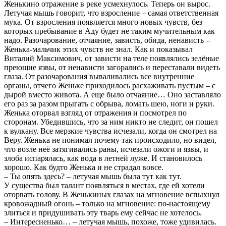
Женькино отражение в реке усмехнулось. Теперь он вырос.
Летучая мышь говорит, что взросление – самая ответственная
мука. От взросления появляется много новых чувств, без
которых пребывание в Аду будет не таким мучительным как
надо. Разочарование, отчаяние, зависть, обида, ненависть –
Женька-мальчик этих чувств не знал. Как и показывал
Виталий Максимович, от зависти на теле появлялись зелёные
преющие язвы, от ненависти загорались и переставали видеть
глаза. От разочарования вываливались все внутренние
органы, отчего Женьке приходилось расхаживать пустым – с
дырой вместо живота. А еще было отчаяние… Оно заставляло
его раз за разом прыгать с обрыва, ломать шею, ноги и руки.
Женька оторвал взгляд от отражения и посмотрел по
сторонам. Убедившись, что за ним никто не следит, он пошел
к вулкану. Все мерзкие чувства исчезали, когда он смотрел на
Веру. Женька не понимал почему так происходило, но видел,
что возле неё затягивались раны, исчезали ожоги и язвы, и
злоба испарялась, как вода в летней луже. И становилось
хорошо. Как будто Женька и не страдал вовсе.
– Ты опять здесь? – летучая мышь была тут как тут.
У существа был талант появляться в местах, где ей хотели
оторвать голову. В Женькиных глазах на мгновение вспыхнул
кровожадный огонь – только на мгновение: по-настоящему
злиться и придушивать эту тварь ему сейчас не хотелось.
– Интересненько… – летучая мышь, похоже, тоже удивилась.