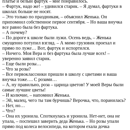
платье и белый фартук – мне понравилось.
– Фартук, надо же! – удивился старик. – Я думал, фартуки в
школах больше не носят.
– Это только по праздникам, – объяснил Женька. Он
припомнил собственное первое сентября. – Но ваша внучка
все равно была без фартука.
– А почему?
– По дороге к школе были лужи. Осень ведь, – Женька
смущенно потупил взгляд. – А мимо грузовик проехал и
прямо по луже… Вот, фартук и испортился.
– Ничего. Моя Вера и без фартука была лучше всех! –
уверенно заявил старик.
– Еще были розы…
– Что за розы?
– Все первоклассники пришли в школу с цветами и ваша
внучка тоже…. С розами…
– А, ну правильно, роза – царица цветов! У моей Веры были
самые лучшие цветы!
– И колючие, – напомнил Женька.
– Эй, малец, чего ты там бурчишь? Верочка, что, поранилась?
– Нет, но…
– Что?
– Она их уронила. Споткнулась и уронила. Нет-нет, она не
упала, – поспешил заверить деда Женька. – Но розы упали
прямо под колеса велосипеда, на котором ехала дочка