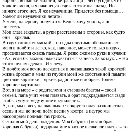
вороны, вспышки молнии, ветра в лицо – чего угодно, что
толкнет меня, и я наконец-то сделаю этот шаг назад. Но
ничего этого нет. Я же неудачница. Придется без помощи…
Умеют ли неудачники летать?
У меня, наверное, получится. Ведь я хочу упасть, а не
полететь.
Мои глаза закрыты, а руки расставлены в стороны, как будто
они – крылья.
Воздух слишком мягкий – он едва ощутимо обволакивает
меня в полёте и легко, как, наверное, может только воздух,
просачивается сквозь пальцы. Я резко сжимаю руки в кулаки:
«Ах, если бы можно было схватиться за него. За воздух…» Но
этого нельзя сделать. И я лечу.
В полёте моя вечно несчастная и оказавшаяся такой короткой
жизнь бросает в меня из глубин моей же собственной памяти
цветные картинки – яркие, радостные и добрые. Только
хорошие картинки.
Вот, я на море – с родителями и старшим братом – своей
семьей, папа учит меня плавать, а брат подкрадывается сзади,
чтобы сунуть медузу мне в купальник.
А, вот, мы в лесу на шашлыках: вокруг теплая разноцветная
осень и мы до ночи поём песни у костра; а наутро мы
насобираем полный таз грибов.
Сегодня мой день рождения. Моя бабушка (моя добрая
хорошая бабушка) подарила мне красное шелковое платье – то