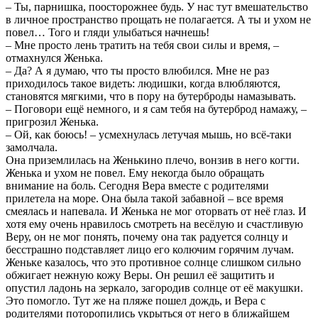
– Ты, парнишка, поосторожнее будь. У нас тут вмешательство
в личное пространство прощать не полагается. А ты и ухом не
повел… Того и гляди улыбаться начнешь!
– Мне просто лень тратить на тебя свои силы и время, –
отмахнулся Женька.
– Да? А я думаю, что ты просто влюбился. Мне не раз
приходилось такое видеть: людишки, когда влюбляются,
становятся мягкими, что в пору на бутерброды намазывать.
– Поговори ещё немного, и я сам тебя на бутерброд намажу, –
пригрозил Женька.
– Ой, как боюсь! – усмехнулась летучая мышь, но всё-таки
замолчала.
Она приземлилась на Женькино плечо, вонзив в него когти.
Женька и ухом не повел. Ему некогда было обращать
внимание на боль. Сегодня Вера вместе с родителями
прилетела на море. Она была такой забавной – все время
смеялась и напевала. И Женька не мог оторвать от неё глаз. И
хотя ему очень нравилось смотреть на весёлую и счастливую
Веру, он не мог понять, почему она так радуется солнцу и
бесстрашно подставляет лицо его колючим горячим лучам.
Женьке казалось, что это противное солнце слишком сильно
обжигает нежную кожу Веры. Он решил её защитить и
опустил ладонь на зеркало, загородив солнце от её макушки.
Это помогло. Тут же на пляже пошел дождь, и Вера с
родителями поторопились укрыться от него в ближайшем