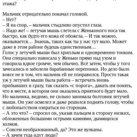
этажа?
Мальчик отрицательно покачал головой.
– Нет?
– Я на спор, – мальчик стыдливо опустил глаза.
– Надо же! – летучая мышь слетела с Женькиного носа так
быстро, как будто его кожа её обожгла. – И так можно,
оказывается… Знаешь, таких как ты у нас тут мало. Может
даже в этом районе будешь единственным…
Голос у летучей мыши был хриплым и одновременно тонким.
Она специально нависала у Женьки прямо над ухом и
говорила вдвое громче, чем обычно. Всё затем, чтобы у того
зачесались и заболели барабанные перепонки. Но дело было
вовсе не в том, что мальчик ей не понравился. Просто такая
уж у летучей мыши была работа – встречать вновь
прибывших и сразу, так сказать «с порога», давать им понять,
что в месте, в котором они оказались приятного будет мало.
Но мальчика, видимо, не сильно занимала болтовня летучей
мыши. Он уже осмелел и даже решился поднять голову, чтобы
с любопытством озираться по сторонам.
– А это что? – спросил он, указав пальцем в сторону низких,
обложенных большими острыми камнями, дымящихся
холмов.
– Совсем необразованный, да? Это же вулканы.
– А зачем туда идут люди?