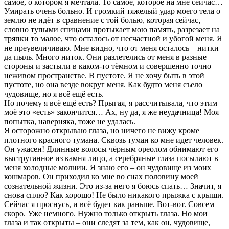
самое, о котором я мечтала. То самое, которое на мне сейчас…
Умирать очень больно. И громкий тяжелый удар моего тела о
землю не идёт в сравнение с той болью, которая сейчас,
словно тупыми спицами протыкает мою память, разрезает на
тряпки то малое, что осталось от несчастной и убогой меня. Я
не преувеличиваю. Мне видно, что от меня осталось – нитки
да пыль. Много ниток. Они разлетелись от меня в разные
стороны и застыли в каком-то тёмном и совершенно точно
неживом пространстве. В пустоте. Я не хочу быть в этой
пустоте, но она везде вокруг меня. Как будто меня съело
чудовище, но я всё ещё есть.
Но почему я всё ещё есть? Прыгая, я рассчитывала, что этим
моё это «есть» закончится… Ах, ну да, я же неудачница! Моя
попытка, наверняка, тоже не удалась.
Я осторожно открываю глаза, но ничего не вижу кроме
плотного красного тумана. Сквозь туман ко мне идет человек.
Он ужасен! Длинные волосы чёрным ореолом обнимают его
выструганное из камня лицо, а серебряные глаза посылают в
меня холодные молнии. Я знаю его – он чудовище из моих
кошмаров. Он приходил ко мне во снах половину моей
сознательной жизни. Это из-за него я боюсь спать… Значит, я
снова сплю? Как хорошо! Не было никакого прыжка с крыши.
Сейчас я проснусь, и всё будет как раньше. Вот-вот. Совсем
скоро. Уже немного. Нужно только открыть глаза. Но мои
глаза и так открыты – они следят за тем, как он, чудовище,