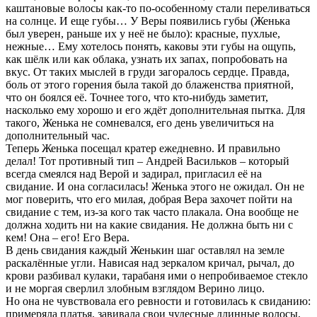
каштановые волосы как-то по-особенному стали переливаться
на солнце. И еще губы… У Веры появились губы (Женька
был уверен, раньше их у неё не было): красные, пухлые,
нежные… Ему хотелось понять, каковы эти губы на ощупь,
как шёлк или как облака, узнать их запах, попробовать на
вкус. От таких мыслей в груди загоралось сердце. Правда,
боль от этого горения была такой до блаженства приятной,
что он боялся её. Точнее того, что кто-нибудь заметит,
насколько ему хорошо и его ждёт дополнительная пытка. Для
такого, Женька не сомневался, его день увеличиться на
дополнительный час.
Теперь Женька посещал кратер ежедневно. И правильно
делал! Тот противный тип – Андрей Васильков – который
всегда смеялся над Верой и задирал, пригласил её на
свидание. И она согласилась! Женька этого не ожидал. Он не
мог поверить, что его милая, добрая Вера захочет пойти на
свидание с тем, из-за кого так часто плакала. Она вообще не
должна ходить ни на какие свидания. Не должна быть ни с
кем! Она – его! Его Вера.
В день свидания каждый Женькин шаг оставлял на земле
раскалённые угли. Нависая над зеркалом кричал, рычал, до
крови разбивал кулаки, тарабаня ими о непробиваемое стекло
и не моргая сверлил злобным взглядом Верино лицо.
Но она не чувствовала его ревности и готовилась к свиданию:
примеряла платья, завивала свои чудесные длинные волосы,