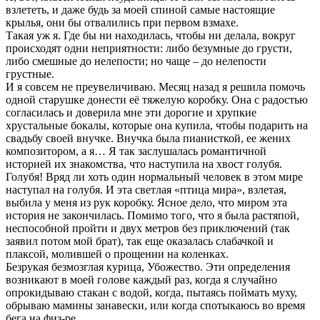
взлететь, и даже будь за моей спиной самые настоящие
крылья, они бы отвалились при первом взмахе.
Такая уж я. Где бы ни находилась, чтобы ни делала, вокруг
происходят одни неприятности: либо безумные до грусти,
либо смешные до нелепости; но чаще – до нелепости
грустные.
И я совсем не преувеличиваю. Месяц назад я решила помочь
одной старушке донести её тяжелую коробку. Она с радостью
согласилась и доверила мне эти дорогие и хрупкие
хрустальные бокалы, которые она купила, чтобы подарить на
свадьбу своей внучке. Внучка была пианисткой, ее жених
композитором, а я… Я так заслушалась романтичной
историей их знакомства, что наступила на хвост голубя.
Голубя! Вряд ли хоть один нормальный человек в этом мире
наступал на голубя. И эта светлая «птица мира», взлетая,
выбила у меня из рук коробку. Ясное дело, что миром эта
история не закончилась. Помимо того, что я была растяпой,
неспособной пройти и двух метров без приключений (так
заявил потом мой брат), так еще оказалась слабачкой и
плаксой, молившей о прощении на коленках.
Безрукая безмозглая курица, Убожество. Эти определения
возникают в моей голове каждый раз, когда я случайно
опрокидываю стакан с водой, когда, пытаясь поймать муху,
обрываю мамины занавески, или когда спотыкаюсь во время
бега на физ-ре.