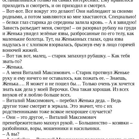
приходить и смотреть, и он приходил и смотрел.
– Вот-вот. Все вокруг это делают! Они наблюдают за своими
родными, а потом заявляются ко мне хвастаются. Специально!
– белки глаз старика до середины залила кровь. – А я завидую!
Зависть разъедает меня, смотри! – он разорвал рубаху на груди
и Женька увидел зелёные язвы, разбросанные по его телу, как
маленькие болотца. Тут, на Женькиных глазах, одна язва
надулась и с хлопком взорвалась, брызнув ему в лицо горячей
вонючей жижей.
– Вот так вот, малец, – старик запахнул рубашку. – Как тебя
звать-то?
– Женька.
– А меня Виталий Максимович. – Старик протянул Женьке
руку и ему ничего не оставалось, как пожать ее. – Знаешь,
Женька…. Я может и не пошел бы… Только очень уж хочется
знать как дела у моей Верочки. Она такая хорошая. Из всех
внуков её я люблю больше всех.
– Виталий Максимович, – перебил Женька деда. – Ведь
другие тоже смотрят в зеркала. Это значит, что с их
родственниками тоже всякое нехорошее случается?
– Они – это другое, – Виталий Максимович
пренебрежительно махнул рукой. – Большинство – козявки –
разбойники, воры, мошенники и насильники.
– А вы?