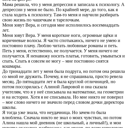
Мама решила, что у меня депрессия и записала к психологу. А
депрессии у меня не было. По крайней мере, до того, как я
стала ходить к психологу. Там-то меня и научили разбирать
свою жизнь по чашечкам и тарелочкам.
Меня зовут Вера, и сегодня мне исполнилось восемнадцать
лет.
Меня зовут Вера. У меня короткие ноги, огромные щёки и
коричневые волосы. Я часто спотыкаюсь, ничего не умею и
постоянно плачу. Люблю читать любовные романы и петь.
Петь у меня, естественно, не получается. У меня ничего не
получается. Я ненавижу носить платья, готовить, умываться и
спать. Спать я совсем не могу – мне постоянно снятся
кошмары.
До тринадцати лет у меня была подруга, но потом она решила
со мной не дружить. Почему, я не спрашивала, просто ревела
месяц. До пятнадцати лет я была круглой отличницей, но
потом поссорилась с Алиной Лавровой и она сказала
учителям, что я у неё списывала на математике, на геометрии
и на истории. Хотя я не списывала. Но мне никто не поверил
– мое слово ничего не значило перед словом дочки директора
школы.
Я тогда уже знала, что неудачница. Но зачем-то была
влюблена. Сначала никто не знал о моих чувствах, но потом
Алина нашла мой дневник (не школьный, а личный!), и мои
чувства оказались разбросаны, как мусор, по всем коридорам