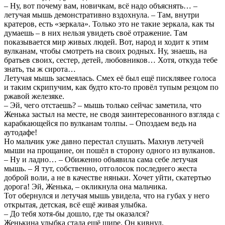
– Ну, вот почему вам, новичкам, всё надо объяснять… –
летучая мышь демонстративно вздохнула. – Там, внутри
кратеров, есть «зеркала». Только это не такие зеркала, как ты
думаешь – в них нельзя увидеть своё отражение. Там
показывается мир живых людей. Вот, народ и ходит к этим
вулканам, чтобы смотреть на своих родных. Ну, знаешь, на
братьев своих, сестер, детей, любовников… Хотя, откуда тебе
знать, ты ж сирота…
Летучая мышь засмеялась. Смех её был ещё писклявее голоса
и таким скрипучим, как будто кто-то провёл тупым резцом по
ржавой железяке.
– Эй, чего отстаешь? – мышь только сейчас заметила, что
Женька застыл на месте, не сводя заинтересованного взгляда с
карабкающейся по вулканам толпы. – Опоздаем ведь на
аутодафе!
Но мальчик уже давно перестал слушать. Махнув летучей
мыши на прощание, он пошёл в сторону одного из вулканов.
– Ну и ладно… – Обиженно объявила сама себе летучая
мышь. – Я тут, собственно, отголосок последнего жеста
доброй воли, а не в качестве няньки. Хочет уйти, скатертью
дорога! Эй, Женька, – окликнула она мальчика.
Тот обернулся и летучая мышь увидела, что на губах у него
открытая, детская, всё ещё живая улыбка.
– До тебя хотя-бы дошло, где ты оказался?
Женькина улыбка стала ещё шире. Он кивнул.