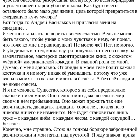
и углам нашей старой убогой школы. Как будто всего
остального было мало для жизни, цель которой превратиться в
смердящую кучу мусора?
Вот тогда-то Андрей Васильков и пригласил меня на
свидание…
Я честно старалась не верить своему счастью. Ведь не могло
быть такого, чтобы узнав о моих чувствах к нему, он понял,
что тоже ко мне не равнодушен? Не могло же? Нет, не могло.
Я убедилась в этом, когда наутро получила от него ссылку на
замечательное, мастерски смонтированное кино, с сюжетом
«чёрной» американской комедии. В главной роли со мной.
Думаю, с меня довольно. От обиды в моём теле болит каждая
косточка и я не могу никак её уменьшить, потому что уже
вчера в моих глазах закончились всё слёзы. А без слёз люди и
не люди совсем.
И я не человек. Существо, которое я из себя представляю,
слабое и никчемное. Оно недостойно даже веселить мир
своим в нём пребыванием. Оно может прожить так ещё
девятнадцать, двадцать, тридцать, сорок лет, но для него
никогда ничего не изменится. Всё будет становиться лишь
хуже – с каждым днём, с каждым часом, с каждой секундой…
Без слёз.
Конечно, мне страшно. Стою на тонком бордюре заброшенной
девятиэтажки и мои пятки над пустотой. Я жду знаков: крика