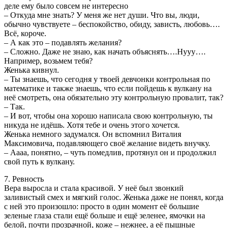
деле ему было совсем не интересно
– Откуда мне знать? У меня же нет души. Что вы, люди,
обычно чувствуете – беспокойство, обиду, зависть, любовь….
Всё, короче.
– А как это – подавлять желания?
– Сложно. Даже не знаю, как начать объяснять….Нууу….
Например, возьмем тебя?
Женька кивнул.
– Ты знаешь, что сегодня у твоей девчонки контрольная по
математике и также знаешь, что если пойдешь к вулкану на
неё смотреть, она обязательно эту контрольную провалит, так?
– Так.
– И вот, чтобы она хорошо написала свою контрольную, ты
никуда не идёшь. Хотя тебе и очень этого хочется.
Женька немного задумался. Он вспомнил Виталия
Максимовича, подавляющего своё желание видеть внучку.
– Аааа, понятно, – чуть помедлив, протянул он и продолжил
свой путь к вулкану.
7. Ревность
Вера выросла и стала красивой. У неё был звонкий
заливистый смех и мягкий голос. Женька даже не понял, когда
с ней это произошло: просто в один момент её большие
зеленые глаза стали ещё больше и ещё зеленее, ямочки на
белой, почти прозрачной, коже – нежнее, а её пышные