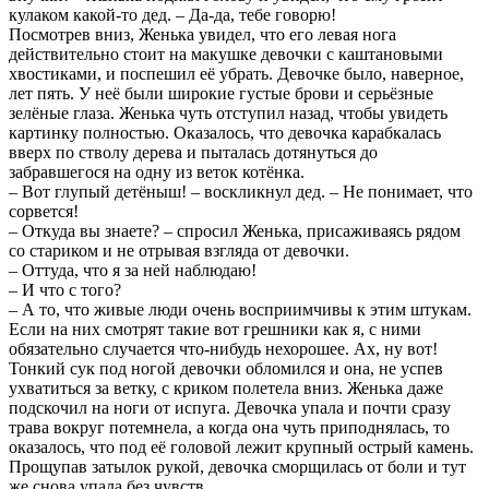
кулаком какой-то дед. – Да-да, тебе говорю!
Посмотрев вниз, Женька увидел, что его левая нога
действительно стоит на макушке девочки с каштановыми
хвостиками, и поспешил её убрать. Девочке было, наверное,
лет пять. У неё были широкие густые брови и серьёзные
зелёные глаза. Женька чуть отступил назад, чтобы увидеть
картинку полностью. Оказалось, что девочка карабкалась
вверх по стволу дерева и пыталась дотянуться до
забравшегося на одну из веток котёнка.
– Вот глупый детёныш! – воскликнул дед. – Не понимает, что
сорвется!
– Откуда вы знаете? – спросил Женька, присаживаясь рядом
со стариком и не отрывая взгляда от девочки.
– Оттуда, что я за ней наблюдаю!
– И что с того?
– А то, что живые люди очень восприимчивы к этим штукам.
Если на них смотрят такие вот грешники как я, с ними
обязательно случается что-нибудь нехорошее. Ах, ну вот!
Тонкий сук под ногой девочки обломился и она, не успев
ухватиться за ветку, с криком полетела вниз. Женька даже
подскочил на ноги от испуга. Девочка упала и почти сразу
трава вокруг потемнела, а когда она чуть приподнялась, то
оказалось, что под её головой лежит крупный острый камень.
Прощупав затылок рукой, девочка сморщилась от боли и тут
же снова упала без чувств.