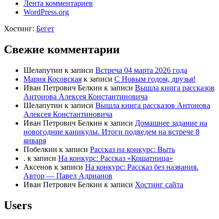
Лента комментариев
WordPress.org
Хостинг:
Бегет
Свежие комментарии
Шелапутин
к записи
Встреча 04 марта 2026 года
Мария Косовская
к записи
С Новым годом, друзья!
Иван Петрович Белкин
к записи
Вышла книга рассказов
Антонова Алексея Константиновича
Шелапутин
к записи
Вышла книга рассказов Антонова
Алексея Константиновича
Иван Петрович Белкин
к записи
Домашнее задание на
новогодние каникулы. Итоги подведем на встрече 8
января
Побелкин
к записи
Рассказ на конкурс: Выть
.
к записи
На конкурс: Рассказ «Кошатница»
Аксенов
к записи
На конкурс: Рассказ без названия.
Автор — Павел Адрианов
Иван Петрович Белкин
к записи
Хостинг сайта
Users