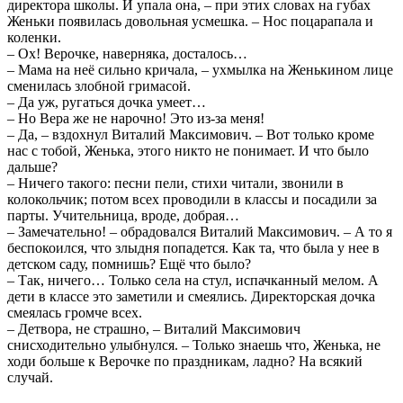
директора школы. И упала она, – при этих словах на губах
Женьки появилась довольная усмешка. – Нос поцарапала и
коленки.
– Ох! Верочке, наверняка, досталось…
– Мама на неё сильно кричала, – ухмылка на Женькином лице
сменилась злобной гримасой.
– Да уж, ругаться дочка умеет…
– Но Вера же не нарочно! Это из-за меня!
– Да, – вздохнул Виталий Максимович. – Вот только кроме
нас с тобой, Женька, этого никто не понимает. И что было
дальше?
– Ничего такого: песни пели, стихи читали, звонили в
колокольчик; потом всех проводили в классы и посадили за
парты. Учительница, вроде, добрая…
– Замечательно! – обрадовался Виталий Максимович. – А то я
беспокоился, что злыдня попадется. Как та, что была у нее в
детском саду, помнишь? Ещё что было?
– Так, ничего… Только села на стул, испачканный мелом. А
дети в классе это заметили и смеялись. Директорская дочка
смеялась громче всех.
– Детвора, не страшно, – Виталий Максимович
снисходительно улыбнулся. – Только знаешь что, Женька, не
ходи больше к Верочке по праздникам, ладно? На всякий
случай.