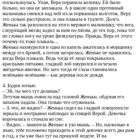
поскользнулась. Упав, Вера поранила коленку. Ей было
больно, но она не заплакала. А в школе один противный
мальчишка смеялся над ней из-за порванных колготок. Веру
это сильно расстроило, и она плакала в туалете. Долго.
Женька так разозлился на этого мерзкого мальчишку, что весь
следующий месяц ходил за ним по пятам, до тех пор, пока тот
не сломал ногу на уроке физкультуры. Правда, Вера от этого
почему-то тоже плакала…
Женька нахмурился и одна из капель закатилась в морщинку
между его бровей, а потом загорелась. Женьке не нравилось,
когда Вера плакала. Ведь тогда её лицо покрывалось
красными пятнами, гладкий лоб хмурился и исчезали
звёздочки-ямочки. Но зато тогда её глаза становились
зелёными-зелёными – как деревья после дождя.
4. Будни ночью
– Эй, ты чего тут делаешь?
Летучая мышь повисла над головой Женьки, обдувая его
запахом падали. Она только что отужинала.
– А что, не видно? – Женька сидел на гладкой поверхности
зеркала и неотрывно наблюдал за спящей Верой. Девочка
ворочалась и стонала во сне.
– Видно, – зашипела Женьке в ухо мышь. – Но, насколько я
знаю, тебе положено приходить к этой девочке всего два раза
в год, а ты уже был тут на прошлой неделе. И на