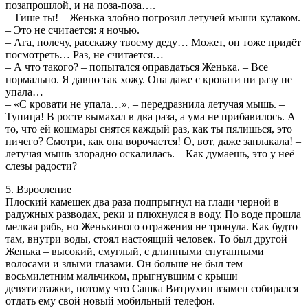
позапрошлой, и на поза-поза….
– Тише ты! – Женька злобно погрозил летучей мыши кулаком.
– Это не считается: я ночью.
– Ага, полечу, расскажу твоему деду… Может, он тоже придёт
посмотреть… Раз, не считается…
– А что такого? – попытался оправдаться Женька. – Все
нормально. Я давно так хожу. Она даже с кровати ни разу не
упала…
– «С кровати не упала…», – передразнила летучая мышь. –
Тупица! В росте вымахал в два раза, а ума не прибавилось. А
то, что ей кошмары снятся каждый раз, как ты пялишься, это
ничего? Смотри, как она ворочается! О, вот, даже заплакала! –
летучая мышь злорадно оскалилась. – Как думаешь, это у неё
слезы радости?
5. Взросление
Плоский камешек два раза подпрыгнул на глади черной в
радужных разводах, реки и плюхнулся в воду. По воде прошла
мелкая рябь, но Женькиного отражения не тронула. Как будто
там, внутри воды, стоял настоящий человек. То был другой
Женька – высокий, смуглый, с длинными спутанными
волосами и злыми глазами. Он больше не был тем
восьмилетним мальчиком, прыгнувшим с крыши
девятиэтажки, потому что Сашка Витрухин взамен собирался
отдать ему свой новый мобильный телефон.