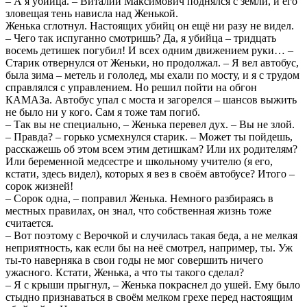
– А я убийца. – Виталий Максимович поднялся с земли, и его
зловещая тень нависла над Женькой.
Женька сглотнул. Настоящих убийц он ещё ни разу не видел.
– Чего так испуганно смотришь? Да, я убийца – тридцать
восемь детишек погубил! И всех одним движением руки… –
Старик отвернулся от Женьки, но продолжал. – Я вел автобус,
была зима – метель и гололед, мы ехали по мосту, и я с трудом
справлялся с управлением. Но решил пойти на обгон
КАМАЗа. Автобус упал с моста и загорелся – шансов выжить
не было ни у кого. Сам я тоже там погиб.
– Так вы не специально, – Женька перевел дух. – Вы не злой.
– Правда? – горько усмехнулся старик. – Может ты пойдешь,
расскажешь об этом всем этим детишкам? Или их родителям?
Или беременной медсестре и школьному учителю (я его,
кстати, здесь видел), которых я вез в своём автобусе? Итого –
сорок жизней!
– Сорок одна, – поправил Женька. Немного разбираясь в
местных правилах, он знал, что собственная жизнь тоже
считается.
– Вот поэтому с Верочкой и случилась такая беда, а не мелкая
неприятность, как если бы на неё смотрел, например, ты. Уж
ты-то наверняка в свои годы не мог совершить ничего
ужасного. Кстати, Женька, а что ты такого сделал?
– Я с крыши прыгнул, – Женька покраснел до ушей. Ему было
стыдно признаваться в своём мелком грехе перед настоящим