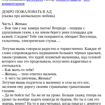
комментариев
ДОБРО ПОЖАЛОВАТЬ В АД
(сказка про аномальную любовь)
Часть I. Женька
– Вон там у нас камера пыток! Впереди – пещеры с
удушливым газом, а на левом берегу реки площадка для
казней. Сходим? Тебе там понравится, обещаю! Виселицы,
гильотины, электрические стулья….
Летучая мышь говорила радостно и торжественно. Каждое её
слово сопровождалось шуршанием больших чёрных крыльев,
таким громким, что худой лохматый мальчишка, над головой
которого она это проделывала, испуганно вздрагивал и
спотыкался.
– Как звать-то тебя?
– Женька, – тихо ответил мальчик.
– А чего ты шепчешь, Женька?
Летучая мышь подлетела к мальчику и села на его нос,
заслонив ему дорогу своими страшными гранатовыми
глазами.
– Да не бойся ты! Ты же не на уроке. Больше скажу, теперь на
уроки ты вообще ходить никогда не будешь. Но ты и сам это
знаешь, верно? На то и рассчитывал, когда прыгал с девятого