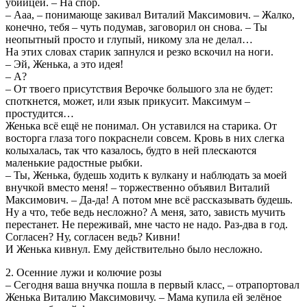
убийцей. – На спор.
– Ааа, – понимающе закивал Виталий Максимович. – Жалко,
конечно, тебя – чуть подумав, заговорил он снова. – Ты
неопытный просто и глупый, никому зла не делал…
На этих словах старик запнулся и резко вскочил на ноги.
– Эй, Женька, а это идея!
– А?
– От твоего присутствия Верочке большого зла не будет:
споткнется, может, или язык прикусит. Максимум –
простудится…
Женька всё ещё не понимал. Он уставился на старика. От
восторга глаза того покраснели совсем. Кровь в них слегка
колыхалась, так что казалось, будто в ней плескаются
маленькие радостные рыбки.
– Ты, Женька, будешь ходить к вулкану и наблюдать за моей
внучкой вместо меня! – торжественно объявил Виталий
Максимович. – Да-да! А потом мне всё рассказывать будешь.
Ну а что, тебе ведь несложно? А меня, зато, зависть мучить
перестанет. Не переживай, мне часто не надо. Раз-два в год.
Согласен? Ну, согласен ведь? Кивни!
И Женька кивнул. Ему действительно было несложно.
2. Осенние лужи и колючие розы
– Сегодня ваша внучка пошла в первый класс, – отрапортовал
Женька Виталию Максимовичу. – Мама купила ей зелёное