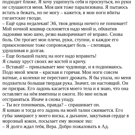
подходит ближе. Я хочу ущипнуть себя и проснуться, но руки
не слушаются меня. Моя шея тоже парализована. Я пытаюсь
встать и бежать, но не могу – кажется, в мои ноги вбиты
гигантские гвозди.
– Ещё одна недалекая! Эй, твоя девица ничего не понимает!
Мой ночной кошмар склоняется надо мной и, обхватив
ладонями мою шею, резко выворачивает её вправо. Снова
боль. Он трогает мои плечи, руки, ступни, и каждое его
прикосновение тоже сопровождает боль – слепящая,
удушливая и долгая.
– Еще большой палец на ноге надо вправить!
Я слышу хруст своих же костей и кричу.
– Вставай! – приказывает мне чудовище, и я поднимаюсь.
Подо мной земля – красная и горячая. Мои ноги совсем
ватные, а коленки не перестают дрожать. Я бы упала, но меня
подхватила большая твердая рука. Значит, он настоящий. Он
не призрак. Его ладонь касается моего тела и я знаю, что она
оставляет на нём вмятины и ожоги. Но мне нельзя
отстраняться. Иначе я снова упаду.
– Ты все понимаешь, правда? – спрашивает он.
Я киваю и тогда его ладонь на моей талии сжимается. Его
губы замирают у моего виска, а дыхание, закутывая сердце в
морозный кокон, посылает ему звонкое эхо:
– Я долго ждал тебя, Вера. Добро пожаловать в Ад.