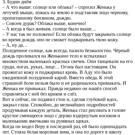
3. Будни днём
– А что выше: солнце или облака? – спросил Женька у
летучей мыши, ложась на землю и подставляя лицо черному,
пропитанному бензином, дождю.
– Совсем дурак? Облака выше, конечно!
– А когда я был живым, солнце было выше…
– У нас так не положено! Если облака будут закрывать солнце
во время дождя, оно не сможет поджаривать твою кожу.
– А, ну да…
Полуденное солнце, как всегда, палило безжалостно. Чёрный
дождь проливался на Женькино тело и вспыхивал
множеством маленьких красных свечек. Они танцевали на его
груди, ногах, руках, лице… Огонь был настоящим. Он
прожигал кожу и поджаривал кровь. В Аду это было
ежедневной полуденной карой. Вместо обеда. К этой
страшной боли нельзя было и не разрешалось привыкать. И
Женька не привыкал. Правда недавно он нашёл способ
справляться с ней без криков и слёз.
Вот и сейчас, он подавил стон и, сделав глубокий вдох,
закрыл глаза. Спокойно, до мельчайших подробностей
продумывая каждую деталь, Женька стал рисовать в голове
круглое смеющееся лицо с дерзко вздернутым носиком и
маленькими ямочками на румяных щеках.
Когда он видел Веру в последний раз, ей было одиннадцать
лет. Стояла белая морозная зима, и она по дороге в школу