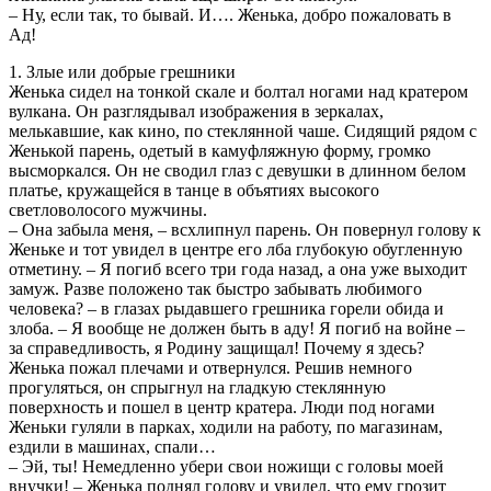
– Ну, если так, то бывай. И…. Женька, добро пожаловать в
Ад!
1. Злые или добрые грешники
Женька сидел на тонкой скале и болтал ногами над кратером
вулкана. Он разглядывал изображения в зеркалах,
мелькавшие, как кино, по стеклянной чаше. Сидящий рядом с
Женькой парень, одетый в камуфляжную форму, громко
высморкался. Он не сводил глаз с девушки в длинном белом
платье, кружащейся в танце в объятиях высокого
светловолосого мужчины.
– Она забыла меня, – всхлипнул парень. Он повернул голову к
Женьке и тот увидел в центре его лба глубокую обугленную
отметину. – Я погиб всего три года назад, а она уже выходит
замуж. Разве положено так быстро забывать любимого
человека? – в глазах рыдавшего грешника горели обида и
злоба. – Я вообще не должен быть в аду! Я погиб на войне –
за справедливость, я Родину защищал! Почему я здесь?
Женька пожал плечами и отвернулся. Решив немного
прогуляться, он спрыгнул на гладкую стеклянную
поверхность и пошел в центр кратера. Люди под ногами
Женьки гуляли в парках, ходили на работу, по магазинам,
ездили в машинах, спали…
– Эй, ты! Немедленно убери свои ножищи с головы моей
внучки! – Женька поднял голову и увидел, что ему грозит