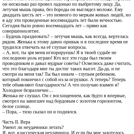
он несколько раз провел ладонью по выбритому лицу. Да,
летучая мышь права, без бороды он выглядел моложе. Ему
двадцать шесть лет – это немного по меркам живых людей, но
в аду эти проведенные восемнадцать лет были вечностью.
Сегодня было ровно восемнадцать лет – прямо как
совершеннолетие.
– Будешь праздновать? – летучая мышь, как всегда, вертелась
рядом. Женька к этому давно привык и в последнее время не
трудился отвечать на её глупые вопросы.
– А, вот, ты зря меня игнорируешь! Я в твоей судьбе не
последнюю роль играю! Кто все эти годы был твоим
проводником и давал мудрые советы? Осмелюсь даже считать,
что это благодаря мне ты достиг таких высот. Да-да, и не
смотри на меня так! Ты был никем – глупым ребенком,
который покончил с собой из-за игрушки. А теперь? Теперь
тебе объявляют благодарность! А что получаю взамен я?
Холодное безразличие…
Женька не слушал. Он с восхищением, как будто в впервые,
смотрел на зависшее над бордовым с золотом горизонтом,
белое солнце.
– Пора, – тихо сказал он и поднялся.
Часть II. Вера
Умеют ли неудачники летать?
Я, вот, классическая неудачница. И если бы мне захотелось