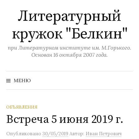
П
Литературный
е
р
кружок "Белкин"
е
й
т
при Литературном институте им. М.Горького.
и
Основан 16 октября 2007 года.
к
с
Н
а
о
МЕНЮ
й
д
т
и
е
:
р
ОБЪЯВЛЕНИЯ
ж
Встреча 5 июня 2019 г.
и
м
Опубликовано
30/05/2019
Автор:
Иван Петрович
о