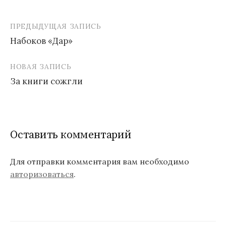
ПРЕДЫДУЩАЯ ЗАПИСЬ
Набоков «Дар»
Н
НОВАЯ ЗАПИСЬ
а
За книги сожгли
в
и
г
Оставить комментарий
а
ц
Для отправки комментария вам необходимо
авторизоваться
.
и
я
п