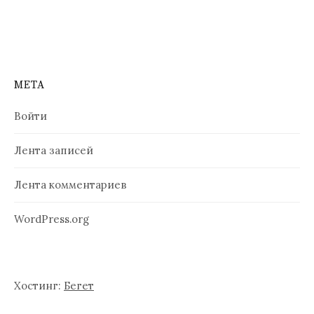
о
з
а
п
МЕТА
и
Войти
с
Лента записей
я
м
Лента комментариев
WordPress.org
Хостинг:
Бегет