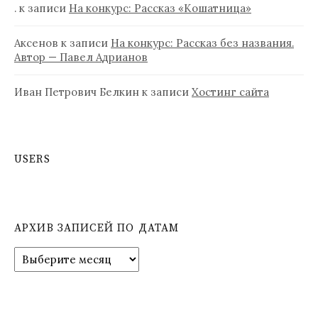
.
к записи
На конкурс: Рассказ «Кошатница»
Аксенов
к записи
На конкурс: Рассказ без названия.
Автор — Павел Адрианов
Иван Петрович Белкин
к записи
Хостинг сайта
USERS
АРХИВ ЗАПИСЕЙ ПО ДАТАМ
А
р
х
и
в