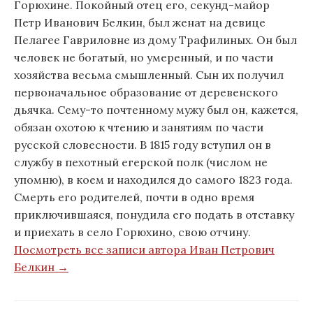
Горюхине. Покойный отец его, секунд-майор
Петр Иванович Белкин, был женат на девице
Пелагее Гавриловне из дому Трафилиных. Он был
человек не богатый, но умеренный, и по части
хозяйства весьма смышленный. Сын их получил
первоначальное образование от деревенского
дьячка. Сему-то почтенному мужу был он, кажется,
обязан охотою к чтению и занятиям по части
русской словесности. В 1815 году вступил он в
службу в пехотный егерской полк (числом не
упомню), в коем и находился до самого 1823 года.
Смерть его родителей, почти в одно время
приключившаяся, понудила его подать в отставку
и приехать в село Горюхино, свою отчину.
Посмотреть все записи автора Иван Петрович
Белкин →