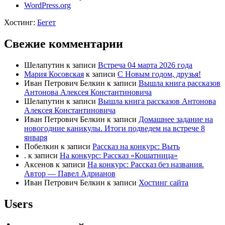
WordPress.org
Хостинг:
Бегет
Свежие комментарии
Шелапутин
к записи
Встреча 04 марта 2026 года
Мария Косовская
к записи
С Новым годом, друзья!
Иван Петрович Белкин
к записи
Вышла книга рассказов
Антонова Алексея Константиновича
Шелапутин
к записи
Вышла книга рассказов Антонова
Алексея Константиновича
Иван Петрович Белкин
к записи
Домашнее задание на
новогодние каникулы. Итоги подведем на встрече 8
января
Побелкин
к записи
Рассказ на конкурс: Выть
.
к записи
На конкурс: Рассказ «Кошатница»
Аксенов
к записи
На конкурс: Рассказ без названия.
Автор — Павел Адрианов
Иван Петрович Белкин
к записи
Хостинг сайта
Users