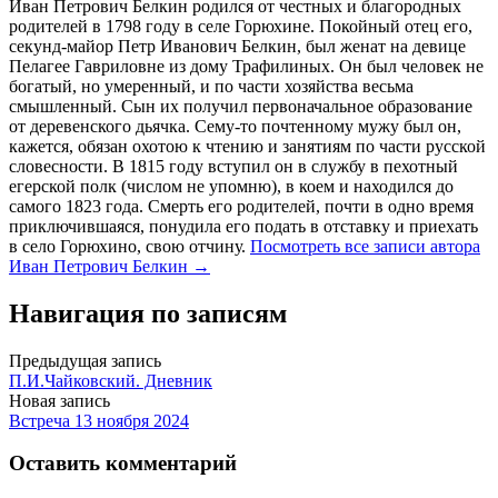
Иван Петрович Белкин родился от честных и благородных
родителей в 1798 году в селе Горюхине. Покойный отец его,
секунд-майор Петр Иванович Белкин, был женат на девице
Пелагее Гавриловне из дому Трафилиных. Он был человек не
богатый, но умеренный, и по части хозяйства весьма
смышленный. Сын их получил первоначальное образование
от деревенского дьячка. Сему-то почтенному мужу был он,
кажется, обязан охотою к чтению и занятиям по части русской
словесности. В 1815 году вступил он в службу в пехотный
егерской полк (числом не упомню), в коем и находился до
самого 1823 года. Смерть его родителей, почти в одно время
приключившаяся, понудила его подать в отставку и приехать
в село Горюхино, свою отчину.
Посмотреть все записи автора
Иван Петрович Белкин →
Навигация по записям
Предыдущая запись
П.И.Чайковский. Дневник
Новая запись
Встреча 13 ноября 2024
Оставить комментарий