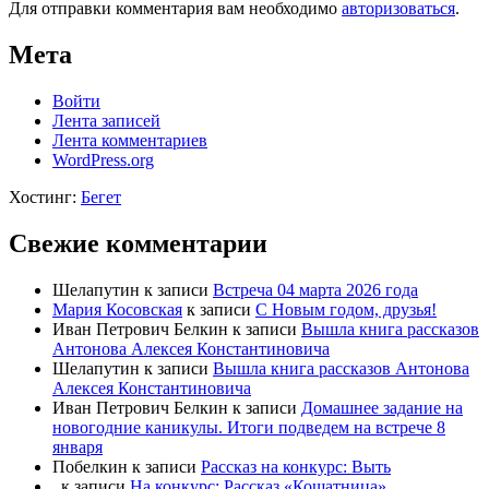
Для отправки комментария вам необходимо
авторизоваться
.
Мета
Войти
Лента записей
Лента комментариев
WordPress.org
Хостинг:
Бегет
Свежие комментарии
Шелапутин
к записи
Встреча 04 марта 2026 года
Мария Косовская
к записи
С Новым годом, друзья!
Иван Петрович Белкин
к записи
Вышла книга рассказов
Антонова Алексея Константиновича
Шелапутин
к записи
Вышла книга рассказов Антонова
Алексея Константиновича
Иван Петрович Белкин
к записи
Домашнее задание на
новогодние каникулы. Итоги подведем на встрече 8
января
Побелкин
к записи
Рассказ на конкурс: Выть
.
к записи
На конкурс: Рассказ «Кошатница»