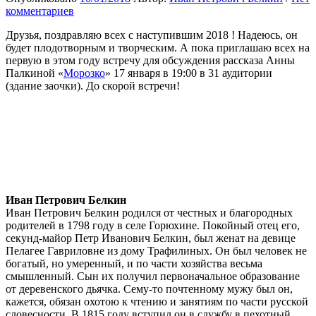
комментариев
Друзья, поздравляю всех с наступившим 2018 ! Надеюсь, он
будет плодотворным и творческим. А пока приглашаю всех на
первую в этом году встречу для обсуждения рассказа Анны
Палкиной «
Морозко
» 17 января в 19:00 в 31 аудитории
(здание заочки). До скорой встречи!
Иван Петрович Белкин
Иван Петрович Белкин родился от честных и благородных
родителей в 1798 году в селе Горюхине. Покойный отец его,
секунд-майор Петр Иванович Белкин, был женат на девице
Пелагее Гавриловне из дому Трафилиных. Он был человек не
богатый, но умеренный, и по части хозяйства весьма
смышленный. Сын их получил первоначальное образование
от деревенского дьячка. Сему-то почтенному мужу был он,
кажется, обязан охотою к чтению и занятиям по части русской
словесности. В 1815 году вступил он в службу в пехотный