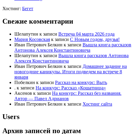
Хостинг:
Бегет
Свежие комментарии
Шелапутин
к записи
Встреча 04 марта 2026 года
Мария Косовская
к записи
С Новым годом, друзья!
Иван Петрович Белкин
к записи
Вышла книга рассказов
Антонова Алексея Константиновича
Шелапутин
к записи
Вышла книга рассказов Антонова
Алексея Константиновича
Иван Петрович Белкин
к записи
Домашнее задание на
новогодние каникулы. Итоги подведем на встрече 8
января
Побелкин
к записи
Рассказ на конкурс: Выть
.
к записи
На конкурс: Рассказ «Кошатница»
Аксенов
к записи
На конкурс: Рассказ без названия.
Автор — Павел Адрианов
Иван Петрович Белкин
к записи
Хостинг сайта
Users
Архив записей по датам