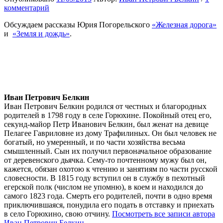
комментарий
Обсуждаем рассказы Юрия Погорельского
«Железная дорога»
и
«Земля и дождь»
.
Иван Петрович Белкин
Иван Петрович Белкин родился от честных и благородных
родителей в 1798 году в селе Горюхине. Покойный отец его,
секунд-майор Петр Иванович Белкин, был женат на девице
Пелагее Гавриловне из дому Трафилиных. Он был человек не
богатый, но умеренный, и по части хозяйства весьма
смышленный. Сын их получил первоначальное образование
от деревенского дьячка. Сему-то почтенному мужу был он,
кажется, обязан охотою к чтению и занятиям по части русской
словесности. В 1815 году вступил он в службу в пехотный
егерской полк (числом не упомню), в коем и находился до
самого 1823 года. Смерть его родителей, почти в одно время
приключившаяся, понудила его подать в отставку и приехать
в село Горюхино, свою отчину.
Посмотреть все записи автора
Иван Петрович Белкин →