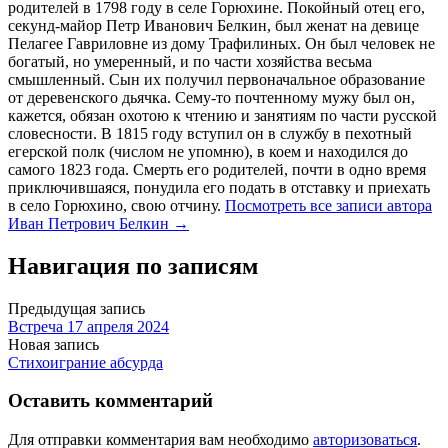
родителей в 1798 году в селе Горюхине. Покойный отец его,
секунд-майор Петр Иванович Белкин, был женат на девице
Пелагее Гавриловне из дому Трафилиных. Он был человек не
богатый, но умеренный, и по части хозяйства весьма
смышленный. Сын их получил первоначальное образование
от деревенского дьячка. Сему-то почтенному мужу был он,
кажется, обязан охотою к чтению и занятиям по части русской
словесности. В 1815 году вступил он в службу в пехотный
егерской полк (числом не упомню), в коем и находился до
самого 1823 года. Смерть его родителей, почти в одно время
приключившаяся, понудила его подать в отставку и приехать
в село Горюхино, свою отчину.
Посмотреть все записи автора
Иван Петрович Белкин →
Навигация по записям
Предыдущая запись
Встреча 17 апреля 2024
Новая запись
Стихоиграние абсурда
Оставить комментарий
Для отправки комментария вам необходимо
авторизоваться
.