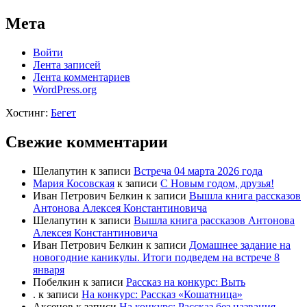
Мета
Войти
Лента записей
Лента комментариев
WordPress.org
Хостинг:
Бегет
Свежие комментарии
Шелапутин
к записи
Встреча 04 марта 2026 года
Мария Косовская
к записи
С Новым годом, друзья!
Иван Петрович Белкин
к записи
Вышла книга рассказов
Антонова Алексея Константиновича
Шелапутин
к записи
Вышла книга рассказов Антонова
Алексея Константиновича
Иван Петрович Белкин
к записи
Домашнее задание на
новогодние каникулы. Итоги подведем на встрече 8
января
Побелкин
к записи
Рассказ на конкурс: Выть
.
к записи
На конкурс: Рассказ «Кошатница»
Аксенов
к записи
На конкурс: Рассказ без названия.