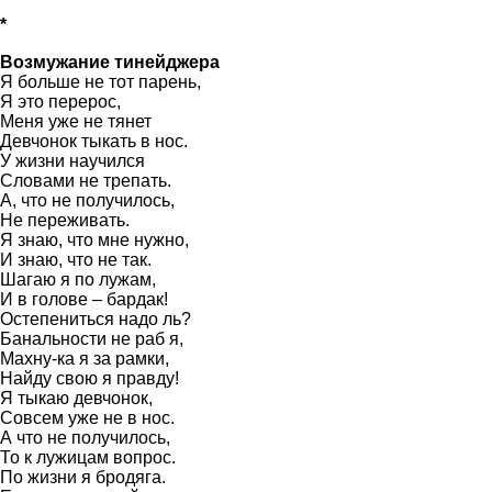
*
Возмужание тинейджера
Я больше не тот парень,
Я это перерос,
Меня уже не тянет
Девчонок тыкать в нос.
У жизни научился
Словами не трепать.
А, что не получилось,
Не переживать.
Я знаю, что мне нужно,
И знаю, что не так.
Шагаю я по лужам,
И в голове – бардак!
Остепениться надо ль?
Банальности не раб я,
Махну-ка я за рамки,
Найду свою я правду!
Я тыкаю девчонок,
Совсем уже не в нос.
А что не получилось,
То к лужицам вопрос.
По жизни я бродяга.