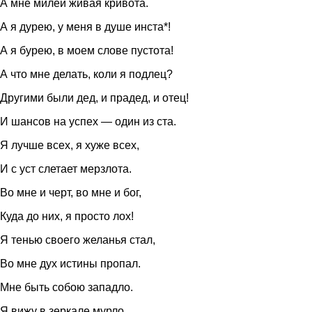
А мне милей живая кривота.
А я дурею, у меня в душе инста*!
А я бурею, в моем слове пустота!
А что мне делать, коли я подлец?
Другими были дед, и прадед, и отец!
И шансов на успех — один из ста.
Я лучше всех, я хуже всех,
И с уст слетает мерзлота.
Во мне и черт, во мне и бог,
Куда до них, я просто лох!
Я тенью своего желанья стал,
Во мне дух истины пропал.
Мне быть собою западло.
Я вижу в зеркале мурло.