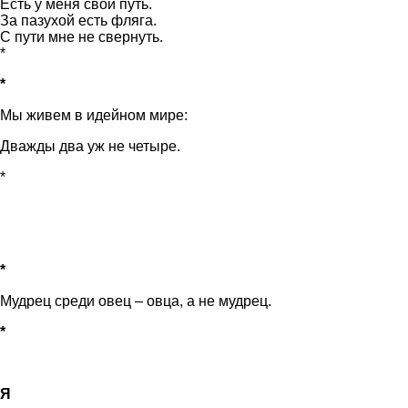
Есть у меня свой путь.
За пазухой есть фляга.
С пути мне не свернуть.
*
*
Мы живем в идейном мире:
Дважды два уж не четыре.
*
*
Мудрец среди овец – овца, а не мудрец.
*
Я