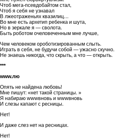
Чтоб мега-псевдобайтом стал,
Чтоб я себя не узнавал
В лжеотраженьях квазилиц…
Во мне есть архетип ребенка и шута,
Но в зеркале я — сволота.
Быть роботом очеловеченным мне лучше,
Чем человеком ороботизированным слыть.
Играть в себя, не будучи собой — ужасно скучно.
Не знаешь никогда, что скрыть, а что — открыть.
***
www
.лю
Опять не найдена любовь!
Мне пишут: «нет такой страницы. »
Я набираю wwwвновь и wwwвновь
И слезы капают с ресницы.
Нет!
И даже слез нет на ресницах.
Нет!