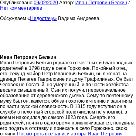
Опубликовано
09/02/2020
Автор:
Иван Петрович Белкин
/
Нет комментариев
Обсуждаем «
Недостачу»
Вадима Андреева.
Иван Петрович Белкин
Иван Петрович Белкин родился от честных и благородных
родителей в 1798 году в селе Горюхине. Покойный отец
его, секунд-майор Петр Иванович Белкин, был женат на
девице Пелагее Гавриловне из дому Трафилиных. Он был
человек не богатый, но умеренный, и по части хозяйства
весьма смышленный. Сын их получил первоначальное
образование от деревенского дьячка. Сему-то почтенному
мужу был он, кажется, обязан охотою к чтению и занятиям
по части русской словесности. В 1815 году вступил он в
службу в пехотный егерской полк (числом не упомню), в
коем и находился до самого 1823 года. Смерть его
родителей, почти в одно время приключившаяся, понудила
его подать в отставку и приехать в село Горюхино, свою
отчину.
Посмотреть все записи автора Иван Петрович