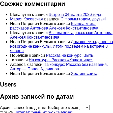
Свежие комментарии
Шелапутин
к записи
Встреча 04 марта 2026 года
Мария Косовская
к записи
С Новым годом, друзья!
Иван Петрович Белкин
к записи
Вышла книга
рассказов Антонова Алексея Константиновича
Шелапутин
к записи
Вышла книга рассказов Антонова
Алексея Константиновича
Иван Петрович Белкин
к записи
Домашнее задание на
новогодние каникулы. Итоги подведем на встрече 8
января
Побелкин
к записи
Рассказ на конкурс: Выть
.
к записи
На конкурс: Рассказ «Кошатница»
Аксенов
к записи
На конкурс: Рассказ без названия.
Автор — Павел Адрианов
Иван Петрович Белкин
к записи
Хостинг сайта
Users
Архив записей по датам
Архив записей по датам
© 2026
Литературный кружок "Белкин"