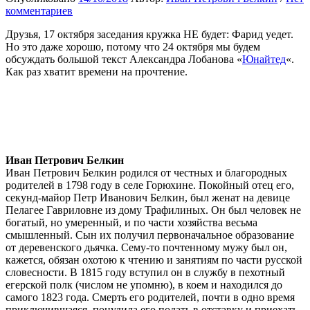
комментариев
Друзья, 17 октября заседания кружка НЕ будет: Фарид уедет.
Но это даже хорошо, потому что 24 октября мы будем
обсуждать большой текст Александра Лобанова «
Юнайтед
«.
Как раз хватит времени на прочтение.
Иван Петрович Белкин
Иван Петрович Белкин родился от честных и благородных
родителей в 1798 году в селе Горюхине. Покойный отец его,
секунд-майор Петр Иванович Белкин, был женат на девице
Пелагее Гавриловне из дому Трафилиных. Он был человек не
богатый, но умеренный, и по части хозяйства весьма
смышленный. Сын их получил первоначальное образование
от деревенского дьячка. Сему-то почтенному мужу был он,
кажется, обязан охотою к чтению и занятиям по части русской
словесности. В 1815 году вступил он в службу в пехотный
егерской полк (числом не упомню), в коем и находился до
самого 1823 года. Смерть его родителей, почти в одно время
приключившаяся, понудила его подать в отставку и приехать