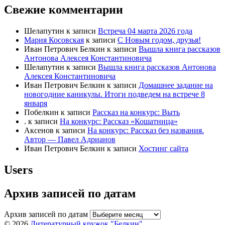
Свежие комментарии
Шелапутин
к записи
Встреча 04 марта 2026 года
Мария Косовская
к записи
С Новым годом, друзья!
Иван Петрович Белкин
к записи
Вышла книга рассказов
Антонова Алексея Константиновича
Шелапутин
к записи
Вышла книга рассказов Антонова
Алексея Константиновича
Иван Петрович Белкин
к записи
Домашнее задание на
новогодние каникулы. Итоги подведем на встрече 8
января
Побелкин
к записи
Рассказ на конкурс: Выть
.
к записи
На конкурс: Рассказ «Кошатница»
Аксенов
к записи
На конкурс: Рассказ без названия.
Автор — Павел Адрианов
Иван Петрович Белкин
к записи
Хостинг сайта
Users
Архив записей по датам
Архив записей по датам
© 2026
Литературный кружок "Белкин"