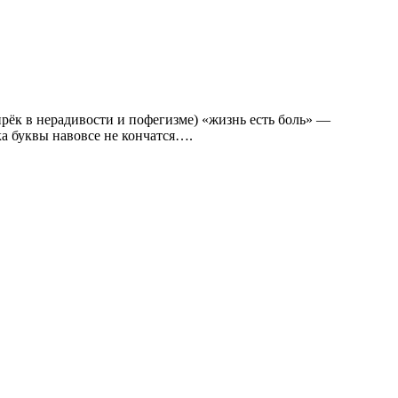
прёк в нерадивости и пофегизме) «жизнь есть боль» —
а буквы навовсе не кончатся….