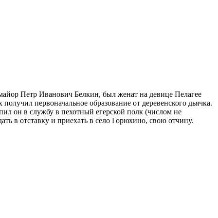
-майор Петр Иванович Белкин, был женат на девице Пелагее
 получил первоначальное образование от деревенского дьячка.
пил он в службу в пехотный егерской полк (числом не
ать в отставку и приехать в село Горюхино, свою отчину.