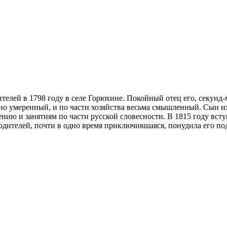
телей в 1798 году в селе Горюхине. Покойный отец его, секунд
но умеренный, и по части хозяйства весьма смышленный. Сын их
нию и занятиям по части русской словесности. В 1815 году всту
родителей, почти в одно время приключившаяся, понудила его под