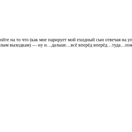
йте на то что (как мне парирует мой ехидный сын отвечая на у
её злым выходкам) — ну и…дальше…всё вперёд вперёд…туда…пок