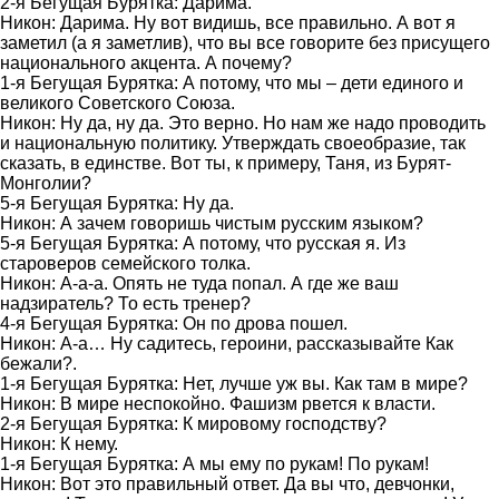
2-я Бегущая Бурятка: Дарима.
Никон: Дарима. Ну вот видишь, все правильно. А вот я
заметил (а я заметлив), что вы все говорите без присущего
национального акцента. А почему?
1-я Бегущая Бурятка: А потому, что мы – дети единого и
великого Советского Союза.
Никон: Ну да, ну да. Это верно. Но нам же надо проводить
и национальную политику. Утверждать своеобразие, так
сказать, в единстве. Вот ты, к примеру, Таня, из Бурят-
Монголии?
5-я Бегущая Бурятка: Ну да.
Никон: А зачем говоришь чистым русским языком?
5-я Бегущая Бурятка: А потому, что русская я. Из
староверов семейского толка.
Никон: А-а-а. Опять не туда попал. А где же ваш
надзиратель? То есть тренер?
4-я Бегущая Бурятка: Он по дрова пошел.
Никон: А-а… Ну садитесь, героини, рассказывайте Как
бежали?.
1-я Бегущая Бурятка: Нет, лучше уж вы. Как там в мире?
Никон: В мире неспокойно. Фашизм рвется к власти.
2-я Бегущая Бурятка: К мировому господству?
Никон: К нему.
1-я Бегущая Бурятка: А мы ему по рукам! По рукам!
Никон: Вот это правильный ответ. Да вы что, девчонки,