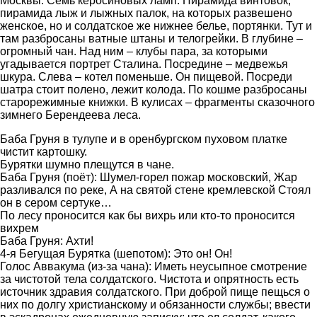
Москвы. Семь керосиновых ламп. Пирамида винтовок,
пирамида лыж и лыжных палок, на которых развешено
женское, но и солдатское же нижнее белье, портянки. Тут и
там разбросаны ватные штаны и телогрейки. В глубине –
огромный чан. Над ним – клубы пара, за которыми
угадывается портрет Сталина. Посредине – медвежья
шкура. Слева – котел поменьше. Он пищевой. Посреди
шатра стоит полено, лежит колода. По кошме разбросаны
старорежимные книжки. В кулисах – фрагменты сказочного
зимнего Берендеева леса.
Баба Груня в тулупе и в оренбургском пуховом платке
чистит картошку.
Бурятки шумно плещутся в чане.
Баба Груня (поёт): Шумел-горел пожар московский, Жар
разливался по реке, А на святой стене кремлевской Стоял
он в сером сертуке…
По лесу проносится как бы вихрь или кто-то проносится
вихрем
Баба Груня: Ахти!
4-я Бегущая Бурятка (шепотом): Это он! Он!
Голос Аввакума (из-за чана): Иметь неусыпное смотрение
за чистотой тела солдатского. Чистота и опрятность есть
источник здравия солдатского. При доброй пище пещься о
них по долгу христианскому и обязанности службы; ввести