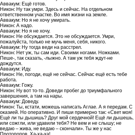
Аввакум: Ещё готов.
Никон: Ну так умри. Здесь и сейчас. На отдельном
ответственном участке. Во имя жизни на земле.
Аввакум: Но я не хочу умирать.
Никон: А надо.
Аввакум: Но я не хочу.
Никон: Не обсуждается. Это не обсуждается. Умри,
пожалуйста, только не мучь меня, себя, никого.
Аввакум: Ну тогда веди на расстрел.
Никон: Нет уж, ты сам иди. Своими ногами. Ножками.
Пеше-, так сказать, -лыжно. А там уж тебя ждут-не
дождутся.
Аввакум: Иду.
Никон: Не, погоди, ещё не сейчас. Сейчас ещё есть тебе
работа.
Аввакум: Гожу.
Никон: Ну вот то-то. Доведи пробег до триумфального
завершения, а там на нары.
Аввакум: Доведу.
Никон: Ты, кстати, можешь написать Аглае. А я передам. С
оказией. Но оперативно. И пиши примерно так: «Свет моя!
Ещё ли ты дышишь? Друг мой сердечной! Ещё ли дышешь,
или сожгли, или удавили тебя? Не вем и не слышу; не
ведаю – жива, не ведаю – скончали». Ты же у нас
Протопопов. Ха-ха-ха!