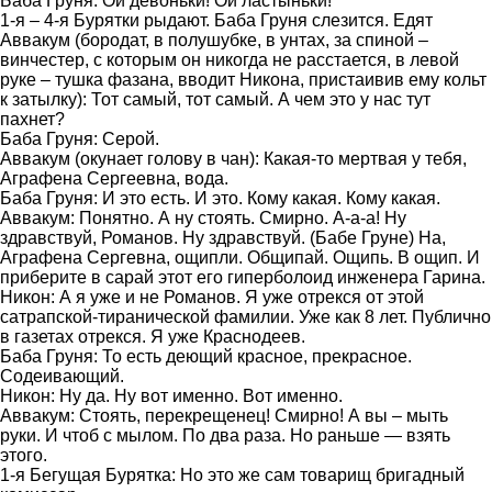
Баба Груня: Ой девоньки! Ой ластыньки!
1-я – 4-я Бурятки рыдают. Баба Груня слезится. Едят
Аввакум (бородат, в полушубке, в унтах, за спиной –
винчестер, с которым он никогда не расстается, в левой
руке – тушка фазана, вводит Никона, пристаивив ему кольт
к затылку): Тот самый, тот самый. А чем это у нас тут
пахнет?
Баба Груня: Серой.
Аввакум (окунает голову в чан): Какая-то мертвая у тебя,
Аграфена Сергеевна, вода.
Баба Груня: И это есть. И это. Кому какая. Кому какая.
Аввакум: Понятно. А ну стоять. Смирно. А-а-а! Ну
здравствуй, Романов. Ну здравствуй. (Бабе Груне) На,
Аграфена Сергевна, ощипли. Общипай. Ощипь. В ощип. И
приберите в сарай этот его гиперболоид инженера Гарина.
Никон: А я уже и не Романов. Я уже отрекся от этой
сатрапской-тиранической фамилии. Уже как 8 лет. Публично
в газетах отрекся. Я уже Краснодеев.
Баба Груня: То есть деющий красное, прекрасное.
Содеивающий.
Никон: Ну да. Ну вот именно. Вот именно.
Аввакум: Стоять, перекрещенец! Смирно! А вы – мыть
руки. И чтоб с мылом. По два раза. Но раньше — взять
этого.
1-я Бегущая Бурятка: Но это же сам товарищ бригадный