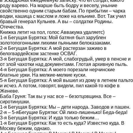
в эскадронах ежедневную записку: что ел солдат, какого
роду варево. На марше быть бодру и веселу, уныние
свойственно одним старым бабам. По прибытии – чарка
водки, кашица с маслом и ложе на ельнике. Вот. Так учил
бравый генерал Кульнев. А вы – солдатки Родины.
Отечества.
Книжка летит на пол, голос Аввакума удаляетс)
1-я Бегущая Бурятка: Мой батяня был зарублен
золотопогонными лихими пьяными белоказаками.
2-я Бегущая Бурятка: А мой растерзан заживо в
белогвардейском застенке ОСВАГ.
3-я Бегущая Бурятка: А мой, слабогрудый, умер в пенсне и
от злой чахотки над документами. Глотая архивную пыль.
4-я Бегущая Бурятка: А моего порезали нерчинские
блатные урки. На мелкие-мелкие куски.
5-я Бегущая Бурятка: А мой вышел из дому в летнем пальто
и исчез. А потом, говорят, видели, пил какой-то кофе в
Женеве.
Баба Груня: Так вы у нас все – безотцовщина. Все –
сиротинушки.
1-я Бегущая Бурятка: Мы – дети народа. Заводов и пашен.
2-я – 5-яБегущие Бурятки: Ой лихо-лишенько! Беда-беда!
3-я Бегущая Бурятка: И куда только бежим…
1-я Бегущая Бурятка: Как то есть куда? Известно куда. В
Москву бежим, однако.