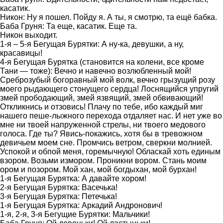
касатик.
Никон: Ну я пошел. Пойду я. А ты, я смотрю, та ещё бабка.
Баба Груня: Та еще, касатик. Еще та.
Никон выходит.
1-я – 5-я Бегущая Бурятки: А ну-ка, девушки, а ну,
красавицы!
4-я Бегущая Бурятка (становится на колени, все кроме
Тани — тоже): Вечно и навечно возлюбленный мой!
Среброзубый богоравный мой волк, вечно грызущий розу
моего рыдающего стонущего сердца! Лоснящийся упругий
змей прободающий, змей язвящий, змей обвивающий!
Откликнись и отзовись! Плачу по тебе, ибо каждый миг
нашего пеше-лыжного перехода отдаляет нас. И нет уже во
мне ни твоей напруженной стрелы, ни твоего медового
голоса. Где ты? Явись-покажись, хотя бы в тревожном
девичьем моем сне. Промчись ветром, сверкни молнией.
Успокой и обпой меня, горемычную! Обласкай хоть единым
взором. Возьми измором. Проникни вором. Стань моим
ором и позором. Мой хан, мой богдыхан, мой бурхан!
1-я Бегущая Бурятка: А давайте хором!
2-я Бегущая Бурятка: Васечька!
3-я Бегущая Бурятка: Петечька!
1-я Бегущая Бурятка: Аркадий Андронович!
1-я, 2-я, 3-я Бегущие Бурятки: Мальчики!