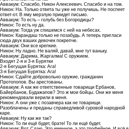
Аввакум: Спасибо, Никон Алексеевич. Спасибо и на том.
Никон: На. Только ответа ты уже не получишь. Не поспеет
ответ-от. В яму мерзлую приидет письмо.
Аввакум: То есть – голубь без Богородицы?
Никон: То есть ну да.
Аввакум: Тогда уж спишемся с ней на небесах.
Никон: Карандаш только не позабудь. А теперь пригласи
сюда двух ваших девочек покрепче.
Аввакум: Они все крепкие.
Никон: Ну ладно. Не валяй, давай, мне тут ваньку.
Аввакум: Дарима, Жаргалма! С оружием.
Входят 2-я и 3-я Бурятки
2-я Бегущая Бурятка: Ага!
3-я Бегущая Бурятка: Ага!
Никон: Сдайте добровольно оружие, гражданин
Протопопов. Вы арестованы.
Аввакум: А как же ответственные товарищи Ербанов,
Байербанов, Будажапов? Это ж мои бойцы. Они же меня
рекомендовали верили в меня.
Никон: А они уже с позавчера как не товарищи.
Разоблачены и преданы справедливой суровой народной
каре.
Аввакум: Ну как же так?
Никон: То ли ещё будет, брате! То ли ещё будет.
Аввакум: Вот. Сдаю. Это именное, а это трофейное. И всё в