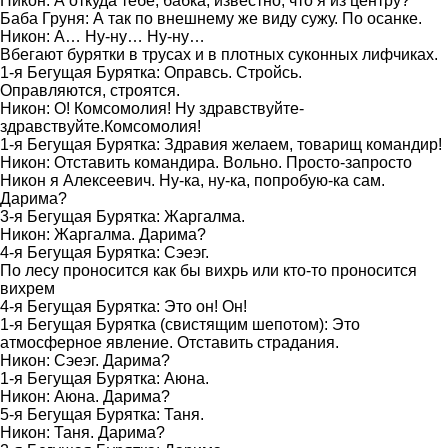
Никон: А откуда тебе, бабка, известно, что я из центру?
Баба Груня: А так по внешнему же виду сужу. По осанке.
Никон: А… Ну-ну… Ну-ну…
Вбегают бурятки в трусах и в плотных суконных лифчиках.
1-я Бегущая Бурятка: Оправсь. Стройсь.
Оправляются, строятся.
Никон: О! Комсомолия! Ну здравствуйте-
здравствуйте.Комсомолия!
1-я Бегущая Бурятка: Здравия желаем, товарищ командир!
Никон: Отставить командира. Вольно. Просто-запросто
Никон я Алексеевич. Ну-ка, ну-ка, попробую-ка сам.
Дарима?
3-я Бегущая Бурятка: Жаргалма.
Никон: Жаргалма. Дарима?
4-я Бегущая Бурятка: Сэеэг.
По лесу проносится как бы вихрь или кто-то проносится
вихрем
4-я Бегущая Бурятка: Это он! Он!
1-я Бегущая Бурятка (свистящим шепотом): Это
атмосферное явление. Отставить страдания.
Никон: Сэеэг. Дарима?
1-я Бегущая Бурятка: Аюна.
Никон: Аюна. Дарима?
5-я Бегущая Бурятка: Таня.
Никон: Таня. Дарима?