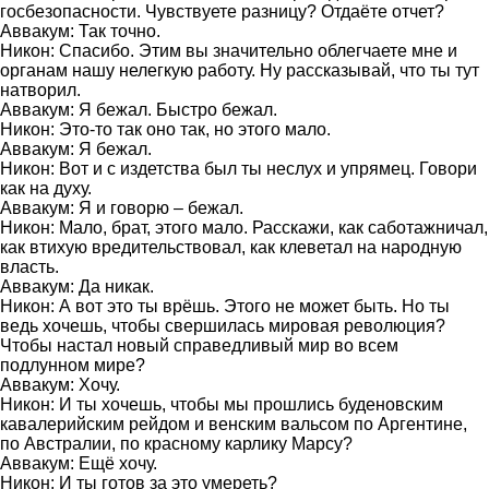
госбезопасности. Чувствуете разницу? Отдаёте отчет?
Аввакум: Так точно.
Никон: Спасибо. Этим вы значительно облегчаете мне и
органам нашу нелегкую работу. Ну рассказывай, что ты тут
натворил.
Аввакум: Я бежал. Быстро бежал.
Никон: Это-то так оно так, но этого мало.
Аввакум: Я бежал.
Никон: Вот и с издетства был ты неслух и упрямец. Говори
как на духу.
Аввакум: Я и говорю – бежал.
Никон: Мало, брат, этого мало. Расскажи, как саботажничал,
как втихую вредительствовал, как клеветал на народную
власть.
Аввакум: Да никак.
Никон: А вот это ты врёшь. Этого не может быть. Но ты
ведь хочешь, чтобы свершилась мировая революция?
Чтобы настал новый справедливый мир во всем
подлунном мире?
Аввакум: Хочу.
Никон: И ты хочешь, чтобы мы прошлись буденовским
кавалерийским рейдом и венским вальсом по Аргентине,
по Австралии, по красному карлику Марсу?
Аввакум: Ещё хочу.
Никон: И ты готов за это умереть?