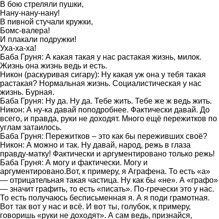
В бою стреляли пушки,
Нану-нану-нану!
В пивной стучали кружки,
Бомс-валера!
И плакали подружки!
Уха-ха-ха!
Баба Груня: А какая такая у нас растакая жизнь, милок.
Жизнь она жизнь ведь и есть.
Никон (раскуривая сигару): Ну какая уж она у тебя такая
растакая? Нормальная жизнь. Социалистическая у нас
жизнь. Бурная.
Баба Груня: Ну да. Ну да. Тебе жить. Тебе же ж ведь жить.
Никон: А ну-ка давай поподробнее. Фактически давай. До
всего, и правда, руки не доходят. Много ещё пережитков по
углам затаилось.
Баба Груня: Пережитков – это как бы переживших своё?
Никон: А можно и так. Ну давай, народ, режь в глаза
правду-матку! Фактически и аргументировано только режь!
Баба Груня: А могу и фактически. Могу и
аргументировано.Вот, к примеру, я Аграфена. То есть «а»
— отрицательная такая частица. Ну как бы «не». А «графо»
— значит графить, то есть «писать». По-гречески это у нас.
То есть получаюсь бесписьменная я. А я поди грамотная.
Вот так вот у нас и всё. И вот ты, голубок, к примеру,
говоришь «руки не доходят». А сам ведь, признайся,