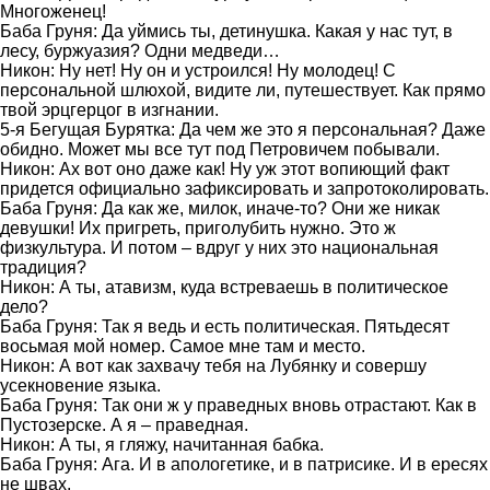
Многоженец!
Баба Груня: Да уймись ты, детинушка. Какая у нас тут, в
лесу, буржуазия? Одни медведи…
Никон: Ну нет! Ну он и устроился! Ну молодец! С
персональной шлюхой, видите ли, путешествует. Как прямо
твой эрцгерцог в изгнании.
5-я Бегущая Бурятка: Да чем же это я персональная? Даже
обидно. Может мы все тут под Петровичем побывали.
Никон: Ах вот оно даже как! Ну уж этот вопиющий факт
придется официально зафиксировать и запротоколировать.
Баба Груня: Да как же, милок, иначе-то? Они же никак
девушки! Их пригреть, приголубить нужно. Это ж
физкультура. И потом – вдруг у них это национальная
традиция?
Никон: А ты, атавизм, куда встреваешь в политическое
дело?
Баба Груня: Так я ведь и есть политическая. Пятьдесят
восьмая мой номер. Самое мне там и место.
Никон: А вот как захвачу тебя на Лубянку и совершу
усекновение языка.
Баба Груня: Так они ж у праведных вновь отрастают. Как в
Пустозерске. А я – праведная.
Никон: А ты, я гляжу, начитанная бабка.
Баба Груня: Ага. И в апологетике, и в патрисике. И в ересях
не швах.