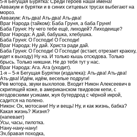
5-я Бегущая Бурятка: Среди героев наши имена!
Аввакум и бурятки и в синих ситцевых трусах выбегают на
мороз.
Аввакум: Ать-два! Ать-два! Ать-два!
Враг Народа (тайком): Баба Груня, а баба Груня!
Баба Груня: Ну чего тебе ещё, лиходей? Лиходеище?
Враг Народа: А дай, бабушка, хлебушка.
Баба Груня: О Господи! О Господи!
Враг Народа: Ну дай. Христа ради дай.
Баба Груня: О Господи! О Господи! (встает, отрезает краюху,
идет к выходу) Ну на. И только кышь отсюдова. Только
брысь. Только никшни. Не до тебя тут у нас.
Враг Народа: Ага. Ага (уходит).
1-я – 5-я Бегущая Бурятки (издалека): Ать-два! Ать-два!
Ать-два! Идём, идём, веселые подруги!
Рев мотора, звуки выхлопов. Входит Никон Алексеевич в
скрипящей коже, в американском твидовом кепи, с
ягодовскими усиками, жуя бутердрод с чёрной икрой,
садится на полено.
Никон: Ох, мотосани! Ну и вещь! Ну, и как жизнь, бабка?
Какая жизнь? Жизня?
(напевает)
Усы, часы, пилотка.
Нану-нану-нану!
Эх,бравая походка,