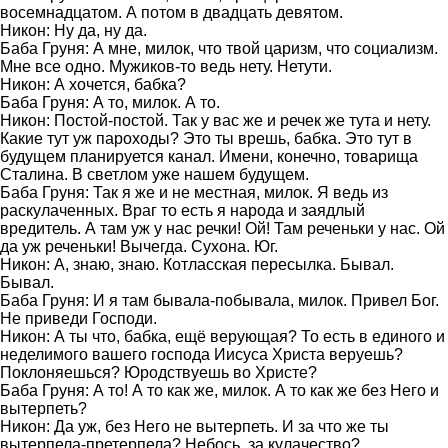
восемнадцатом. А потом в двадцать девятом.
Никон: Ну да, ну да.
Баба Груня: А мне, милок, что твой царизм, что социализм.
Мне все одно. Мужиков-то ведь нету. Нетути.
Никон: А хочется, бабка?
Баба Груня: А то, милок. А то.
Никон: Постой-постой. Так у вас же и речек же тута и нету.
Какие тут уж пароходы? Это ты врешь, бабка. Это тут в
будущем планируется канал. Имени, конечно, товарища
Сталина. В светлом уже нашем будущем.
Баба Груня: Так я же и не местная, милок. Я ведь из
раскулаченных. Враг то есть я народа и заядлый
вредитель. А там уж у нас речки! Ой! Там реченьки у нас. Ой
да уж реченьки! Вычегда. Сухона. Юг.
Никон: А, знаю, знаю. Котласская пересылка. Бывал.
Бывал.
Баба Груня: И я там бывала-побывала, милок. Привел Бог.
Не приведи Господи.
Никон: А ты что, бабка, ещё верующая? То есть в единого и
неделимого вашего господа Иисуса Христа веруешь?
Поклоняешься? Юродствуешь во Христе?
Баба Груня: А то! А то как же, милок. А то как же без Него и
вытерпеть?
Никон: Да уж, без Него не вытерпеть. И за что же ты
вытерпела-претерпела? Небось, за кулачество?