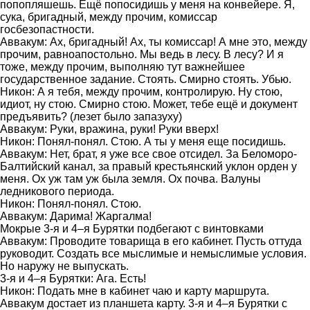
попопляшешь. Ещё попосидишь у меня на конвейере. Я,
сука, бригадный, между прочим, комиссар
госбезопастности.
Аввакум: Ах, бригадный! Ах, ты комиссар! А мне это, между
прочим, равноапостольно. Мы ведь в лесу. В лесу? И я
тоже, между прочим, выполняю тут важнейшее
государственное задание. Стоять. Смирно стоять. Убью.
Никон: А я тебя, между прочим, контролирую. Ну стою,
идиот, ну стою. Смирно стою. Может, тебе ещё и документ
предъявить? (лезет было запазуху)
Аввакум: Руки, вражина, руки! Руки вверх!
Никон: Понял-понял. Стою. А ты у меня еще посидишь.
Аввакум: Нет, брат, я уже все свое отсидел. За Беломоро-
Балтийский канал, за правый крестьянский уклон орден у
меня. Ох уж там уж была земля. Ох почва. Валуны
ледникового периода.
Никон: Понял-понял. Стою.
Аввакум: Дарима! Жаргалма!
Мокрые 3-я и 4–я Бурятки подбегают с винтовками
Аввакум: Проводите товарища в его кабинет. Пусть оттуда
руководит. Создать все мыслимые и немыслимые условия.
Но наружу не выпускать.
3-я и 4–я Бурятки: Ага. Есть!
Никон: Подать мне в кабинет чаю и карту маршрута.
Аввакум достает из планшета карту. 3-я и 4–я Бурятки с