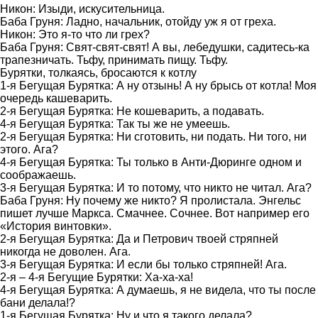
Никон: Изыди, искусительница.
Баба Груня: Ладно, начальник, отойду уж я от греха.
Никон: Это я-то что ли грех?
Баба Груня: Свят-свят-свят! А вы, лебедушки, садитесь-ка
трапезничать. Тьфу, принимать пищу. Тьфу.
Бурятки, толкаясь, бросаются к котлу
1-я Бегущая Бурятка: А ну отзынь! А ну брысь от котла! Моя
очередь кашеварить.
2-я Бегущая Бурятка: Не кошеварить, а подавать.
4-я Бегущая Бурятка: Так ты же не умеешь.
2-я Бегущая Бурятка: Ни сготовить, ни подать. Ни того, ни
этого. Ага?
4-я Бегущая Бурятка: Ты только в Анти-Дюринге одном и
соображаешь.
3-я Бегущая Бурятка: И то потому, что никто не читал. Ага?
Баба Груня: Ну почему же никто? Я пролистала. Энгельс
пишет лучше Маркса. Смачнее. Сочнее. Вот например его
«История винтовки».
2-я Бегущая Бурятка: Да и Петрович твоей стряпней
никогда не доволен. Ага.
3-я Бегущая Бурятка: И если бы только стряпней! Ага.
2-я – 4-я Бегущие Бурятки: Ха-ха-ха!
4-я Бегущая Бурятка: А думаешь, я не видела, что ты после
бани делала!?
1-я Бегущая Бурятка: Ну и что я такого делала?