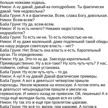
больше ножками ходишь.
Никон: А ну давай, давай-ка поподробнее. Ты фактически
давай. Чем недовольна?
Баба Груня: А я и фактически. Всем, слава Богу, довольная.
Никон: Всем-всем?
Баба Груня: Ну да, всем-всем.
Никон: И то есть ничего? Никаких недостатков,
недоработок?
Баба Груня: То есть ни-ни. То есть полностью ни-ни.
Никон: И ну даже маленькой, даже подленькой такой обиды
на нашу родную советскую власть – нет?
Баба Груня: Нет. Власть она власть и есть. Карательный
орган. По определению.
Никон: Ну да. Это-то ну да. Завсегда карательный.
Преимущественно. Ну а все-таки? Ну хоть чуть-чуть? У нас,
поймите, сейчас такая установка.
Баба Груня: Ну если чуть-чуть – то да.
Никон: А ну! А ну давай! Давай фактические примеры.
Баба Груня: А вот в девятьсот четвертом пришли
пароходы. Увезли мужиков на японскую. А потом опять же
в девятьсот четырнадцатом пришли и увезли на
германскую. И никого назад не привезли. Ой, лишенько! А я
тогда ещё молодая была, ладная вся из себя.
Никон: Ну так это ж ещё при проклятом царизме.
Баба Груня: Не всё-то, милок, при царизме. А потом в