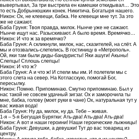
вывертывал, За три выстрела ен камешки откидывал… Это
то есть Добрынюшкин конек. Никитича. Богатыря нашего.
Никон: Ох, не клевещи, бабка. Не клевещи мне тут. За это
же не сажают.
Баба Груня: Твоя правда, милок. Нынче уже не сажают.
Нынче ищут нас. Разыскивают. А было время. Времячко…
Никон: И что ж за времячко?
Баба Груня: А скликнули, милок, нас, сказителей, на слёт. А
мы и отозвались-слетелись. В гостиницу в «Метрополь».
Ой, яки там были диды-бандуристы! Яки ашуги! Акыны!
Слепцы! Сплошь слепцы!
Никон: И что ж?
Баба Груня: А и что ж! И спели мы им. И полетели мы с
этого слета на север. На Котласскую, помогай Бог,
пересылку.
Никон: Помню. Припоминаю. Смутно припоминаю. Был у
нас такой не совсем удачный зигзаг. Ох и заморочила ты
мне, бабка, голову (моет руки в чане) Ох, натуральная тут у
вас живая вода!
Баба Груня: Ну да, милок, ну да. Тебе – живая.
1-я – 5-я Бегущая Бурятки: Ать-два! Ать-два! Ать-два!
Никон: А вот и наши героини! Наши героические лыжницы!
Баба Груня: Девушки, а девушки! Тут до вас товарищ из
центру.