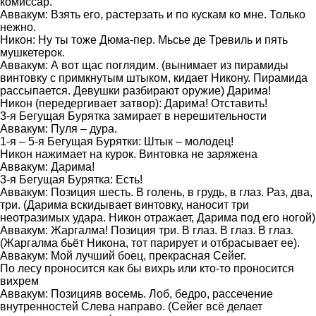
комиссар.
Аввакум: Взять его, растерзать и по кускам ко мне. Только
нежно.
Никон: Ну ты тоже Дюма-пер. Мьсье де Тревиль и пять
мушкетерок.
Аввакум: А вот щас поглядим. (вынимает из пирамиды
винтовку с примкнутым штыком, кидает Никону. Пирамида
рассыпается. Девушки разбирают оружие) Дарима!
Никон (передергивает затвор): Дарима! Отставить!
3-я Бегущая Бурятка замирает в нерешительности
Аввакум: Пуля – дура.
1-я – 5-я Бегущая Бурятки: Штык – молодец!
Никон нажимает на курок. Винтовка не заряжена
Аввакум: Дарима!
3-я Бегущая Бурятка: Есть!
Аввакум: Позиция шесть. В голень, в грудь, в глаз. Раз, два,
три. (Дарима вскидывает винтовку, наносит три
неотразимых удара. Никон отражает, Дарима под его ногой)
Аввакум: Жаргалма! Позиция три. В глаз. В глаз. В глаз.
(Жаргалма бьёт Никона, тот парирует и отбрасывает ее).
Аввакум: Мой лучший боец, прекрасная Сейег.
По лесу проносится как бы вихрь или кто-то проносится
вихрем
Аввакум: Позицияв восемь. Лоб, бедро, рассечение
внутренностей Слева направо. (Сейег всё делает