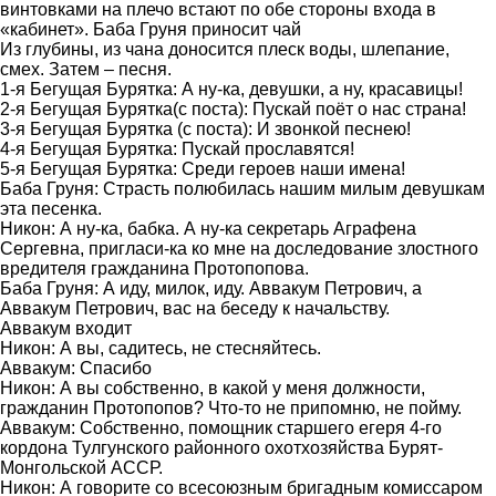
винтовками на плечо встают по обе стороны входа в
«кабинет». Баба Груня приносит чай
Из глубины, из чана доносится плеск воды, шлепание,
смех. Затем – песня.
1-я Бегущая Бурятка: А ну-ка, девушки, а ну, красавицы!
2-я Бегущая Бурятка(с поста): Пускай поёт о нас страна!
3-я Бегущая Бурятка (с поста): И звонкой песнею!
4-я Бегущая Бурятка: Пускай прославятся!
5-я Бегущая Бурятка: Среди героев наши имена!
Баба Груня: Страсть полюбилась нашим милым девушкам
эта песенка.
Никон: А ну-ка, бабка. А ну-ка секретарь Аграфена
Сергевна, пригласи-ка ко мне на доследование злостного
вредителя гражданина Протопопова.
Баба Груня: А иду, милок, иду. Аввакум Петрович, а
Аввакум Петрович, вас на беседу к начальству.
Аввакум входит
Никон: А вы, садитесь, не стесняйтесь.
Аввакум: Спасибо
Никон: А вы собственно, в какой у меня должности,
гражданин Протопопов? Что-то не припомню, не пойму.
Аввакум: Собственно, помощник старшего егеря 4-го
кордона Тулгунского районного охотхозяйства Бурят-
Монгольской АССР.
Никон: А говорите со всесоюзным бригадным комиссаром