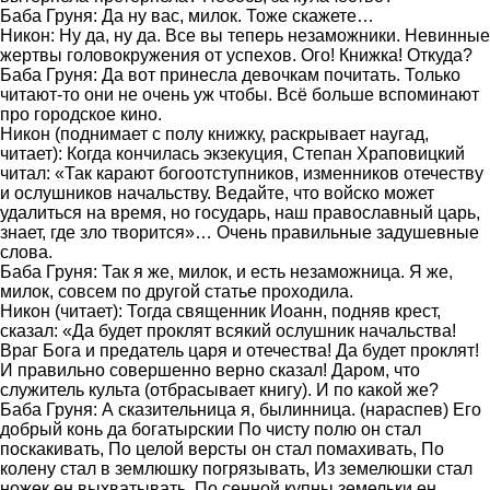
Баба Груня: Да ну вас, милок. Тоже скажете…
Никон: Ну да, ну да. Все вы теперь незаможники. Невинные
жертвы головокружения от успехов. Ого! Книжка! Откуда?
Баба Груня: Да вот принесла девочкам почитать. Только
читают-то они не очень уж чтобы. Всё больше вспоминают
про городское кино.
Никон (поднимает с полу книжку, раскрывает наугад,
читает): Когда кончилась экзекуция, Степан Храповицкий
читал: «Так карают богоотступников, изменников отечеству
и ослушников начальству. Ведайте, что войско может
удалиться на время, но государь, наш православный царь,
знает, где зло творится»… Очень правильные задушевные
слова.
Баба Груня: Так я же, милок, и есть незаможница. Я же,
милок, совсем по другой статье проходила.
Никон (читает): Тогда священник Иоанн, подняв крест,
сказал: «Да будет проклят всякий ослушник начальства!
Враг Бога и предатель царя и отечества! Да будет проклят!
И правильно совершенно верно сказал! Даром, что
служитель культа (отбрасывает книгу). И по какой же?
Баба Груня: А сказительница я, былинница. (нараспев) Его
добрый конь да богатырскии По чисту полю он стал
поскакивать, По целой версты он стал помахивать, По
колену стал в землюшку погрязывать, Из земелюшки стал
ножек ен выхватывать, По сенной купны земельки ен