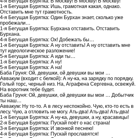
4-я Бегущая Бурятка: В Москву! В Москву! В Москву!
1-я Бегущая Бурятка: Ишь, грамотная какая, однако.
Отставить мне тут грамотность.
4-я Бегущая Бурятка: Один Бурхан знает, сколько уже
пробежали…
1-я Бегущая Бурятка: Бурхана отставить. Отставить
Бурхана.
4-я Бегущая Бурятка: Ох! Добежать бы…
1-я Бегущая Бурятка: А ну отставить! А ну отставить мне
тут идеологическое разложение!
5-я Бегущая Бурятка: А иди ты…
1-я Бегущая Бурятка: А ну!
5-я Бегущая Бурятка: А на!
Баба Груня: Ой, девушки, ой девушки вы мои …
Аввакум (входит с белкой): А ну-ка, на зарядку по порядку.
Голый торс, черный низ. На, Аграфена Сергевна, освежуй.
На воротник тебе будет.
Баба Груня: Ой, девушки, ой девушки вы мои … Добытчик
ты наш…
Аввакум: Ну то-то. А в лесу неспокойно. Чую, кто-то есть в
лесу. Чую, а отловить не могу. Ать-два! Ать-два! Ать-два!
1-я Бегущая Бурятка: А ну-ка, девушки, а ну, красавицы!
2-я Бегущая Бурятка: Пускай поёт о нас страна!
3-я Бегущая Бурятка: И звонкой песнею!
4-я Бегущая Бурятка: Пускай прославятся!