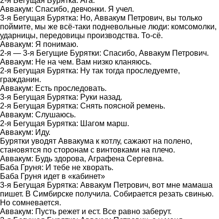
2-я Бегущая Бурятка: Ага.
Аввакум: Спасибо, девчонки. Я учел.
3-я Бегущая Бурятка: Но, Аввакум Петрович, вы только
поймите, мы же всё-таки подневольные люди: комсомолки,
ударницы, передовицы производства. То-сё.
Аввакум: Я понимаю.
2-я — 3-я Бегущие Бурятки: Спасибо, Аввакум Петрович.
Аввакум: Не на чем. Вам низко кланяюсь.
2-я Бегущая Бурятка: Ну так тогда проследуемте,
гражданин.
Аввакум: Есть проследовать.
3-я Бегущая Бурятка: Руки назад.
2-я Бегущая Бурятка: Снять поясной ремень.
Аввакум: Слушаюсь.
2-я Бегущая Бурятка: Шагом марш.
Аввакум: Иду.
Бурятки уводят Аввакума к котлу, сажают на полено,
становятся по сторонам с винтовками на плечо.
Аввакум: Будь здорова, Аграфена Сергевна.
Баба Груня: И тебе не хворать.
Баба Груня идет в «кабинет»
3-я Бегущая Бурятка: Аввакум Петрович, вот мне мамаша
пишет. В Симбирске получила. Собирается резать свинью.
Но сомневается.
Аввакум: Пусть режет и ест. Все равно заберут.