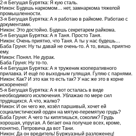
2-я Бегущая Бурятка: Я кую сталь.
Никон: Будешь наркомом… нет, замнаркома тяжелой
промышленности.
3-я Бегущая Бурятка: А я работаю в райкоме. Работаю с
документами.
Никон: Это достойно. Будешь секретарем райкома.
5-я Бегущая Бурятка: А я Таня. Просто Таня.
Никон: Очень приятно, что Таня. А ты у нас будешь…
Баба Груня: Ну ты давай не очень-то. А то, вишь, приятно
ему.
Никон: Понял. Не дурак.
Баба Груня: Ну то-то.
4-я Бегущая Бурятка: А я труженик кооперативного
прилавка. И ещё по выходным гулящая. Гуляю с парнями.
Никон: Как? И это как то есть так? У нас же это в корне
искоренено!
5-я Бегущая Бурятка: А я вот осталась в виде
необходимого исключения. Ублажаю по мере сил
трудящихся. А что, жалко?
Никон: И он чего же, козёл паршивый, хочет ей
социалистический орден на мятую-перемятую грудь?
Баба Груня: А чего ты кипятишься, соколик? Грудь
хорошая, упругая. А бегает она получше всех, кроме,
понятно, Петровича да вот Тани.
Никон: Да он вредитель! Буржуазный разложенец!