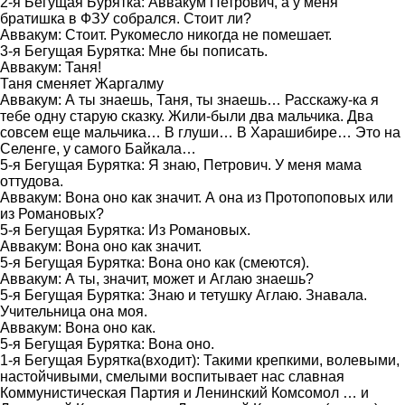
2-я Бегущая Бурятка: Аввакум Петрович, а у меня
братишка в ФЗУ собрался. Стоит ли?
Аввакум: Стоит. Рукомесло никогда не помешает.
3-я Бегущая Бурятка: Мне бы пописать.
Аввакум: Таня!
Таня сменяет Жаргалму
Аввакум: А ты знаешь, Таня, ты знаешь… Расскажу-ка я
тебе одну старую сказку. Жили-были два мальчика. Два
совсем еще мальчика… В глуши… В Харашибире… Это на
Селенге, у самого Байкала…
5-я Бегущая Бурятка: Я знаю, Петрович. У меня мама
оттудова.
Аввакум: Вона оно как значит. А она из Протопоповых или
из Романовых?
5-я Бегущая Бурятка: Из Романовых.
Аввакум: Вона оно как значит.
5-я Бегущая Бурятка: Вона оно как (смеются).
Аввакум: А ты, значит, может и Аглаю знаешь?
5-я Бегущая Бурятка: Знаю и тетушку Аглаю. Знавала.
Учительница она моя.
Аввакум: Вона оно как.
5-я Бегущая Бурятка: Вона оно.
1-я Бегущая Бурятка(входит): Такими крепкими, волевыми,
настойчивыми, смелыми воспитывает нас славная
Коммунистическая Партия и Ленинский Комсомол … и