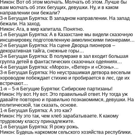
Никон: Вот об этом молчать. Молчать об этом. Лучше бы
вам молчать об этих бегущих, девушки. Ну, и в каком
направлении они бежали?
3-я Бегущая Бурятка: В западном направлении. На запад
бежали. На заход.
Никон: Ага, в мир капитала. Понятно.
1-я Бегущая Бурятка: А в Казахстане мы видели сказочную
инсценировку, подготовленную акмолинскими пионерами…
2-я Бегущая Бурятка: На сцене Дворца пионеров –
декоративная тайга, снежные горы…
3-я Бегущая Бурятка: В полумраке в зал входит большая
группа детей в фантастических сказочных одеяниях…
4-я Бегущая Бурятка: «Мороз», «Ветер» и «Огонь»…
3-я Бегущая Бурятка: Но неустрашимая детвора веселым
хороводом побеждает стихию и пробирается в лес, где их
встречают…
1-я – 5-я Бегущие Бурятки: Сибирские партизаны!
Никон: Ну вот. Ну вот. Это правильный ответ. Ну тогда уж
давайте повторно и правильно познакомимся, девушки. На
политической, так сказать, основе.
1-я Бегущая Бурятка: А это как?
Никон: Ну это так, чем хлеб зарабатываете. К какому
трудовому классу принадлежите.
1-я Бегущая Бурятка: Я рожу рожь.
Никон: Будешь наркомом сельского хозяйства республики.