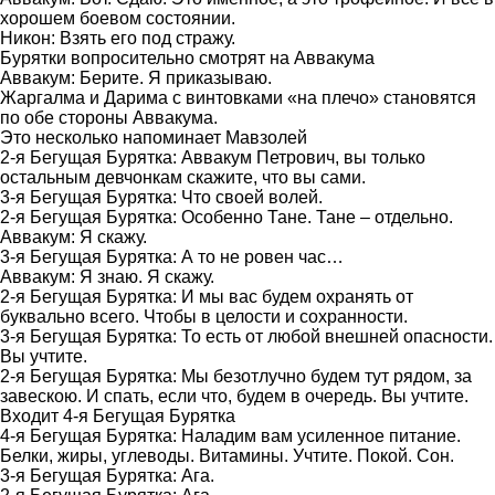
хорошем боевом состоянии.
Никон: Взять его под стражу.
Бурятки вопросительно смотрят на Аввакума
Аввакум: Берите. Я приказываю.
Жаргалма и Дарима с винтовками «на плечо» становятся
по обе стороны Аввакума.
Это несколько напоминает Мавзолей
2-я Бегущая Бурятка: Аввакум Петрович, вы только
остальным девчонкам скажите, что вы сами.
3-я Бегущая Бурятка: Что своей волей.
2-я Бегущая Бурятка: Особенно Тане. Тане – отдельно.
Аввакум: Я скажу.
3-я Бегущая Бурятка: А то не ровен час…
Аввакум: Я знаю. Я скажу.
2-я Бегущая Бурятка: И мы вас будем охранять от
буквально всего. Чтобы в целости и сохранности.
3-я Бегущая Бурятка: То есть от любой внешней опасности.
Вы учтите.
2-я Бегущая Бурятка: Мы безотлучно будем тут рядом, за
завескою. И спать, если что, будем в очередь. Вы учтите.
Входит 4-я Бегущая Бурятка
4-я Бегущая Бурятка: Наладим вам усиленное питание.
Белки, жиры, углеводы. Витамины. Учтите. Покой. Сон.
3-я Бегущая Бурятка: Ага.