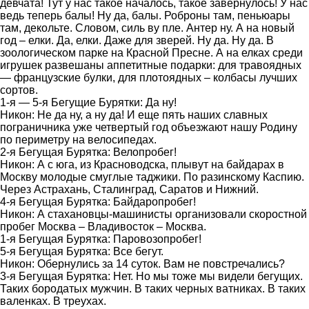
девчата! Тут у нас такое началось, такое завернулось! У нас
ведь теперь балы! Ну да, балы. Роброны там, пеньюары
там, декольте. Словом, силь ву пле. Антер ну. А на новый
год – елки. Да, елки. Даже для зверей. Ну да. Ну да. В
зоологическом парке на Красной Пресне. А на елках среди
игрушек развешаны аппетитные подарки: для травоядных
— французские булки, для плотоядных – колбасы лучших
сортов.
1-я — 5-я Бегущие Бурятки: Да ну!
Никон: Не да ну, а ну да! И еще пять наших славных
пограничника уже четвертый год объезжают нашу Родину
по периметру на велосипедах.
2-я Бегущая Бурятка: Велопробег!
Никон: А с юга, из Красноводска, плывут на байдарах в
Москву молодые смуглые таджики. По разинскому Каспию.
Через Астрахань, Сталинград, Саратов и Нижний.
4-я Бегущая Бурятка: Байдаропробег!
Никон: А стахановцы-машинисты организовали скоростной
пробег Москва – Владивосток – Москва.
1-я Бегущая Бурятка: Паровозопробег!
5-я Бегущая Бурятка: Все бегут.
Никон: Обернулись за 14 суток. Вам не повстречались?
3-я Бегущая Бурятка: Нет. Но мы тоже мы видели бегущих.
Таких бородатых мужчин. В таких черных ватниках. В таких
валенках. В треухах.