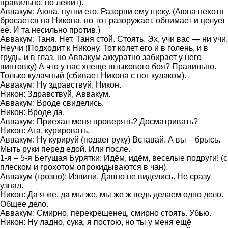
правильно, но лежит).
Аввакум: Аюна, пугни его. Разорви ему щеку. (Аюна нехотя
бросается на Никона, но тот разоружает, обнимает и целует
её. И та несильно против.)
Аввакум: Таня. Нет. Таня стой. Стоять. Эх, учи вас — ни учи.
Неучи (Подходит к Никону. Тот колет его и в голень, и в
грудь, и в глаз, но Аввакум аккуратно забирает у него
винтовку) А что у нас хлеще штыкового боя? Правильно.
Только кулачный (сбивает Никона с ног кулаком).
Аввакум: Ну здравствуй, Никон.
Никон: Здравствуй, Аввакум.
Аввакум: Вроде свиделись.
Никон: Вроде да.
Аввакум: Приехал меня проверять? Досматривать?
Никон: Ага, курировать.
Аввакум: Ну курируй (подает руку) Вставай. А вы – брысь.
Мыть руки перед едой. Или после.
1-я – 5-я Бегущая Бурятки: Идём, идём, веселые подруги! (с
плеском и грохотом опрокидываются в чан).
Аввакум (грозно): Извини. Давно не виделись. Не сразу
узнал.
Никон: Да я же, да мы же, мы же ж ведь делаем одно дело.
Общее дело.
Аввакум: Смирно, перекрещенец, смирно стоять. Убью.
Никон: Ну ладно, сука, я постою, но ты у меня ещё