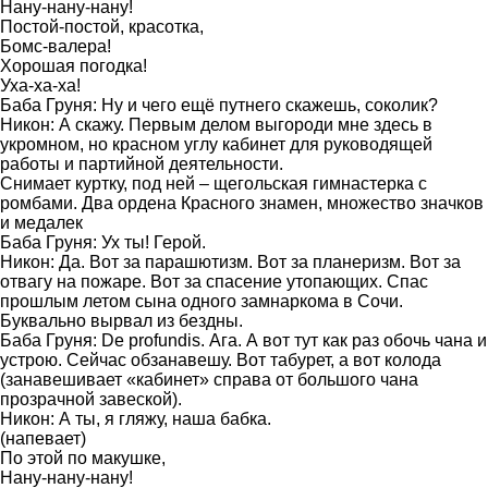
Нану-нану-нану!
Постой-постой, красотка,
Бомс-валера!
Хорошая погодка!
Уха-ха-ха!
Баба Груня: Ну и чего ещё путнего скажешь, соколик?
Никон: А скажу. Первым делом выгороди мне здесь в
укромном, но красном углу кабинет для руководящей
работы и партийной деятельности.
Снимает куртку, под ней – щегольская гимнастерка с
ромбами. Два ордена Красного знамен, множество значков
и медалек
Баба Груня: Ух ты! Герой.
Никон: Да. Вот за парашютизм. Вот за планеризм. Вот за
отвагу на пожаре. Вот за спасение утопающих. Спас
прошлым летом сына одного замнаркома в Сочи.
Буквально вырвал из бездны.
Баба Груня: De profundis. Ага. А вот тут как раз обочь чана и
устрою. Сейчас обзанавешу. Вот табурет, а вот колода
(занавешивает «кабинет» справа от большого чана
прозрачной завеской).
Никон: А ты, я гляжу, наша бабка.
(напевает)
По этой по макушке,
Нану-нану-нану!