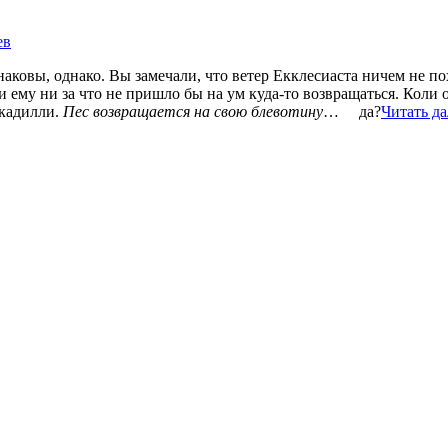
ев
наковы, однако. Вы замечали, что ветер Екклесиаста ничем не п
 ему ни за что не пришло бы на ум куда-то возвращаться. Коли 
ккадилли.
Пес возвращается на свою блевотину
… да?
Читать д