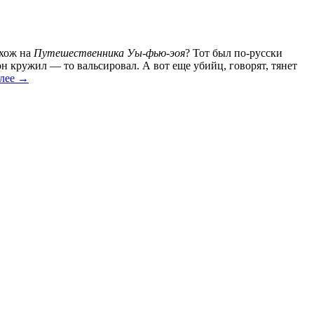
охож на
Путешественника Уы-фью-эоя
? Тот был по-русски
он кружил — то вальсировал. А вот еще убийц, говорят, тянет
алее →