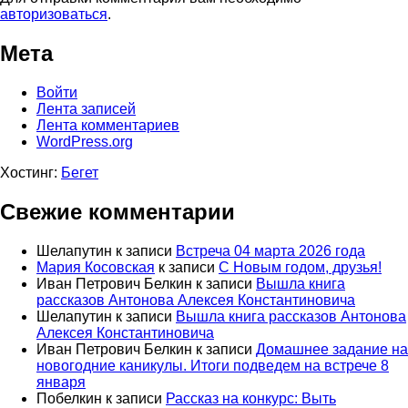
авторизоваться
.
Мета
Войти
Лента записей
Лента комментариев
WordPress.org
Хостинг:
Бегет
Свежие комментарии
Шелапутин
к записи
Встреча 04 марта 2026 года
Мария Косовская
к записи
С Новым годом, друзья!
Иван Петрович Белкин
к записи
Вышла книга
рассказов Антонова Алексея Константиновича
Шелапутин
к записи
Вышла книга рассказов Антонова
Алексея Константиновича
Иван Петрович Белкин
к записи
Домашнее задание на
новогодние каникулы. Итоги подведем на встрече 8
января
Побелкин
к записи
Рассказ на конкурс: Выть