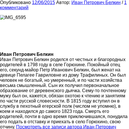
Опубликовано
12/06/2015
Автор:
Иван Петрович Белкин
/
1
комментарий
Иван Петрович Белкин
Иван Петрович Белкин родился от честных и благородных
родителей в 1798 году в селе Горюхине. Покойный отец
его, секунд-майор Петр Иванович Белкин, был женат на
девице Пелагее Гавриловне из дому Трафилиных. Он был
человек не богатый, но умеренный, и по части хозяйства
весьма смышленный. Сын их получил первоначальное
образование от деревенского дьячка. Сему-то почтенному
мужу был он, кажется, обязан охотою к чтению и занятиям
по части русской словесности. В 1815 году вступил он в
службу в пехотный егерской полк (числом не упомню), в
коем и находился до самого 1823 года. Смерть его
родителей, почти в одно время приключившаяся, понудила
его подать в отставку и приехать в село Горюхино, свою
отчину.
Посмотреть все записи автора Иван Петрович