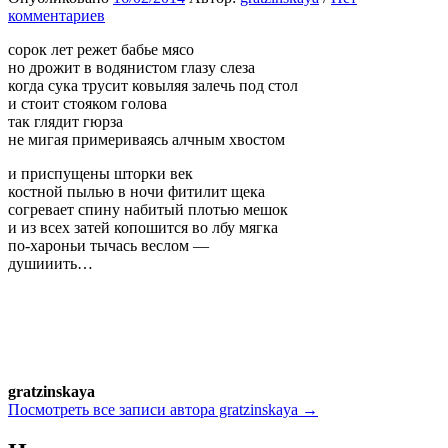
комментариев
сорок лет режет бабье мясо
но дрожит в водянистом глазу слеза
когда сука трусит ковыляя залечь под стол
и стоит стояком голова
так глядит гюрза
не мигая примериваясь алчным хвостом
и приспущены шторки век
костной пылью в ночи фитилит щека
согревает спину набитый плотью мешок
и из всех затей копошится во лбу мягка
по-хароньи тычась веслом —
душииить…
gratzinskaya
Посмотреть все записи автора gratzinskaya →