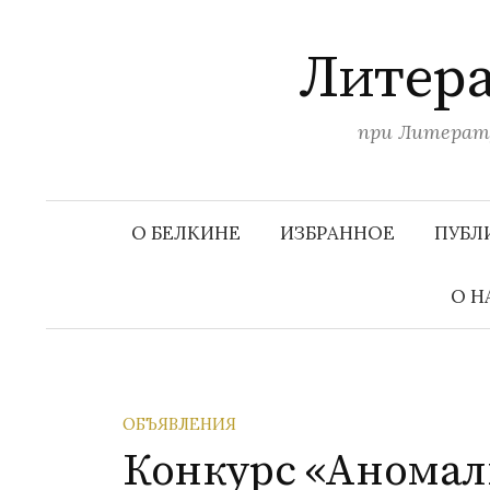
П
е
Литера
р
е
при Литерату
й
т
и
к
О БЕЛКИНЕ
ИЗБРАННОЕ
ПУБЛ
с
о
О Н
д
е
р
ж
ОБЪЯВЛЕНИЯ
и
Конкурс «Аномал
м