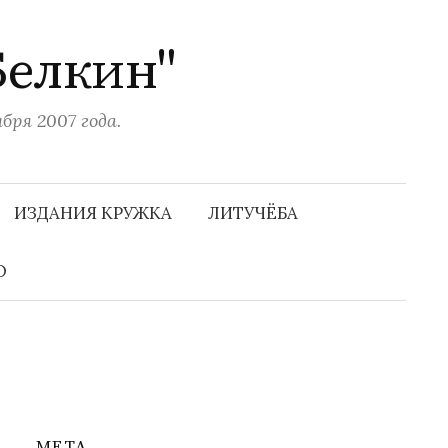
Белкин"
ря 2007 года.
Н
а
ИЗДАНИЯ КРУЖКА
ЛИТУЧЁБА
й
т
и
О
:
МЕТА