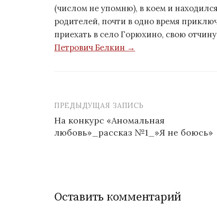
(числом не упомню), в коем и находился
родителей, почти в одно время приключ
приехать в село Горюхино, свою отчину
Петрович Белкин →
ПРЕДЫДУЩАЯ ЗАПИСЬ
На конкурс «Аномальная
любовь»_рассказ №1_»Я не боюсь»
Н
а
в
и
Оставить комментарий
г