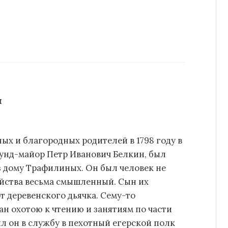
н
ых и благородных родителей в 1798 году в
кунд-майор Петр Иванович Белкин, был
з дому Трафилиных. Он был человек не
зяйства весьма смышленный. Сын их
т деревенского дьячка. Сему-то
ан охотою к чтению и занятиям по части
ил он в службу в пехотный егерской полк