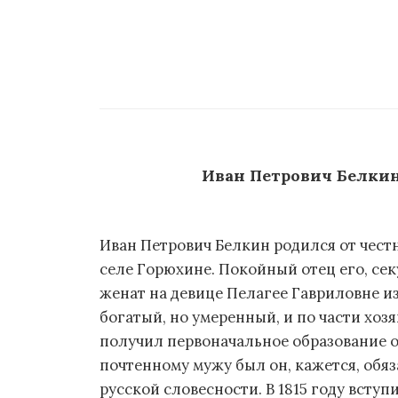
Иван Петрович Белки
Иван Петрович Белкин родился от честн
селе Горюхине. Покойный отец его, се
женат на девице Пелагее Гавриловне и
богатый, но умеренный, и по части хо
получил первоначальное образование о
почтенному мужу был он, кажется, обяз
русской словесности. В 1815 году вступ