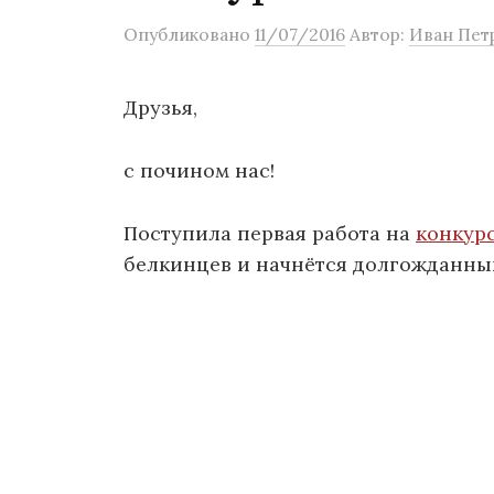
о
Опубликовано
11/07/2016
Автор:
Иван Пет
м
у
Друзья,
с почином нас!
Поступила первая работа на
конкур
белкинцев и начнётся долгожданный