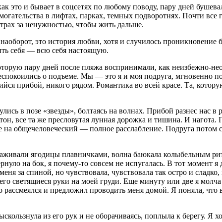
ак это и бывает в соцсетях по любому поводу, пару дней бушев
могательства в лифтах, парках, темных подворотнях. Почти все 
 страх за ненужностью, чтобы жить дальше.
 наоборот, это история любви, хотя и случилось проникновение 
ить себя — всю себя настоящую.
оторую пару дней после пляжа воспринимали, как неизбежно-не
беспокоились о подъеме. Мы — это я и моя подруга, мгновенно 
ийся прибой, никого рядом. Романтика во всей красе. Та, котор
ись в позе «звезды», болтаясь на волнах. Прибой разнес нас в
ктон, все та же пресловутая лунная дорожка и тишина. И нагота
де на общечеловеческий — полное расслабление. Подруга потом сп
аживали ягодицы плавничками, волна баюкала колыбельным ритм
ернуло на бок, я почему-то совсем не испугалась. В тот момент 
 меня за спиной, но чувствовала, чувствовала так остро и сладко,
его светящиеся руки на моей груди. Еще минуту или две я молча 
о рассмеялся и предложил проводить меня домой. Я поняла, что 
скользнула из его рук и не оборачиваясь, поплыла к берегу. Я 