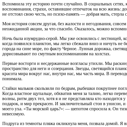
Вспомнила эту историю почти случайно. В социальных сетях, к
воспоминания, страхи, оставившие отпечаток на всю жизнь: до
не отстоял свою честь, но психо-память — добрая мать, стерла
Моя история совсем другая, без жалости и негодования, совсем
неожиданной акции, за что спасибо. Оказалось, можно вспомн
Ночь была изумрудно-серой. Мы уже освоились с лестницей, к
когда появился планктон, мы легко сбежали вниз и ничуть не 
города на сине море, по факту Черное. Лунная дорожка, светящ
дорисовывают по смутным воспоминаниям на холстах.
Первые восторги и несдержанные возгласы утихли. Мы раскинул
пространство для неги и созерцания. Звезды, светящийся план
красота мира вокруг нас, внутри нас, мы часть мира. В перево
понимала.
Стайки мальков скользили по бедрам, рыбешки покрупнее погл
Когда властное щупальце, обхватив меня за талию, легко перев
волны, ритм двух тел, хотя я и не представляла кто находится у
подарок, и мир прекрасен. И заключительный стон в унисон, и 
моего уха. «Ты морской царь?»: — шепотом спросила я. Он тих
невесомую.
Подруга из темноты пляжа окликнула меня, позвала домой. Я вы