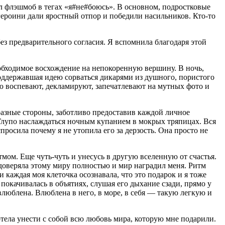
ал флэшмоб в тегах «я#не#боюсь». В основном, подростковые
героини дали яростный отпор и победили насильников. Кто-то
без предварительного согласия. Я вспомнила благодаря этой
обходимое восхождение на непокоренную вершину. В ночь,
поддержавшая идею сорваться дикарями из душного, пористого
ую воспевают, декламируют, запечатлевают на мутных фото и
 разные стороны, заботливо предоставив каждой личное
. Глупо наслаждаться ночным купанием в мокрых тряпицах. Вся
росила почему я не утопила его за дерзость. Она просто не
ом. Еще чуть-чуть и унесусь в другую вселенную от счастья.
я доверяла этому миру полностью и мир наградил меня. Ритм
 и каждая моя клеточка осознавала, что это подарок и я тоже
покачивалась в объятиях, слушая его дыхание сзади, прямо у
влюблена. Влюблена в него, в море, в себя — такую легкую и
хотела унести с собой всю любовь мира, которую мне подарили.