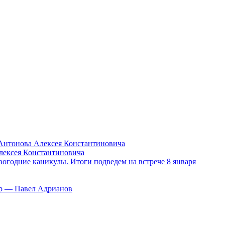
Антонова Алексея Константиновича
лексея Константиновича
вогодние каникулы. Итоги подведем на встрече 8 января
тор — Павел Адрианов