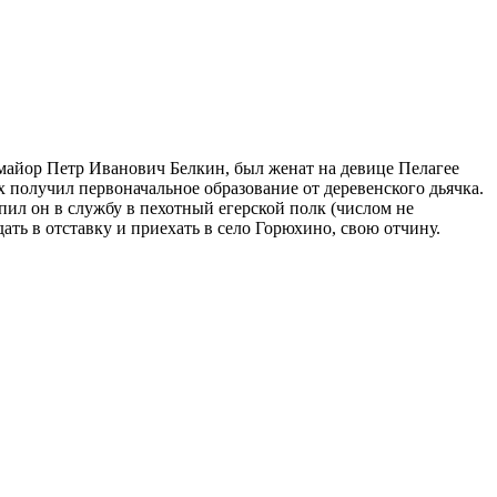
-майор Петр Иванович Белкин, был женат на девице Пелагее
 получил первоначальное образование от деревенского дьячка.
пил он в службу в пехотный егерской полк (числом не
ать в отставку и приехать в село Горюхино, свою отчину.