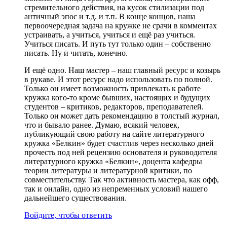
стремительного действия, на кусок стилизации под
античный эпос и т.д. и т.п. В конце концов, наша
первоочередная задача на кружке не срачи в комментах
устраивать, а учиться, учиться и ещё раз учиться.
Учиться писать. И путь тут только один – собственно
писать. Ну и читать, конечно.
И ещё одно. Наш мастер – наш главный ресурс и козырь
в рукаве. И этот ресурс надо использовать по полной.
Только он имеет возможность привлекать к работе
кружка кого-то кроме бывших, настоящих и будущих
студентов – критиков, редакторов, преподавателей.
Только он может дать рекомендацию в толстый журнал,
что и бывало ранее. Думаю, всякий человек,
публикующий свою работу на сайте литературного
кружка «Белкин» будет счастлив через несколько дней
прочесть под ней рецензию основателя и руководителя
литературного кружка «Белкин», доцента кафедры
теории литературы и литературной критики, по
совместительству. Так что активность мастера, как офф,
так и онлайн, одно из непременных условий нашего
дальнейшего существования.
Войдите, чтобы ответить