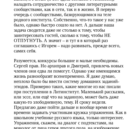
наладить сотрудничество с другими литературными
сообществами, как в сети, так и в жизни. В первую
очередь с сообществами, базирующимися на теле
родного института. Собственно, что-то такое у нас уже
было, однако быстро сошло на нет. А дальше наша
задача сводится даже не столько к тому, чтобы
заинтересовать гостей, сколько к тому, чтобы НЕ
ОТПУГНУТЬ. А значит – и тут я в который раз
соглашаюсь с Игорем – надо развивать, прежде всего,
самих себя.
Разумеется, конкурсы большие и малые необходимы.
Сергей прав. Но архиправ и Дмитрий, привлечь новых
членов они едва ли помогут. Однако уже имеющимся
жизнь разнообразят всенепременно. Я даже думаю,
неплохо было бы ввести систему домашних заданий-
этюдов. Примерно таких, какие многие из нас писали
при поступлении в Литинститут. Маленький рассказик,
или эссе, или ещё что на заданную, может быть даже
какую-то злободневную, тему. И сроку неделя.
Предлагаю даже пойти дальше и вообще время от
времени задавать участникам кружка упражнения. Как в
школьном учебнике русского языка, только интереснее.
Упражнения, скажем, на диалог с подтекстами, на
монолог от лица героя другого пола, на изображение