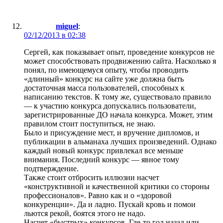
miguel
:
02/12/2013 в 02:38
Сергей, как показывает опыт, проведение конкурсов не
может способствовать продвижению сайта. Насколько я
понял, по имеющемуся опыту, чтобы проводить
«длинный» конкурс на сайте уже должна быть
достаточная масса пользователей, способных к
написанию текстов. К тому же, существовало правило
— к участию конкурса допускались пользователи,
зарегистрированные ДО начала конкурса. Может, этим
правилом стоит поступиться, не знаю.
Было и присуждение мест, и вручение дипломов, и
публикации в альманаха лучших произведений. Однако
каждый новый конкурс привлекал все меньше
внимания. Последний конкурс — явное тому
подтверждение.
Также стоит отбросить иллюзии насчет
«конструктивной и качественной критики со стороны
профессионалов». Равно как и о «здоровой
конкуренции». Да и ладно. Пускай кровь и помои
льются рекой, боятся этого не надо.
Насчет «быстрых» конкурсов. Где-то год назад или