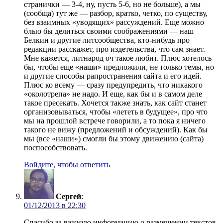
странички — 3-4, ну, пусть 5-6, но не больше), а мы
(сообща) тут же — разбор, кратко, четко, по существу,
без взаимных «уводящих» рассуждений. Еще можно
блыо бы делиться своими соображениями — наш
Белкин и другие литсообщества, кто-нибудь про
редакции расскажет, про издетельства, что сам знает.
Мне кажется, литнарод оч такое любит. Плюс хотелось
бы, чтобы еще «наши» предложили, не только темы, но
и другие способы рапространения сайта и его идей.
Плюс ко всему — сразу предупредить, что никакого
«околотрепа» не надо. И еще, как бы и в самом деле
такое пресекать. Хочется также знать, как сайт станет
организовываться, чтобы «лететь в будущее», про что
мы на прошлой встрече говорили, а то пока я ничего
такого не вижу (предложений и обсуждений). Как бы
мы (все «наши») смогли бы этому движению (сайта)
поспособствовать.
Войдите, чтобы ответить
Сергей
:
01/12/2013 в 22:30
Спасибо за важную информацию о размещении текстов.