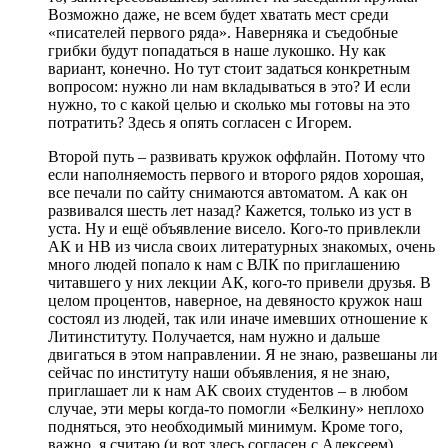
Возможно даже, не всем будет хватать мест среди
«писателей первого ряда». Наверняка и съедобные
грибки будут попадаться в наше лукошко. Ну как
вариант, конечно. Но тут стоит задаться конкретным
вопросом: нужно ли нам вкладываться в это? И если
нужно, то с какой целью и сколько мы готовы на это
потратить? Здесь я опять согласен с Игорем.
Второй путь – развивать кружок оффлайн. Потому что
если наполняемость первого и второго рядов хорошая,
все печали по сайту снимаются автоматом. А как он
развивался шесть лет назад? Кажется, только из уст в
уста. Ну и ещё объявление висело. Кого-то привлекли
АК и НВ из числа своих литературных знакомых, очень
много людей попало к нам с ВЛК по приглашению
читавшего у них лекции АК, кого-то привели друзья. В
целом процентов, наверное, на девяносто кружок наш
состоял из людей, так или иначе имевших отношение к
Литинституту. Получается, нам нужно и дальше
двигаться в этом направлении. Я не знаю, развешаны ли
сейчас по институту наши объявления, я не знаю,
приглашает ли к нам АК своих студентов – в любом
случае, эти меры когда-то помогли «Белкину» неплохо
подняться, это необходимый минимум. Кроме того,
важно, я считаю (и вот здесь согласен с Алексеем),