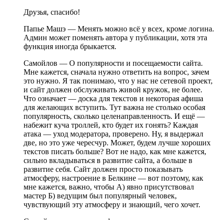
Друзья, спасибо!
Папье Машэ — Менять можно всё у всех, кроме логина.
Админ может поменять автора у публикации, хотя эта
функция иногда брыкается.
Самойлов — O популярности и посещаемости сайта.
Мне кажется, сначала нужно ответить на вопрос, зачем
это нужно. Я так понимаю, что у нас не сетевой проект,
и сайт должен обслуживать живой кружок, не более.
Что означает — доска для текстов и некоторая афиша
для желающих вступить. Тут важна не столько особая
популярность, сколько целенаправленность. И ещё —
набежит куча троллей, кто будет их гонять? Каждая
атака — уход модератора, проверено. Ну, я выдержал
две, но это уже чересчур. Может, будем лучше хороших
текстов писать больше? Вот не надо, как мне кажется,
сильно вкладываться в развитие сайта, а больше в
развитие себя. Сайт должен просто показывать
атмосферу, настроение в Белкине — вот поэтому, как
мне кажется, важно, чтобы А) явно присутствовал
мастер Б) ведущим был популярный человек,
чувствующий эту атмосферу и знающий, чего хочет.