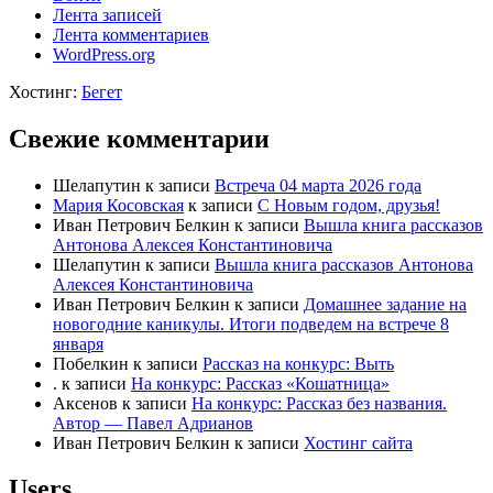
Лента записей
Лента комментариев
WordPress.org
Хостинг:
Бегет
Свежие комментарии
Шелапутин
к записи
Встреча 04 марта 2026 года
Мария Косовская
к записи
С Новым годом, друзья!
Иван Петрович Белкин
к записи
Вышла книга рассказов
Антонова Алексея Константиновича
Шелапутин
к записи
Вышла книга рассказов Антонова
Алексея Константиновича
Иван Петрович Белкин
к записи
Домашнее задание на
новогодние каникулы. Итоги подведем на встрече 8
января
Побелкин
к записи
Рассказ на конкурс: Выть
.
к записи
На конкурс: Рассказ «Кошатница»
Аксенов
к записи
На конкурс: Рассказ без названия.
Автор — Павел Адрианов
Иван Петрович Белкин
к записи
Хостинг сайта
Users