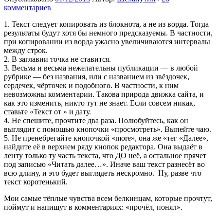
комментариев
1. Текст следует копировать из блокнота, а не из ворда. Тогда
результаты будут хотя бы немного предсказуемы. В частности,
при копировании из ворда ужасно увеличиваются интервалы
между строк.
2. В заглавии точка не ставится.
3. Весьма и весьма нежелательны публикации — в любой
рубрике — без названия, или с названием из звёздочек,
сердечек, чёрточек и подобного. В частности, к ним
невозможны комментарии. Такова природа движка сайта, и
как это изменить, никто тут не знает. Если совсем никак,
ставьте «Текст от » и дату.
4. Не спешите, прочтите два раза. Полюбуйтесь, как он
выглядит с помощью кнопочки «просмотреть». Выпейте чаю.
5. Не пренебрегайте кнопочкой «more», она же «тег «Далее»,
найдите её в верхнем ряду кнопок редактора. Она выдаёт в
ленту только ту часть текста, что ДО неё, а остальное прячет
под записью «Читать далее…». Иначе ваш текст разнесёт во
всю длину, и это будет выглядеть нескромно. Ну, разве что
текст коротенький.
Мои самые тёплые чувства всем белкинцам, которые прочтут,
поймут и напишут в комментариях: «прочёл, понял».