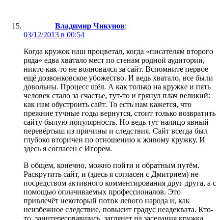
Владимир Чикунов
:
03/12/2013 в 00:54
Когда кружок наш процветал, когда «писателям второго
ряда» едва хватало мест по стенам родной аудитории,
никто как-то не волновался за сайт. Вспомните первое
ещё дозвонковское убожество. И ведь хватало, все были
довольны. Процесс шёл. А как только на кружке и пять
человек стало за счастье, тут-то и грянул плач великий:
как нам обустроить сайт. То есть нам кажется, что
прежние тучные годы вернутся, стоит только возвратить
сайту былую популярность. Но ведь тут налицо явный
перевёртыш из причины и следствия. Сайт всегда был
глубоко вторичен по отношению к живому кружку. И
здесь я согласен с Игорем.
В общем, конечно, можно пойти и обратным путём.
Раскрутить сайт, и (здесь я согласен с Дмитрием) не
посредством активного комментирования друг друга, а с
помощью оплачиваемых профессионалов. Это
привлечёт некоторый поток левого народа и, как
неизбежное следствие, повысит градус неадеквата. Кто-
то, заинтересовавшись, заглянет на заседания кружка.