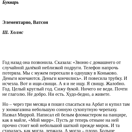
Букварь
Элементарно, Ватсон
Ш. Холмс
Год назад она позвонила. Сказала: «Звоню с домашнего от
случайной далёкой неблизкой подруги. Телефон напрочь
потеряла. Мы с мужем переехали в однушку в Коньково.
Деньги кончаются. Деньги кончились». И повесила трубку. И
исчезла. Вот и ищи-свищи. А я и не ищу. Я свищу. Жалобно.
Год. Целый круглый год. Сижу букой. Ничего не веди. Почти
не глаголю. Не добро. Ни есть. Худо-бедно, а живете.
Но – через три месяца я пошел спасаться на Арбат и купил там
у зоомагазина небольшую сонную сухопутную черепаху.
Назвал Миррой. Написал ей белым фломастером на панцире,
как в майле, «Мой мирр». Пусть де теперь отныне на ней
прочно стоит мой небольшой шаткий прежде мирок. И та
старалась, как могла, держала. А могла – плохо. Больше