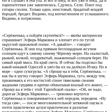
Но и слушает в оба уха. И вот и обед. И вот уже и обед. Да и
парипатетики уже закончились. Сдулись. Сели. Поют под
гитары схолии. Только один, неистовый, брадатый младой
бородой, бродит. Видимо, под впечатлением от услышанного.
Видимо, в потрясении.
«Серёженька, а пойдём скупнёмся?» — якобы матерински
спрашивает Эсфирь Марковна и хлопает его по тугой
округлой оранжевой попке. «А давайте». – говорит
Серёженька. И они под прямым беспощадным жгучим
солнцем идут к самому синему Чёрному морю. На скалистый,
рыжий, колкий, ноздреватый, выжженный солнцем берег. На
самый край мыса. На край света. И сейчас бы подплыл бы
какой-никакой Одиссей и увёз бы их на далёкую Итаку. Но в
море – одни сухогрузы. «А сброшу-ка я тебя, Серёженька, —
как бы в шутку говорит Эсфирь Марковна, туго, между тем,
прижимаясь к его костистой спине тяжелыми своими
жадными грудями и крепко обхватывая впалый его живот, —
сброшу-ка я тебя с этой Тарпейской скалы». «Ой, не надо,
дорогая Эсфирь Марковна», — тревожно вертится
Серёженька и поворачивается к ней передом, передком. «Ну
тогда сам», — после многозначительной затяжной паузы и
почти практически целуя практически в разлатые
мальчиковые губы, говорит Эсфирь Марковна. Серёженька в