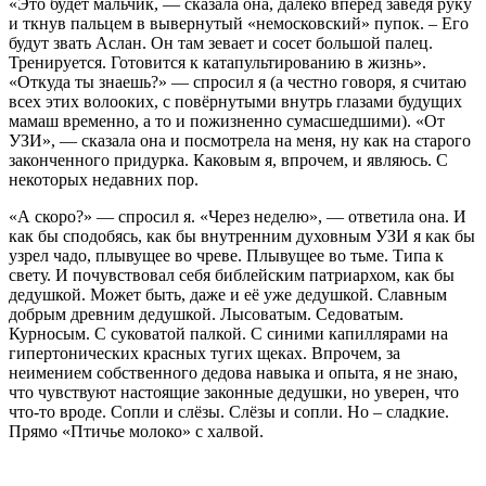
«Это будет мальчик, — сказала она, далеко вперёд заведя руку
и ткнув пальцем в вывернутый «немосковский» пупок. – Его
будут звать Аслан. Он там зевает и сосет большой палец.
Тренируется. Готовится к катапультированию в жизнь».
«Откуда ты знаешь?» — спросил я (а честно говоря, я считаю
всех этих волооких, с повёрнутыми внутрь глазами будущих
мамаш временно, а то и пожизненно сумасшедшими). «От
УЗИ», — сказала она и посмотрела на меня, ну как на старого
законченного придурка. Каковым я, впрочем, и являюсь. С
некоторых недавних пор.
«А скоро?» — спросил я. «Через неделю», — ответила она. И
как бы сподобясь, как бы внутренним духовным УЗИ я как бы
узрел чадо, плывущее во чреве. Плывущее во тьме. Типа к
свету. И почувствовал себя библейским патриархом, как бы
дедушкой. Может быть, даже и её уже дедушкой. Славным
добрым древним дедушкой. Лысоватым. Седоватым.
Курносым. С суковатой палкой. С синими капиллярами на
гипертонических красных тугих щеках. Впрочем, за
неимением собственного дедова навыка и опыта, я не знаю,
что чувствуют настоящие законные дедушки, но уверен, что
что-то вроде. Сопли и слёзы. Слёзы и сопли. Но – сладкие.
Прямо «Птичье молоко» с халвой.