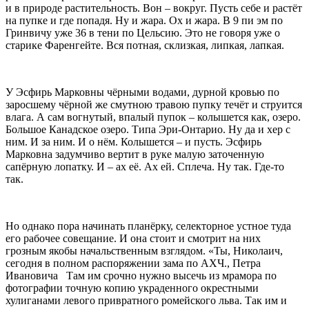
и в природе растительность. Вон – вокруг. Пусть себе и растёт
на пупке и где попадя. Ну и жара. Ох и жара. В 9 пи эм по
Гринвичу уже 36 в тени по Цельсию. Это не говоря уже о
старике Фаренгейте. Вся потная, склизкая, липкая, лапкая.
У Эсфирь Марковны чёрными водами, дурной кровью по
заросшему чёрной же смутною травою пупку течёт и струится
влага. А сам вогнутый, впалый пупок – колышется как, озеро.
Большое Канадское озеро. Типа Эри-Онтарио. Ну да и хер с
ним. И за ним. И о нём. Колышется – и пусть. Эсфирь
Марковна задумчиво вертит в руке малую заточенную
сапёрную лопатку. И – ах её. Ах ей. Сплеча. Ну так. Где-то
так.
Но однако пора начинать планёрку, селекторное устное туда
его рабочее совещание. И она стоит и смотрит на них
грозным якобы начальственным взглядом. «Ты, Николаич,
сегодня в полном распоряжении зама по АХЧ., Петра
Ивановича Там им срочно нужно высечь из мрамора по
фотографии точную копию украденного окрестными
хулиганами левого привратного ромейского льва. Так им и