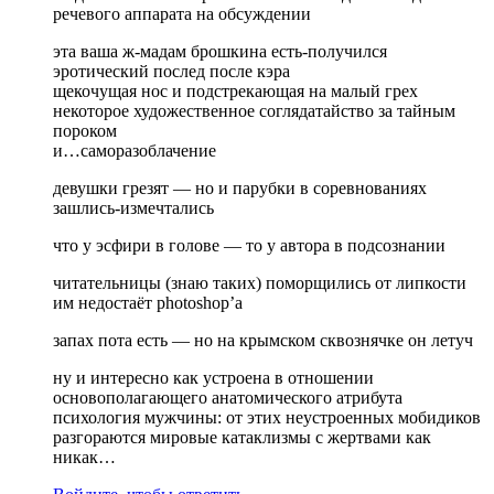
речевого аппарата на обсуждении
эта ваша ж-мадам брошкина есть-получился
эротический послед после кэра
щекочущая нос и подстрекающая на малый грех
некоторое художественное соглядатайство за тайным
пороком
и…саморазоблачение
девушки грезят — но и парубки в соревнованиях
зашлись-измечтались
что у эсфири в голове — то у автора в подсознании
читательницы (знаю таких) поморщились от липкости
им недостаёт photoshop’а
запах пота есть — но на крымском сквознячке он летуч
ну и интересно как устроена в отношении
основополагающего анатомического атрибута
психология мужчины: от этих неустроенных мобидиков
разгораются мировые катаклизмы с жертвами как
никак…