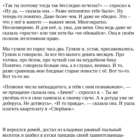
«Так ты поэтому тогда так бесследно исчезла?» — спросил я.
«Ну да, — сказала она. – Разве непонятно тебе было». Ну
теперь-то понятно. Даже более чем. И даже не обидно. Это –
что у неё в животе — важнее меня. Многократно.
Несоизмеримо. И для неё, и, увы, для меня. Она ведь даже не
сказала «прости» или там хотя бы «не обижайся». Она в своём
полном легитимном праве.
Мы гуляли по парку часа два. Гуляли и, устав, присаживались.
Гуляли и говорили. За все без малого девять месяцев. Про
толчки, про белок, про чуткий сон на неудобном боку.
Понятно, говорила больше она, а я слушал, внимал. И то,
разве сравнишь мои бледные старые новости с её. Вот то-то.
Вот то-то же.
«Позвони числа пятнадцатого, я тебя с ним познакомлю», —
не прощание сказала она. «Зачем? – спросил я. – Ты же
увезёшь его в свои пампасы к своему гаучо. А я дотуда уже не
доберусь. Не дотянусь». «И то правда», — сказала она. И ушла
платить квартплату в «Сбербанк».
Я вернулся домой, достал из кладовки ржавый пыльный
молоток и разбил в куски панцирь своей хранительницы-