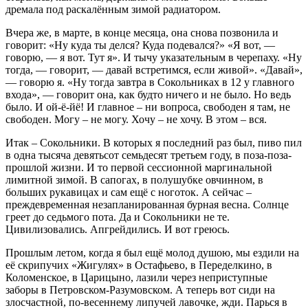
дремала под раскалённым зимой радиатором.
Вчера же, в марте, в конце месяца, она снова позвонила и
говорит: «Ну куда ты делся? Куда подевался?» «Я вот, —
говорю, — я вот. Тут я». И тычу указательным в черепаху. «Ну
тогда, — говорит, — давай встретимся, если живой». «Давай»,
— говорю я. «Ну тогда завтра в Сокольниках в 12 у главного
входа», — говорит она, как будто ничего и не было. Но ведь
было. И ой-ё-йё! И главное – ни вопроса, свободен я там, не
свободен. Могу – не могу. Хочу – не хочу. В этом – вся.
Итак – Сокольники. В которых я последний раз был, пиво пил
в одна тысяча девятьсот семьдесят третьем году, в поза-поза-
прошлой жизни. И то первой сессионной маргинальной
лимитной зимой. В сапогах, в полушубке овчинном, в
больших рукавицах и сам ещё с ноготок. А сейчас –
преждевременная незапланированная бурная весна. Солнце
греет до седьмого пота. Да и Сокольники не те.
Цивилизовались. Апгрейдились. И вот греюсь.
Прошлым летом, когда я был ещё молод душою, мы ездили на
её скрипучих «Жигулях» в Остафьево, в Переделкино, в
Коломенское, в Царицыно, лазили через неприступные
заборы в Петровском-Разумовском. А теперь вот сиди на
злосчастной, по-весеннему липучей лавочке, жди. Парься в