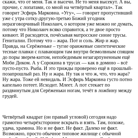
скажи, что от меня. Так и высечи. Не то меня высекут. А вы,
прочие, с лопатами, со мной на четвёртый квартал». Так
говорит Эсфирь Марковна. «Угу», — говорит пропустивший
уже с утра сотку-другую-третью Божий угодник
неразговорчивый Николаич, о котором уже можно не думать,
потому что Николаич всяко справится, а те двое просто
кивают. И расходятся, почёсывая матросские синие трусы.
Гениталии. Потому что – жара. Пот и соль. Жир и жар.
Правда, на Серёженьке – тугие оранжевые синтетические
тесные плавки с плавающим там внутри безмолвным спящим
до поры зверем-китом, непобедимым незагарпуненным ещё
Моби Диком. А у Сорокина в трусах — как в домино – всё
пусто-пусто. Рыба. И это трижды проверено ещё в прошлый-
позапрошлый раз. Ну и жара. Ну так и что ж, что, что жара?
Ну жара. Тоже ей невидаль. И Эсфирь Марковна густо потно
капельно потеет. Исходит. Млеет. А пот стекает по
раздвинутым для Серёженьки ногам, течёт в ложбину между
грудей.
Четвёртый квадрат (он правый угловой) сегодня надо
грамотно четырёхсторонне вскрыть и взять. Там, похоже,
удача, храмина. Но и не факт. Не факт. Далеко не факт.
Возможно, просто обычное типовое жилище с обычной