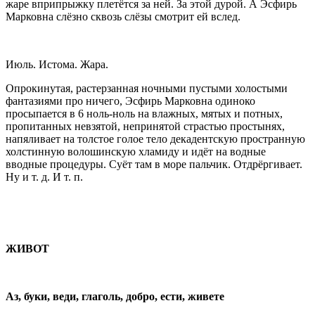
жаре вприпрыжку плетётся за ней. За этой дурой. А Эсфирь
Марковна слёзно сквозь слёзы смотрит ей вслед.
Июль. Истома. Жара.
Опрокинутая, растерзанная ночными пустыми холостыми
фантазиями про ничего, Эсфирь Марковна одиноко
просыпается в 6 ноль-ноль на влажных, мятых и потных,
пропитанных невзятой, непринятой страстью простынях,
напяливает на толстое голое тело декадентскую пространную
холстинную волошинскую хламиду и идёт на водные
вводные процедуры. Суёт там в море пальчик. Отдрёргивает.
Ну и т. д. И т. п.
ЖИВОТ
Аз, буки, веди, глаголь, добро, ести, живете