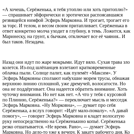
«А хочешь, Серёженька, я тебя утоплю или хоть притоплю?»
— спрашивает эйфорически и эротически распоясавшаяся
резвящейся нимфой Эсфирь Марковна. И трогает, трогает его
за торс. И телом, и весом своим притапливает. Серёженька в
ответ конкретно молча уходит в глубину, в темь. Ложится, как
Маринеску, на грунт, к бычкам, отключает все её чаяния.. И
был таков. Незадача.
Назад они идут по жаре мокрыми. Идут вяло. Сухая трава зло
колется. Из-под шлёпанцев взлетают кратковременные
облачка пыли. Солнце палит, как пулемёт «Максим». У
Эсфирь Марковны сползают набухшие морем трусы, обнажая
верхнюю линию сплошной, уже дремучей, волосатости. Но
она не поддёргивает. Она надеется обратить внимание. Хоть
чуточку внимания. Но нет как нет. «А что у тебя с курсовой
по Плинию, Серёженька?» — переключает мысль и месседж
Эсфирь Марковна. «Ну Морковна», — думает про себя
Серёженька, а вслух говорит: «Идёт мало-помалу». «А давай
помогу», — говорит Эсфирь Марковна и кладет волосатую
руку непосредственно на Серёженькино копьё. Серёженька
резко отшатывается. «Не время. Рано», — думает Эсфирь
Марковна. Но дело-то уже к вечеру. К закату рабочего дня. Ко