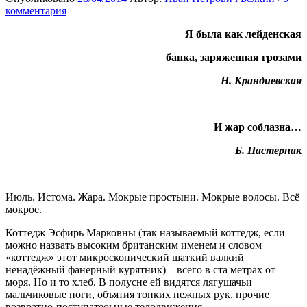
комментария
Я была как лейденская
банка, заряженная грозами
Н. Крандиевская
И жар соблазна…
Б. Пастернак
Июль. Истома. Жара. Мокрые простыни. Мокрые волосы. Всё
мокрое.
Коттедж Эсфирь Марковны (так называемый коттедж, если
можно назвать высоким британским именем и словом
«коттедж» этот микроскопический шаткий валкий
ненадёжный фанерный курятник) – всего в ста метрах от
моря. Но и то хлеб. В полусне ей видятся лягушачьи
мальчиковые ноги, объятия тонких нежных рук, прочие
возвратно-поступатеоьные телодвижения.