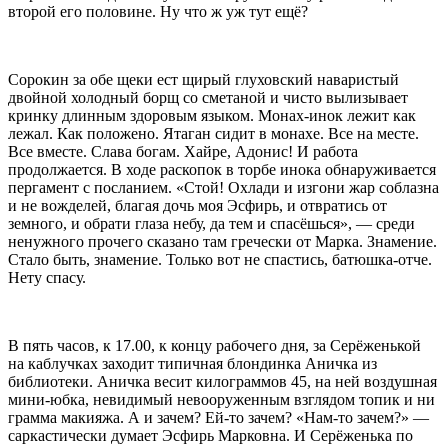
второй его половине. Ну что ж уж тут ещё?
Сорокин за обе щеки ест щирый глуховский наваристый
двойной холодный борщ со сметаной и чисто вылизывает
кринку длинным здоровым языком. Монах-инок лежит как
лежал. Как положено. Ятаган сидит в монахе. Все на месте.
Все вместе. Слава богам. Хайре, Адонис! И работа
продолжается. В ходе раскопок в торбе инока обнаруживается
пергамент с посланием. «Стой! Охлади и изгони жар соблазна
и не вожделей, благая дочь моя Эсфирь, и отвратись от
земного, и обрати глаза небу, да тем и спасёшься», — среди
ненужного прочего сказано там гречески от Марка. Знамение.
Стало быть, знамение. Только вот не спастись, батюшка-отче.
Нету спасу.
В пять часов, к 17.00, к концу рабочего дня, за Серёженькой
на каблучках заходит типичная блондинка Аничка из
библиотеки. Аничка весит килограммов 45, на ней воздушная
мини-юбка, невидимый невооруженным взглядом топик и ни
грамма макияжа. А и зачем? Ей-то зачем? «Нам-то зачем?» —
саркастически думает Эсфирь Марковна. И Серёженька по