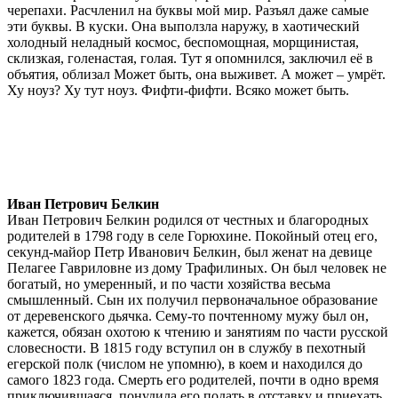
черепахи. Расчленил на буквы мой мир. Разъял даже самые
эти буквы. В куски. Она выползла наружу, в хаотический
холодный неладный космос, беспомощная, морщинистая,
склизкая, голенастая, голая. Тут я опомнился, заключил её в
объятия, облизал Может быть, она выживет. А может – умрёт.
Ху ноуз? Ху тут ноуз. Фифти-фифти. Всяко может быть.
Иван Петрович Белкин
Иван Петрович Белкин родился от честных и благородных
родителей в 1798 году в селе Горюхине. Покойный отец его,
секунд-майор Петр Иванович Белкин, был женат на девице
Пелагее Гавриловне из дому Трафилиных. Он был человек не
богатый, но умеренный, и по части хозяйства весьма
смышленный. Сын их получил первоначальное образование
от деревенского дьячка. Сему-то почтенному мужу был он,
кажется, обязан охотою к чтению и занятиям по части русской
словесности. В 1815 году вступил он в службу в пехотный
егерской полк (числом не упомню), в коем и находился до
самого 1823 года. Смерть его родителей, почти в одно время
приключившаяся, понудила его подать в отставку и приехать