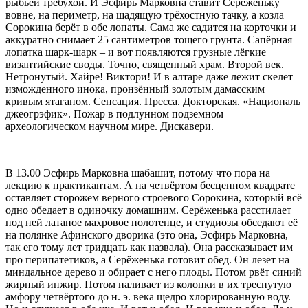
рыбьей требухой. И Эсфирь Марковна ставит Серёженьку
вовне, на периметр, на щадящую трёхостную тачку, а козла
Сорокина берёт в обе лопаты. Сама же садится на корточки и
аккуратно снимает 25 сантиметров тощего грунта. Сапёрная
лопатка шарк-шарк – и вот появляются грузные лёгкие
византийские своды. Точно, священный храм. Второй век.
Нетронутый. Хайре! Виктори! И в алтаре даже лежит скелет
изможденного инока, пронзённый золотым дамасским
кривым ятаганом. Сенсация. Пресса. Докторская. «Националь
джеогрэфик». Пожар в подлунном подземном
археологическом научном мире. Дискавери.
В 13.00 Эсфирь Марковна шабашит, потому что пора на
лекцию к практикантам. А на четвёртом бесценном квадрате
оставляет сторожем верного строевого Сорокина, который всё
одно обедает в одиночку домашним. Серёженька расстилает
под ней латаное махровое полотенце, и студиозы обседают её
на полянке Афинского дворика (это она, Эсфирь Марковна,
так его тому лет тридцать как назвала). Она рассказывает им
про перипатетиков, а Серёженька готовит обед. Он лезет на
миндальное дерево и обирает с него плоды. Потом рвёт синий
жирный инжир. Потом наливает из колонки в их треснутую
амфору четвёртого до н. э. века щедро хлорированную воду.