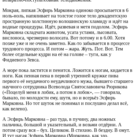
Мокрая, липкая Эсфирь Марковна одиноко просыпается в 6
ноль-ноль, напяливает на толстое голое тело декадентскую
пространную холстинную волошинскую хламиду и идёт на
водные процедуры. Идёт, развевая и метя подолом. Эсфирь
Марковна складчата животом, усата устами, лысовата,
вислоноса, чрезмерно волосата. Вот потому и в 6.00. Хотя
позже уже и не очень заметно. Как-то забывается в процессе
трудового процесса. И потом – жара. Жуть. Пот. Вот. Тем
более отдельные кудри на её на голове – туги, как у
Фидиевого Зевса.
А море пока ластится и пенится. Ложится к ногам, кидается в
ноги. Как пенная пена в первой утренней кружке пива
первого её неудачного неудачливого мужа, бывшего старшего
научного сотрудника Всеволода Святославовича Рюрикова
(«Поцелуй меня в лобик, а потом в лобок», — говорила,
бывало, по молодости ему, шутя, но и всерьёз Эсфирь
Марковна. Но тот шуток не понимал и послушно делал всё,
как велено).
А Эсфирь Марковна – раз туда, в пучину, два ножных
пальчика, большой и указательный, и возьми отдёрни. А
потом сразу вся – бух. Целиком. В стихию. В бездну. В омут.
И тут нагая Эсфирь Марковна (Морковна, как зло,