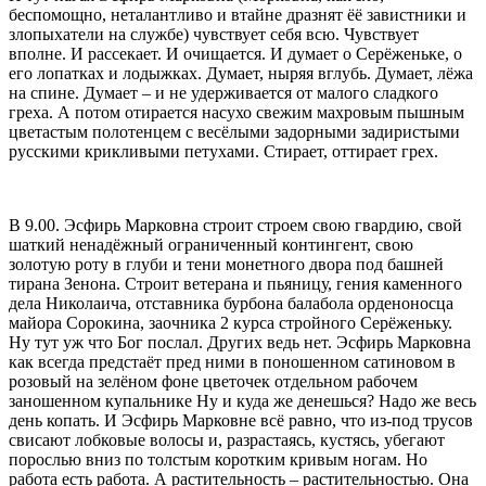
беспомощно, неталантливо и втайне дразнят ёё завистники и
злопыхатели на службе) чувствует себя всю. Чувствует
вполне. И рассекает. И очищается. И думает о Серёженьке, о
его лопатках и лодыжках. Думает, ныряя вглубь. Думает, лёжа
на спине. Думает – и не удерживается от малого сладкого
греха. А потом отирается насухо свежим махровым пышным
цветастым полотенцем с весёлыми задорными задиристыми
русскими крикливыми петухами. Стирает, оттирает грех.
В 9.00. Эсфирь Марковна строит строем свою гвардию, свой
шаткий ненадёжный ограниченный контингент, свою
золотую роту в глуби и тени монетного двора под башней
тирана Зенона. Строит ветерана и пьяницу, гения каменного
дела Николаича, отставника бурбона балабола орденоносца
майора Сорокина, заочника 2 курса стройного Серёженьку.
Ну тут уж что Бог послал. Других ведь нет. Эсфирь Марковна
как всегда предстаёт пред ними в поношенном сатиновом в
розовый на зелёном фоне цветочек отдельном рабочем
заношенном купальнике Ну и куда же денешься? Надо же весь
день копать. И Эсфирь Марковне всё равно, что из-под трусов
свисают лобковые волосы и, разрастаясь, кустясь, убегают
порослью вниз по толстым коротким кривым ногам. Но
работа есть работа. А растительность – растительностью. Она