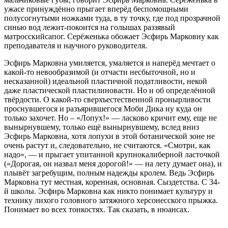
ужасе принуждённо прыгает вперёд беспомощными
полусогнутыми ножками туда, в ту точку, где под прозрачной
синью вод лежит-покоится на голышах раззявый
матросскийсапог. Серёженька обожает Эсфирь Марковну как
преподавателя и научного руководителя.
Эсфирь Марковна умиляется, умаляется и наперёд мечтает о
какой-то невообразимой (и отчасти несбыточной, но и
несказанной) идеальной пластичной податливости, некой
даже пластической пластилиновасти. Но и об определённой
твёрдости. О какой-то сверхъестественной пронырливости
проснувшегося и разъярившегося Моби Дика ну куда он
только захочет. Но – «Лопух!» — ласково кричит ему, еще не
вынырнувшему, только ещё вынырнувшему, вслед вниз
Эсфирь Марковна, хотя лопухи в этой ботанической зоне не
очень растут и, следовательно, не считаются. «Смотри, как
надо», — и прыгает упитанной крупнокалиберной ласточкой
(«Дорогая, он назвал меня дорогой!» — на лету думает она), и
плывёт загребущим, полным надежды кролем. Ведь Эсфирь
Марковна тут местная, коренная, основная. Сыздетства. С 34-
й школы. Эсфирь Марковна как никто понимает культуру и
технику лихого головного затяжного херсонесского прыжка.
Понимает во всех тонкостях. Так сказать, в нюансах.