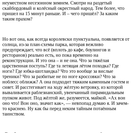
неуместном несезонном зимнем. Смотри на раздетый
скайбордовый и колёсный окрестный народ. Тем более, что
пришел на 15 минут раньше. И – чего пришёл? За каким
таким прахом?
Но вот она, как всегда королевски пунктуальна, появляется от
солнца, из-за план-схемы парка, которая вежливо
предупреждает, что всё (вплоть до кафе, боулингов и
ресторанов) реально есть, но пока временно на
реконструкции. И это она – и не она. Что за тяжёлая
царственная поступь? Где та летящая лётом походка? Где
ноги? Где юбка-шотландка? Что это вообще за вислые
треники? Что за разбитые не по ноге кроссовки? Что за
ноблесс оближж? А она подходит тяжким каменным гостем и
сияет. И расстегивает на ходу жёлтую ветровку, из которой
вываливается раблезианский, увенчанный пирамидальным
пупком живот. Под жёлтой же, разумеется, майкой. «Ах вон
оно что! Вон оно, значит как», — невпопад думаю я. И зачем-
то краснею. Ну как бы перед неким тайным потаённым
таинством.