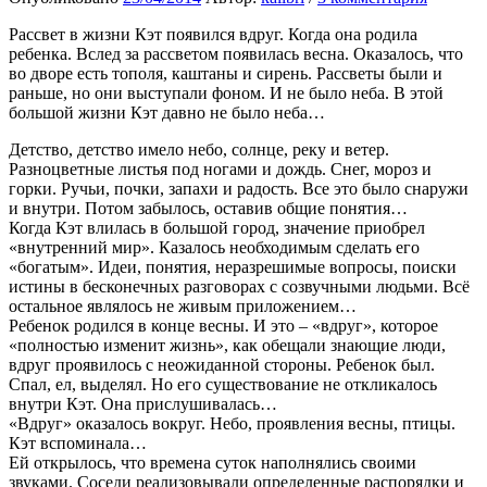
Рассвет в жизни Кэт появился вдруг. Когда она родила
ребенка. Вслед за рассветом появилась весна. Оказалось, что
во дворе есть тополя, каштаны и сирень. Рассветы были и
раньше, но они выступали фоном. И не было неба. В этой
большой жизни Кэт давно не было неба…
Детство, детство имело небо, солнце, реку и ветер.
Разноцветные листья под ногами и дождь. Снег, мороз и
горки. Ручьи, почки, запахи и радость. Все это было снаружи
и внутри. Потом забылось, оставив общие понятия…
Когда Кэт влилась в большой город, значение приобрел
«внутренний мир». Казалось необходимым сделать его
«богатым». Идеи, понятия, неразрешимые вопросы, поиски
истины в бесконечных разговорах с созвучными людьми. Всё
остальное являлось не живым приложением…
Ребенок родился в конце весны. И это – «вдруг», которое
«полностью изменит жизнь», как обещали знающие люди,
вдруг проявилось с неожиданной стороны. Ребенок был.
Спал, ел, выделял. Но его существование не откликалось
внутри Кэт. Она прислушивалась…
«Вдруг» оказалось вокруг. Небо, проявления весны, птицы.
Кэт вспоминала…
Ей открылось, что времена суток наполнялись своими
звуками. Соседи реализовывали определенные распорядки и