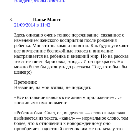
Войдите, чтобы ответить
Папье Машэ
:
21/09/2014 в 11:42
Здесь описано очень тонкое переживание, связанное с
изменением женского восприятия после рождения
ребенка. Мне это знакомо и понятно. Как будто утихают
все внутренние беспокойные голоса и внимание
настраивается на ребенка и внешний мир. Но на рассказ
текст не тянет. Зарисовка, этюд… И он прекрасен. Но
можно было бы дотянуть до рассказы. Тогда это был бы
шедевр:)
Претензии:
Название, на мой взгляд, не подходит.
«Всё остальное являлось не живым приложением…» —
«неживым» нужно вместе
«Ребенок был. Спал, ел, выделял». — слово «выделял»
выбивается из текста. «какал» — нормальное слово, тем
более, что в отношении к новорожденному оно
приобретает радостный оттенок. им же по-началу это