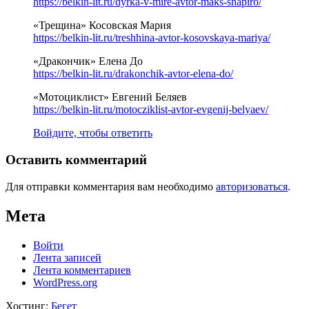
https://belkin-lit.ru/dyrka-v-mire-avtor-maks-shapiro/
«Трещина» Косовская Мария
https://belkin-lit.ru/treshhina-avtor-kosovskaya-mariya/
«Дракончик» Елена До
https://belkin-lit.ru/drakonchik-avtor-elena-do/
«Мотоциклист» Евгений Беляев
https://belkin-lit.ru/motocziklist-avtor-evgenij-belyaev/
Войдите, чтобы ответить
Оставить комментарий
Для отправки комментария вам необходимо
авторизоваться
.
Мета
Войти
Лента записей
Лента комментариев
WordPress.org
Хостинг:
Бегет