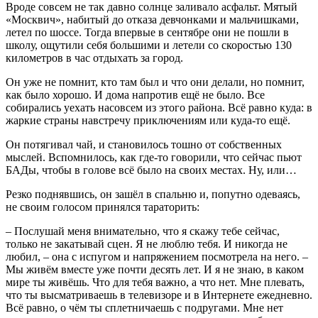
Вроде совсем не так давно солнце заливало асфальт. Мятый
«Москвич», набитый до отказа девчонками и мальчишками,
летел по шоссе. Тогда впервые в сентябре они не пошли в
школу, ощутили себя большими и летели со скоростью 130
километров в час отдыхать за город.
Он уже не помнит, кто там был и что они делали, но помнит,
как было хорошо. И дома напротив ещё не было. Все
собирались уехать насовсем из этого района. Всё равно куда: в
жаркие страны навстречу приключениям или куда-то ещё.
Он потягивал чай, и становилось тошно от собственных
мыслей. Вспомнилось, как где-то говорили, что сейчас пьют
БАДы, чтобы в голове всё было на своих местах. Ну, или…
Резко поднявшись, он зашёл в спальню и, попутно одеваясь,
не своим голосом принялся тараторить:
– Послушай меня внимательно, что я скажу тебе сейчас,
только не закатывай сцен. Я не люблю тебя. И никогда не
любил, – она с испугом и напряжением посмотрела на него. –
Мы живём вместе уже почти десять лет. И я не знаю, в каком
мире ты живёшь. Что для тебя важно, а что нет. Мне плевать,
что ты высматриваешь в телевизоре и в Интернете ежедневно.
Всё равно, о чём ты сплетничаешь с подругами. Мне нет