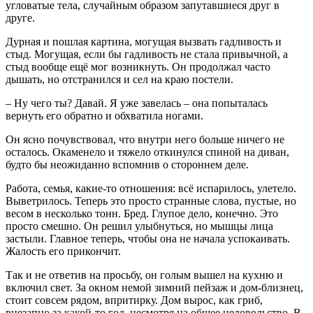
угловатые тела, случайным образом запутавшиеся друг в
друге.
Дурная и пошлая картина, могущая вызвать гадливость и
стыд. Могущая, если бы гадливость не стала привычной, а
стыд вообще ещё мог возникнуть. Он продолжал часто
дышать, но отстранился и сел на краю постели.
– Ну чего ты? Давай. Я уже завелась – она попыталась
вернуть его обратно и обхватила ногами.
Он ясно почувствовал, что внутри него больше ничего не
осталось. Окаменело и тяжело откинулся спиной на диван,
будто бы неожиданно вспомнив о стороннем деле.
Работа, семья, какие-то отношения: всё испарилось, улетело.
Выветрилось. Теперь это просто странные слова, пустые, но
весом в несколько тонн. Бред. Глупое дело, конечно. Это
просто смешно. Он решил улыбнуться, но мышцы лица
застыли. Главное теперь, чтобы она не начала успокаивать.
Жалость его прикончит.
Так и не ответив на просьбу, он голым вышел на кухню и
включил свет. За окном немой зимний пейзаж и дом-близнец,
стоит совсем рядом, впритирку. Дом вырос, как гриб,
внезапно за какой-то год, несмотря на общее недовольство. В