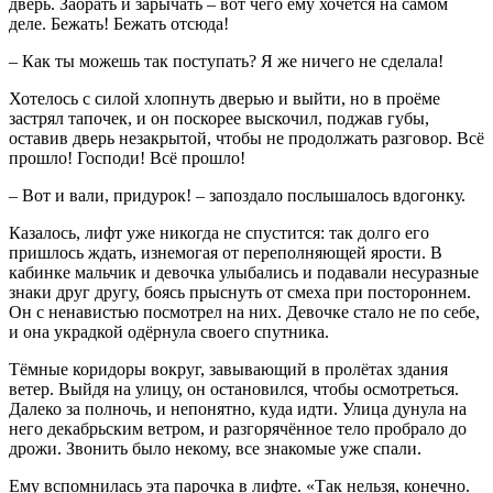
дверь. Заорать и зарычать – вот чего ему хочется на самом
деле. Бежать! Бежать отсюда!
– Как ты можешь так поступать? Я же ничего не сделала!
Хотелось с силой хлопнуть дверью и выйти, но в проёме
застрял тапочек, и он поскорее выскочил, поджав губы,
оставив дверь незакрытой, чтобы не продолжать разговор. Всё
прошло! Господи! Всё прошло!
– Вот и вали, придурок! – запоздало послышалось вдогонку.
Казалось, лифт уже никогда не спустится: так долго его
пришлось ждать, изнемогая от переполняющей ярости. В
кабинке мальчик и девочка улыбались и подавали несуразные
знаки друг другу, боясь прыснуть от смеха при постороннем.
Он с ненавистью посмотрел на них. Девочке стало не по себе,
и она украдкой одёрнула своего спутника.
Тёмные коридоры вокруг, завывающий в пролётах здания
ветер. Выйдя на улицу, он остановился, чтобы осмотреться.
Далеко за полночь, и непонятно, куда идти. Улица дунула на
него декабрьским ветром, и разгорячённое тело пробрало до
дрожи. Звонить было некому, все знакомые уже спали.
Ему вспомнилась эта парочка в лифте. «Так нельзя, конечно.