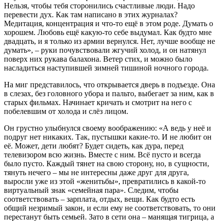
Нельзя, чтобы тебя сторонились счастливые люди. Надо
перевести дух. Как там написано в этих журналах?
Медитация, концентрация и что-то ещё в этом роде. Думать о
хорошем. Любовь ещё какую-то себе выдумал. Как будто мне
двадцать, и я только из армии вернулся. Нет, лучше вообще не
думать», – руки почувствовали жгучий холод, и он натянул
поверх них рукава балахона. Ветер стих, и можно было
насладиться наступившей зимней тишиной ночного города.
На миг представилось, что открывается дверь в подъезде. Она
в слезах, без головного убора и пальто, выбегает за ним, как в
старых фильмах. Начинает кричать и смотрит на него с
побелевшим от холода и слёз лицом.
Он грустно улыбнулся своему воображению: «А ведь у неё и
подруг нет никаких. Так, пустышки какие-то. И не любит он
её. Может, дети любят? Будет сидеть, как дура, перед
телевизором всю жизнь. Вместе с ним. Всё пусто и всегда
было пусто. Каждый тянет на свою сторону, но, в сущности,
тянуть нечего – мы не интересны даже друг для друга,
выросли уже из этой «женитьбы», превратились в какой-то
виртуальный знак «семейная пара». Следим, чтобы
соответствовать – зарплата, отдых, вещи. Как будто есть
общий незримый закон, и если ему не соответствовать, то они
перестанут быть семьей. Зато в сети она – манящая тигрица, а