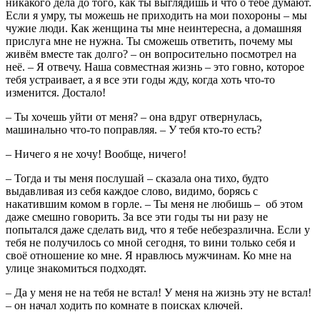
никакого дела до того, как ты выглядишь и что о тебе думают.
Если я умру, ты можешь не приходить на мои похороны – мы
чужие люди. Как женщина ты мне неинтересна, а домашняя
прислуга мне не нужна. Ты сможешь ответить, почему мы
живём вместе так долго? – он вопросительно посмотрел на
неё. – Я отвечу. Наша совместная жизнь – это говно, которое
тебя устраивает, а я все эти годы жду, когда хоть что-то
изменится. Достало!
– Ты хочешь уйти от меня? – она вдруг отвернулась,
машинально что-то поправляя. – У тебя кто-то есть?
– Ничего я не хочу! Вообще, ничего!
– Тогда и ты меня послушай – сказала она тихо, будто
выдавливая из себя каждое слово, видимо, борясь с
накатившим комом в горле. – Ты меня не любишь – об этом
даже смешно говорить. За все эти годы ты ни разу не
попытался даже сделать вид, что я тебе небезразлична. Если у
тебя не получилось со мной сегодня, то вини только себя и
своё отношение ко мне. Я нравлюсь мужчинам. Ко мне на
улице знакомиться подходят.
– Да у меня не на тебя не встал! У меня на жизнь эту не встал!
– он начал ходить по комнате в поисках ключей.