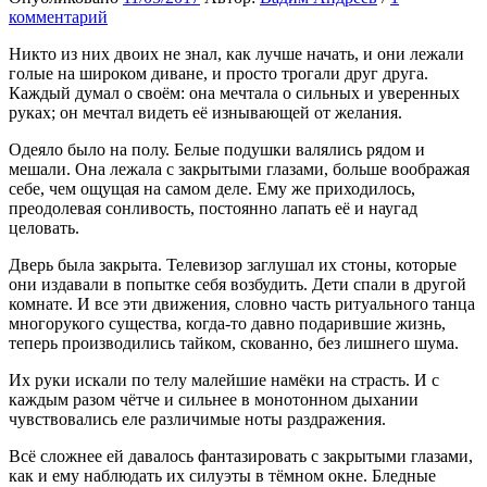
комментарий
Никто из них двоих не знал, как лучше начать, и они лежали
голые на широком диване, и просто трогали друг друга.
Каждый думал о своём: она мечтала о сильных и уверенных
руках; он мечтал видеть её изнывающей от желания.
Одеяло было на полу. Белые подушки валялись рядом и
мешали. Она лежала с закрытыми глазами, больше воображая
себе, чем ощущая на самом деле. Ему же приходилось,
преодолевая сонливость, постоянно лапать её и наугад
целовать.
Дверь была закрыта. Телевизор заглушал их стоны, которые
они издавали в попытке себя возбудить. Дети спали в другой
комнате. И все эти движения, словно часть ритуального танца
многорукого существа, когда-то давно подарившие жизнь,
теперь производились тайком, скованно, без лишнего шума.
Их руки искали по телу малейшие намёки на страсть. И с
каждым разом чётче и сильнее в монотонном дыхании
чувствовались еле различимые ноты раздражения.
Всё сложнее ей давалось фантазировать с закрытыми глазами,
как и ему наблюдать их силуэты в тёмном окне. Бледные