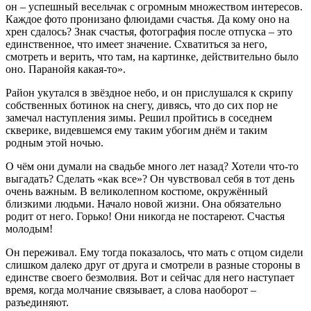
он – успешный весельчак с огромным множеством интересов.
Каждое фото пронизано флюидами счастья. Да кому оно на
хрен сдалось? Знак счастья, фотография после отпуска – это
единственное, что имеет значение. Схватиться за него,
смотреть и верить, что там, на картинке, действительно было
оно. Паранойя какая-то».
Район укутался в звёздное небо, и он прислушался к скрипу
собственных ботинок на снегу, дивясь, что до сих пор не
замечал наступления зимы. Решил пройтись в соседнем
скверике, видевшемся ему таким убогим днём и таким
родным этой ночью.
О чём они думали на свадьбе много лет назад? Хотели что-то
выгадать? Сделать «как все»? Он чувствовал себя в тот день
очень важным. В великолепном костюме, окружённый
близкими людьми. Начало новой жизни. Она обязательно
родит от него. Горько! Они никогда не постареют. Счастья
молодым!
Он переживал. Ему тогда показалось, что мать с отцом сидели
слишком далеко друг от друга и смотрели в разные стороны в
единстве своего безмолвия. Вот и сейчас для него наступает
время, когда молчание связывает, а слова наоборот –
разъединяют.