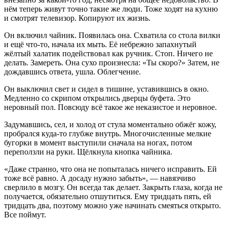
нём теперь живут точно такие же люди. Тоже ходят на кухню
и смотрят телевизор. Копируют их жизнь.
Он включил чайник. Появилась она. Схватила со стола вилки
и ещё что-то, начала их мыть. Её небрежно запахнутый
жёлтый халатик подействовал как ручник. Стоп. Ничего не
делать. Замереть. Она сухо произнесла: «Ты скоро?» Затем, не
дождавшись ответа, ушла. Облегчение.
Он выключил свет и сидел в тишине, уставившись в окно.
Медленно со скрипом открылись дверцы буфета. Это
неровный пол. Повсюду всё такое же неказистое и неровное.
Задумавшись, сел, и холод от стула моментально обжёг кожу,
пробрался куда-то глубже внутрь. Многочисленные мелкие
бугорки в момент выступили сначала на ногах, потом
переползли на руки. Щёлкнула кнопка чайника.
«Даже странно, что она не попыталась ничего исправить. Ей
тоже всё равно. А досаду нужно забыть», — навязчиво
сверлило в мозгу. Он всегда так делает. Закрыть глаза, когда не
получается, обязательно отшутиться. Ему тридцать пять, ей
тридцать два, поэтому можно уже начинать смеяться открыто.
Все поймут.