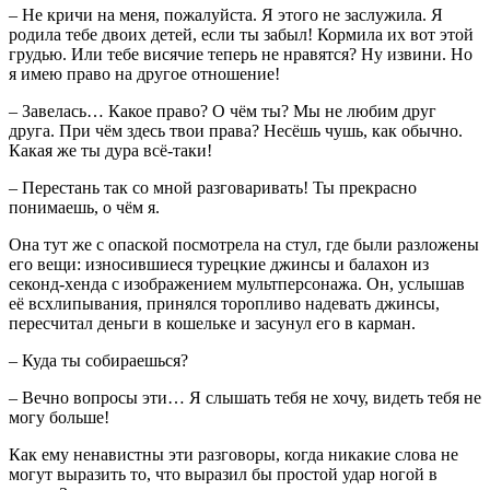
– Не кричи на меня, пожалуйста. Я этого не заслужила. Я
родила тебе двоих детей, если ты забыл! Кормила их вот этой
грудью. Или тебе висячие теперь не нравятся? Ну извини. Но
я имею право на другое отношение!
– Завелась… Какое право? О чём ты? Мы не любим друг
друга. При чём здесь твои права? Несёшь чушь, как обычно.
Какая же ты дура всё-таки!
– Перестань так со мной разговаривать! Ты прекрасно
понимаешь, о чём я.
Она тут же с опаской посмотрела на стул, где были разложены
его вещи: износившиеся турецкие джинсы и балахон из
секонд-хенда с изображением мультперсонажа. Он, услышав
её всхлипывания, принялся торопливо надевать джинсы,
пересчитал деньги в кошельке и засунул его в карман.
– Куда ты собираешься?
– Вечно вопросы эти… Я слышать тебя не хочу, видеть тебя не
могу больше!
Как ему ненавистны эти разговоры, когда никакие слова не
могут выразить то, что выразил бы простой удар ногой в