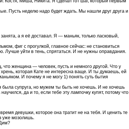
и: Костя, Миша, Никита. Я сделал тот шаг, который первым
мые. Пусть неделю надо будет ждать. Мы нашли друг друга и
занята, а я её доставал. Я — маньяк, только ласковый,
ильмом, фиг с прогулкой, главное сейчас: не становиться
ю. Лучше уйти в тень, спрятаться. И не нужны оправдания.
ц, что женщина — человек, пусть и немного другой. Что у
 хрень, которая Кате не интересна ваще. И ты думаешь, ей
маньяком. И почему я не могу 1) понять суть бытия
бя была супруга, но мужем ты быть не хочешь. И не хочешь
аучился, да и то, если тебе эту лампочку купят, потому что
ремя девушки, которое она тратит не на тебя. И ценить те
аз уже мозолишь.
 Дим?