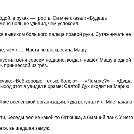
дой, в руках — трость. Он мне сказал: «Будешь
 меня больше удивил, чем успокоил.
ся вывихом большого пальца правой руки. Сутяжничать не
ше, чем я…. Настя не воскресила Машу.
пустил меня совсем недавно, когда я нашёл Машу в одной
ь принцессой из грёз.
твечаю: «Всё хорошо, только болею» — «Чем же?» — «Душа
выход этот я увидел в храме: Святой Дух сходит на Марию
 же вселенской организации, куда вступал и я. Мне начало
ти, беседы вёл не какой-то батюшка, а бывший панк. У него
 Катя, вышедшая замуж.