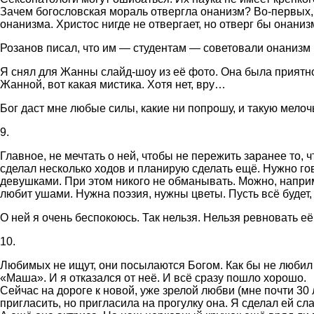
Зачем богословская мораль отвергла онанизм? Во-первых, э
онанизма. Христос нигде не отвергает, но отверг бы онаниз
Розанов писал, что им — студентам — советовали онанизм 
Я снял для Жанны слайд-шоу из её фото. Она была приятно
Жанной, вот какая мистика. Хотя нет, вру…
Бог даст мне любые силы, какие ни попрошу, и такую мелочь
9.
Главное, не мечтать о ней, чтобы не пережить заранее то, 
сделал несколько ходов и планирую сделать ещё. Нужно го
девушками. При этом никого не обманывать. Можно, наприм
любит ушами. Нужна поэзия, нужны цветы. Пусть всё будет, 
О ней я очень беспокоюсь. Так нельзя. Нельзя ревновать её
10.
Любимых не ищут, они посылаются Богом. Как бы не любил 
«Маша». И я отказался от неё. И всё сразу пошло хорошо.
Сейчас на дороге к новой, уже зрелой любви (мне почти 30 
пригласить, но пригласила на прогулку она. Я сделал ей сл