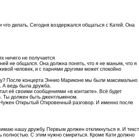
 и что делать. Сегодня воздержался общаться с Катей. Она
ях ничего не получается
ней не общался. Она должна понять, что я не маньяк, что я
 живой человек, и с парнями другими может спокойно
кову? После концерта Эннио Мариконе мы были максимально
. А ведь была дружба.
стал её своими сообщениями «в контакте». Всё будет
я. Ты должен быть джентльменом.
ял. Нужен Открытый Откровенный разговор. И именно после
онимаю нашу дружбу. Первым должен откликнуться я. И текст
ь полностью. С этим нужно смириться. Кроме Кати должно