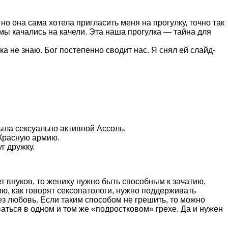
но она сама хотела пригласить меня на прогулку, точно так
 мы качались на качели. Эта наша прогулка — тайна для
а не знаю. Бог постепенно сводит нас. Я снял ей слайд-
ыла сексуально активной Ассоль.
 Красную армию.
г дружку.
ет внуков, то жениху нужно быть способным к зачатию,
ию, как говорят сексопатологи, нужно поддерживать
з любовь. Если таким способом не грешить, то можно
ваться в одном и том же «подростковом» грехе. Да и нужен