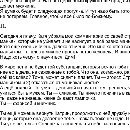
А ещё она актриса. На наш церковный кружок ещё вряд ли п
делает мужчина.
Я думаю, будет и следующая прогулка. И тут надо быть гот
не потеряем. Главное, чтобы всё было по-Божьему.
11.
Сегодня я плачу. Катя убрала мои комментарии со своей стр
маньяк, который не убивает и не насилует, а всё равно мань
Катя ещё очень и очень далеко от меня. Это мне хочется все
маньяком. Ты влез в личное пространство человека. И вино
Надо хоть чему-то научиться, Дим!
В мире нет и не будет той субстанции, которая вечно любит 
неё есть дела, не связанные с тобой. Что она, возможно, р
сейчас клёво? Тоже, может, сидит и плачет. Ты — эгоист. С
маньяком и 2) отказаться от маниакальности?
А ещё подлый. Погулял с девочкой и начал всем трендеть, ч
учиться быть мужем. Ты — слизняк. Ты ничего починить в ква
ты даже не знаешь, какие бывают лампочки.
Ты — фарисей и книжник.
Ты ещё можешь вернуть Катрин, продолжить с ней дружбу и
вещи, которые она делает не тебе. Плакать тоже не надо. Н
Ты уже не только Солнце заслоняешь, ты небо заслоняешь. 