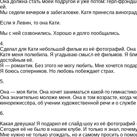
Она должна стать моей подругой и уже потом: гёрл-фрэндше
ей.
Мы седели вечером в забегаловке. Катя принесла виноград 
Если я Левин, то она Кати.
Мы с ней созвонились. Хорошо и долго пообщались.
4.
Сделал для Кати небольшой фильм из её фотографий. Она «
Катя меня полюбила. Я угадываю смысл её фильмов. Я близо
достойным её.
Я — романтик. Без этого не могу любить. Мне хочется подар
Я боюсь соперников. Но любовь побеждает страх.
5.
Она — моя Кити. Она хочет заниматься какой-то гимнастико
Она значительно моложе меня. Она в том возрасте, когда ч
кинорежиссёра, об учении художественной речи и о службе
6.
Какая девушка! Я подарил её слайд-шоу из её фотографий —
Сегодня её не было в нашем клубе. И только я знал, почему.
Мне нужно не только угождать, но и самому просить о помо