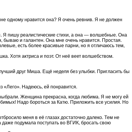
мне одному нравится она? Я очень ревнив. Я не должен
. Я пишу реалистические стихи, а она — волшебные. Она
, бываю и галантен. Она мне очень нравится. Простая.
волевые, есть более красивые парни, но я отличаюсь тем,
ка. Хотя актриса и поэт. От неё веет волшебством.
л лучший друг Миша. Ещё неделя без улыбки. Пригласить бы
из «Лего». Надеюсь, ей понравится.
 выбрали. Женщина прекрасна, когда любима. Я не могу ей
юбимых! Надо бороться за Катю. Приложить все усилия. Но
отбросило меня в её глазах достаточно далеко. Тем не
на даже подумала поступать во ВГИК, бросать свою