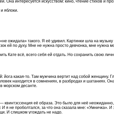
й. Она интересуется искусством: кино, чтение стихов и пр
и яблоки.
не ожидала» такого. Я её удивил. Картинки шла на музыку
к ей по духу. Мне не нужна просто девчонка, мне нужна мо
ить Кате всё, всего себя ей отдать. Но сохранить свою лич
й: йога какая-то. Там мужчина вертит над собой женщину. Г
еловек находится в сомнениях, в разбродах и шатаниях. Она
 в морском десанте.
 квинтэссенция её образа. Это было для неё неожиданно, он
 И я не проболтался, за что она сказала мне: «Умничка». И 
щи. И слишком угождать не надо.