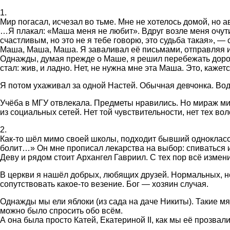
1.
Мир погасал, исчезал во тьме. Мне не хотелось домой, но а
…Я плакал: «Маша меня не любит». Вдруг возле меня очути
счастливым, но это не я тебе говорю, это судьба такая», —
Маша, Маша, Маша. Я заваливал её письмами, отправляя их
Однажды, думая прежде о Маше, я решил перебежать дорогу
стал: жив, и ладно. Нет, не нужна мне эта Маша. Это, каже
Я потом ухаживал за одной Настей. Обычная девчонка. Вод
Учёба в МГУ отвлекала. Предметы нравились. Но мираж ми
из социальных сетей. Нет той чувствительности, нет тех во
2.
Как-то шёл мимо своей школы, подходит бывший однокласс
болит…» Он мне прописал лекарства на выбор: спиваться ил
Деву и рядом стоит Архангел Гавриил. С тех пор всё измен
В церкви я нашёл добрых, любящих друзей. Нормальных, не
сопутствовать какое-то везение. Бог — хозяин случая.
Однажды мы ели яблоки (из сада на даче Никиты). Такие мя
можно было спросить обо всём.
А она была просто Катей, Екатериной II, как мы её прозва