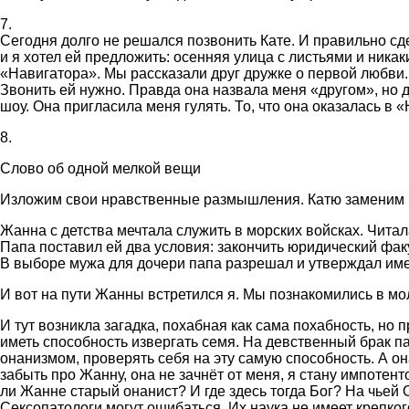
7.
Сегодня долго не решался позвонить Кате. И правильно сде
и я хотел ей предложить: осенняя улица с листьями и ника
«Навигатора». Мы рассказали друг дружке о первой любви. 
Звонить ей нужно. Правда она назвала меня «другом», но ду
шоу. Она пригласила меня гулять. То, что она оказалась в
8.
Слово об одной мелкой вещи
Изложим свои нравственные размышления. Катю заменим
Жанна с детства мечтала служить в морских войсках. Чита
Папа поставил ей два условия: закончить юридический факул
В выборе мужа для дочери папа разрешал и утверждал име
И вот на пути Жанны встретился я. Мы познакомились в м
И тут возникла загадка, похабная как сама похабность, но 
иметь способность извергать семя. На девственный брак па
онанизмом, проверять себя на эту самую способность. А о
забыть про Жанну, она не зачнёт от меня, я стану импотен
ли Жанне старый онанист? И где здесь тогда Бог? На чьей 
Сексопатологи могут ошибаться. Их наука не имеет крепко