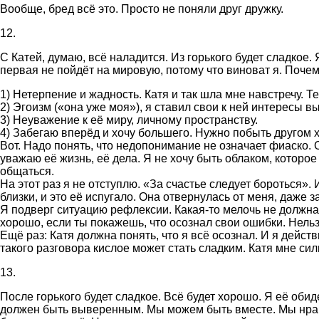
Вообще, бред всё это. Просто не поняли друг дружку.
12.
С Катей, думаю, всё наладится. Из горького будет сладкое.
первая не пойдёт на мировую, потому что виноват я. Поче
1) Нетерпение и жадность. Катя и так шла мне навстречу. Те
2) Эгоизм («она уже моя»), я ставил свои к ней интересы 
3) Неуважение к её миру, личному пространству.
4) Забегаю вперёд и хочу большего. Нужно побыть другом 
Вот. Надо понять, что недопонимание не означает фиаско. О
уважаю её жизнь, её дела. Я не хочу быть облаком, которо
общаться.
На этот раз я не отступлю. «За счастье следует бороться
близки, и это её испугало. Она отвернулась от меня, даже
Я подверг ситуацию рефлексии. Какая-то мелочь не должна 
хорошо, если ты покажешь, что осознал свои ошибки. Нель
Ещё раз: Катя должна понять, что я всё осознал. И я дейс
такого разговора кислое может стать сладким. Катя мне силь
13.
После горького будет сладкое. Всё будет хорошо. Я её обид
должен быть выверенным. Мы можем быть вместе. Мы нрави