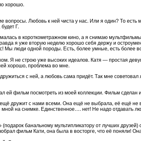
ло хорошо.
 вопросы. Любовь к ней чиста у нас. Или я один? То есть 
будет Г.
ималась в короткометражном кино, а я снимаю мультфильмы
Правда я уже вторую неделю хорошо себя держу и остроумен
рус! Мы люди одной породы. Есть, более умные, есть более 
ком. Я не строю уже высоких идеалов. Катя — простая девуш
ней хорошо, проблема во мне.
подружиться с ней, а любовь сама придёт. Так мне советова
 Дал ей фильм посмотреть из моей коллекции. Фильм сделан 
 ещё дружит с нами всеми. Она ещё не выбрала, её ещё не
о мной на снимке. Единственное…. нет! Не надо отдавать л
» (подарок банальному мультипликатору от лучших друзей) 
зобрал фильм Кати, она была в восторге, что её поняли! О