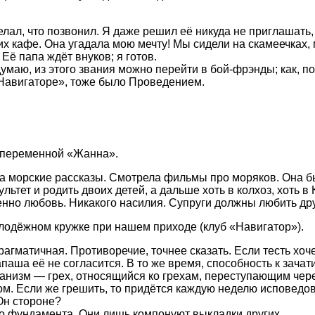
лал, что позвонил. Я даже решил её никуда не приглашать, 
ких кафе. Она угадала мою мечту! Мы сидели на скамеечках,
Её папа ждёт внуков; я готов.
маю, из этого звания можно перейти в бой-фрэнды; как, пок
 «Навигаторе», тоже было Проведением.
 переменной «Жанна».
ла морские рассказы. Смотрела фильмы про моряков. Она б
ьтет и родить двоих детей, а дальше хоть в колхоз, хоть в
нно любовь. Никакого насилия. Супруги должны любить дру
олодёжном кружке при нашем приходе (клуб «Навигатор»).
прагматичная. Противоречие, точнее сказать. Если тесть хоч
паша её не согласится. В то же время, способность к зачат
нанизм — грех, относящийся ко грехам, переступающим чере
том. Если же грешить, то придётся каждую неделю исповедо
Он стороне?
го фундамента. Они лишь компонуют выкладки других.