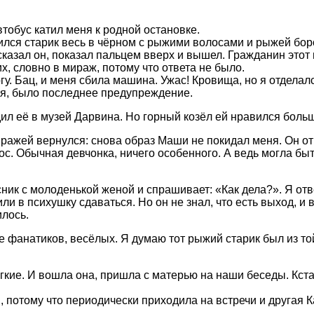
втобус катил меня к родной остановке.
лся старик весь в чёрном с рыжими волосами и рыжей боро
 сказал он, показал пальцем вверх и вышел. Гражданин этот
, словно в мираж, потому что ответа не было.
. Бац, и меня сбила машина. Ужас! Кровища, но я отделал
тся, было последнее предупреждение.
ил её в музей Дарвина. Но горный козёл ей нравился боль
ражей вернулся: снова образ Маши не покидал меня. Он от
лос. Обычная девчонка, ничего особенного. А ведь могла быт
ник с молоденькой женой и спрашивает: «Как дела?». Я о
и в психушку сдаваться. Но он не знал, что есть выход, и 
илось.
 фанатиков, весёлых. Я думаю тот рыжий старик был из той
гкие. И вошла она, пришла с матерью на наши беседы. Кста
ли, потому что периодически приходила на встречи и другая