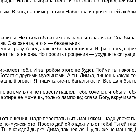
ридёт. Но она выбрала меня, и это классно. Перед ней был
овым. Взять, например, стихи Набокова и прочесть ей люби
аницы. Не стала общаться, сказала, что за-ня-та. Она была 
як. Она занята, это я — бездельник.
го и сразу. А ведь так не бывает в жизни. И фиг с ним, с ф
ват ты, а не она. Но просить прощения — ухудшить ситуаци
и жалеет тебя. И за гробом этого не будет. Пойми ты наконе
аботает с другими мужчинами. А ты, Димка, пишешь какую-то
трашный эгоист. Я пишу какие-то банальности. Всегда я был 
то вот, чуть ли не невесту нашёл. Тебе хочется, чтобы у те
ртире не можешь, только лампочку, слава Богу, вкручивать н
 отношения. Надо перестать быть маньяком. Надо уважать в
е по-мужски это. Просто дай ей отдохнуть от тебя! Ты ей гл
Ты в каждой дырке. Дима, так нельзя. Ну, ты же не маньяк,