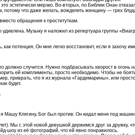
то эстетически мерзко. Во-вторых, по Библии Онан отказал
м, потому что даже желать, вожделеть женщину — грех блуда
вместо обращения к проституткам.
 удивлена. Музыку я наложил из репертуара группы «Виагр
, как потенция, Он мне легко восстановит, если я захочу и
что должно случится. Нужно подбрасывать хворост в огонь н
ворить ей комплименты, просто необходимо. Чтобы не боять
ер, приврать, что я из журнала «Гардемарины», или просто
как будет.
.
я Машу Клягину, Бог был против: Он кидал меня под машин
лет). Мы с этой новой девушкой держимся друг за дружку, ч
айд-шоу из её фотографий, что ей явно понравилось.