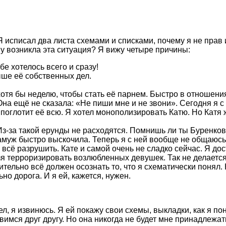
 Я исписал два листа схемами и списками, почему я не прав
му возникла эта ситуация? Я вижу четыре причины:
бе хотелось всего и сразу!
выше её собственных дел.
хотя бы неделю, чтобы стать её парнем. Быстро в отношени
на ещё не сказала: «Не пиши мне и не звони». Сегодня я с 
е поглотит её всю. Я хотел монополизировать Катю. Но Катя
». Из-за такой ерунды не расходятся. Помнишь ли ты Бурен
 замуж быстро выскочила. Теперь я с ней вообще не общаюсь
всё разрушить. Кате и самой очень не сладко сейчас. Я до
зя терроризировать возлюбленных девушек. Так не делаетс
твительно всё должен осознать то, что я схематически пон
но дорога. И я ей, кажется, нужен.
ел, я извинюсь. Я ей покажу свои схемы, выкладки, как я п
мся друг другу. Но она никогда не будет мне принадлежат