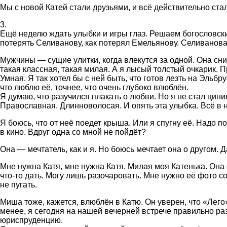
Мы с новой Катей стали друзьями, и всё действительно ста
3.
Ещё неделю ждать улыбки и игры глаз. Решаем богословские
потерять Селиванову, как потерял Емельянову. Селиванова 
Мужчины — сущие улитки, когда влекутся за одной. Она сн
такая классная, такая милая. А я лысый толстый очкарик. 
Умная. Я так хотел бы с ней быть, что готов лезть на Эльб
что люблю её, точнее, что очень глубоко влюблён.
Я думаю, что разучился плакать о любви. Но я не стал цини
Православная. Длинноволосая. И опять эта улыбка. Всё в 
Я боюсь, что от неё поедет крыша. Или я спугну её. Надо 
в кино. Вдруг одна со мной не пойдёт?
Она — мечтатель, как и я. Но боюсь мечтает она о другом.
Мне нужна Катя, мне нужна Катя. Милая моя Катенька. Она
что-то дать. Могу лишь разочаровать. Мне нужно её фото с
не пугать.
Миша тоже, кажется, влюблён в Катю. Он уверен, что «Лего
менее, я сегодня на нашей вечерней встрече правильно ра
юриспруденцию.