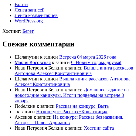
Войти
Лента записей
Лента комментариев
WordPress.org
Хостинг:
Бегет
Свежие комментарии
Шелапутин
к записи
Встреча 04 марта 2026 года
Мария Косовская
к записи
С Новым годом, друзья!
Иван Петрович Белкин
к записи
Вышла книга рассказов
Антонова Алексея Константиновича
Шелапутин
к записи
Вышла книга рассказов Антонова
Алексея Константиновича
Иван Петрович Белкин
к записи
Домашнее задание на
новогодние каникулы. Итоги подведем на встрече 8
января
Побелкин
к записи
Рассказ на конкурс: Выть
.
к записи
На конкурс: Рассказ «Кошатница»
Аксенов
к записи
На конкурс: Рассказ без названия.
Автор — Павел Адрианов
Иван Петрович Белкин
к записи
Хостинг сайта