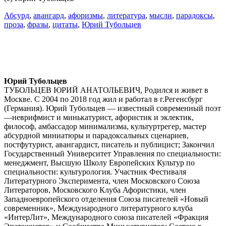
Абсурд
,
авангард
,
афоризмы
,
литература
,
мысли
,
парадоксы
,
проза
,
фразы
,
цитаты
,
Юрий Тубольцев
Юрий Тубольцев
ТУБОЛЬЦЕВ ЮРИЙ АНАТОЛЬЕВИЧ, Родился и живет в
Москве. С 2004 по 2018 год жил и работал в г.Регенсбург
(Германия). Юрий Тубольцев — известный современный поэт
—неврифмист и минькатурист, афористик и эклектик,
философ, амбасcадор минимализма, культуртрегер, мастер
абсурдной миниатюры и парадоксальных сценариев,
постфутурист, авангардист, писатель и публицист; Закончил
Государственный Университет Управления по специальности:
менеджмент, Высшую Школу Европейских Культур по
специальности: культурология. Участник Фестиваля
Литературного Эксперимента, член Московского Союза
Литераторов, Московского Клуба Афористики, член
Западноевропейского отделения Союза писателей «Новый
современник», Международного литературного клуба
«ИнтерЛит», Международного союза писателей «Фракция