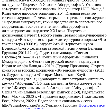
Эпатажистов» и Сообщества Минькатуристов; Состою в
литгруппе "Творческий Участок Абсурдософия". Участник
арт-группы «Бронзовые караси». Координатор НЛО "Фонд "
Культурное народное товарищество". Главный редактор
сетевого журнала «Речевые игры», член редколлегии журнала
"Народная литература", яркий представитель современного
сюрреализма и основатель течения абсурдософии в
литературном авангардизме XXI века. Творческие
достижения: Лауреат Второго этапа Третьего международного
конкурса «Вся королевская рать» литературного портала «Что
хочет автор» (2006 г.), лауреат 2-го Интернет-конкурса
Всероссийского фестиваля авторской песни имени Валерия
Грушина (2011-12 гг), Лауреат олимпиады «Свежая
Строка»(2016—2017) в номинации Афоризмы. Финалист
Международного Фестиваля русской поэзии и культуры в
Израиле «Арфа Давида – 2019» (Турнир Прозаиков). Лауреат
конкурса авторских афоризмов «Житейские мудрости» (2021
г). Лауреат конкурса «Сатира» Московского Клуба
Афористики (2021 г.) Руководитель литературного интернет-
кружка "Абсурдик". Обладатель девяти белых жемчугов на
сайте "Жемчужины мысли". Автор книг: "Абсурдософия"
Серия "Сигнальный экземпляр" Выпуск 2 (50), Издательство
Роса, Москва, 2020 г. «Параллели парадоксов», Издательство
Роса, Москва, 2022 г. Ведет блоги в социальных сетях.
http://absurdopedia.net/wiki/Участник:Tuboltsev
Посмотреть все