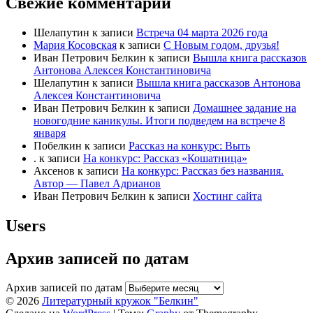
Свежие комментарии
Шелапутин
к записи
Встреча 04 марта 2026 года
Мария Косовская
к записи
С Новым годом, друзья!
Иван Петрович Белкин
к записи
Вышла книга рассказов
Антонова Алексея Константиновича
Шелапутин
к записи
Вышла книга рассказов Антонова
Алексея Константиновича
Иван Петрович Белкин
к записи
Домашнее задание на
новогодние каникулы. Итоги подведем на встрече 8
января
Побелкин
к записи
Рассказ на конкурс: Выть
.
к записи
На конкурс: Рассказ «Кошатница»
Аксенов
к записи
На конкурс: Рассказ без названия.
Автор — Павел Адрианов
Иван Петрович Белкин
к записи
Хостинг сайта
Users
Архив записей по датам
Архив записей по датам
© 2026
Литературный кружок "Белкин"