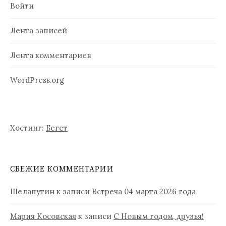
с
Войти
я
Лента записей
м
Лента комментариев
WordPress.org
Хостинг:
Бегет
СВЕЖИЕ КОММЕНТАРИИ
Шелапутин
к записи
Встреча 04 марта 2026 года
Мария Косовская
к записи
С Новым годом, друзья!