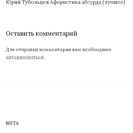
в
Юрий Тубольцев Афористика абсурда (лучшее)
и
г
а
Оставить комментарий
ц
Для отправки комментария вам необходимо
и
авторизоваться
.
я
п
о
з
а
п
МЕТА
и