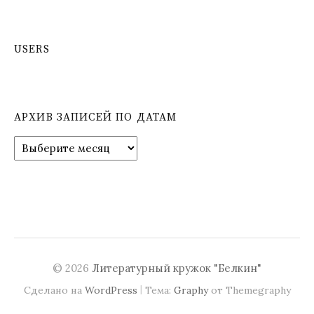
USERS
АРХИВ ЗАПИСЕЙ ПО ДАТАМ
А
р
х
и
в
з
а
п
и
© 2026
Литературный кружок "Белкин"
с
|
Сделано на
WordPress
Тема:
Graphy
от Themegraphy
е
й