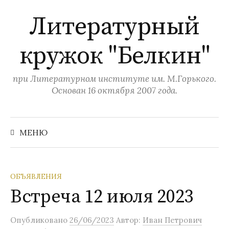
П
Литературный
е
р
кружок "Белкин"
е
й
т
при Литературном институте им. М.Горького.
и
Основан 16 октября 2007 года.
к
с
Н
а
о
МЕНЮ
й
д
т
и
е
:
р
ОБЪЯВЛЕНИЯ
ж
Встреча 12 июля 2023
и
м
Опубликовано
26/06/2023
Автор:
Иван Петрович
о