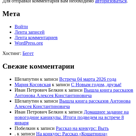
Для отправки комментария вам необходимо
авторизоваться
.
Мета
Войти
Лента записей
Лента комментариев
WordPress.org
Хостинг:
Бегет
Свежие комментарии
Шелапутин
к записи
Встреча 04 марта 2026 года
Мария Косовская
к записи
С Новым годом, друзья!
Иван Петрович Белкин
к записи
Вышла книга рассказов
Антонова Алексея Константиновича
Шелапутин
к записи
Вышла книга рассказов Антонова
Алексея Константиновича
Иван Петрович Белкин
к записи
Домашнее задание на
новогодние каникулы. Итоги подведем на встрече 8
января
Побелкин
к записи
Рассказ на конкурс: Выть
.
к записи
На конкурс: Рассказ «Кошатница»