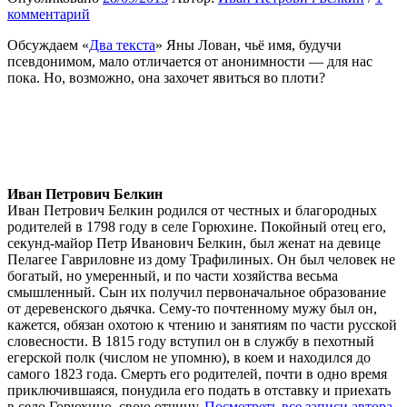
комментарий
Обсуждаем «
Два текста
» Яны Лован, чьё имя, будучи
псевдонимом, мало отличается от анонимности — для нас
пока. Но, возможно, она захочет явиться во плоти?
Иван Петрович Белкин
Иван Петрович Белкин родился от честных и благородных
родителей в 1798 году в селе Горюхине. Покойный отец его,
секунд-майор Петр Иванович Белкин, был женат на девице
Пелагее Гавриловне из дому Трафилиных. Он был человек не
богатый, но умеренный, и по части хозяйства весьма
смышленный. Сын их получил первоначальное образование
от деревенского дьячка. Сему-то почтенному мужу был он,
кажется, обязан охотою к чтению и занятиям по части русской
словесности. В 1815 году вступил он в службу в пехотный
егерской полк (числом не упомню), в коем и находился до
самого 1823 года. Смерть его родителей, почти в одно время
приключившаяся, понудила его подать в отставку и приехать
в село Горюхино, свою отчину.
Посмотреть все записи автора