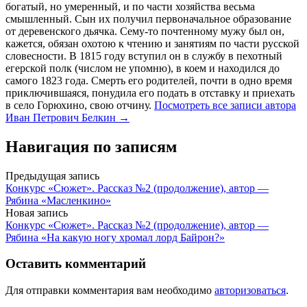
богатый, но умеренный, и по части хозяйства весьма
смышленный. Сын их получил первоначальное образование
от деревенского дьячка. Сему-то почтенному мужу был он,
кажется, обязан охотою к чтению и занятиям по части русской
словесности. В 1815 году вступил он в службу в пехотный
егерской полк (числом не упомню), в коем и находился до
самого 1823 года. Смерть его родителей, почти в одно время
приключившаяся, понудила его подать в отставку и приехать
в село Горюхино, свою отчину.
Посмотреть все записи автора
Иван Петрович Белкин →
Навигация по записям
Предыдущая запись
Конкурс «Сюжет». Рассказ №2 (продолжение), автор —
Рябина «Масленкино»
Новая запись
Конкурс «Сюжет». Рассказ №2 (продолжение), автор —
Рябина «На какую ногу хромал лорд Байрон?»
Оставить комментарий
Для отправки комментария вам необходимо
авторизоваться
.